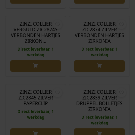
€
89,95
€
89,95
ZINZI COLLIER
ZINZI COLLIER
VERGULD ZIC2874Y
ZIC2874 ZILVER
VERBONDEN HARTJES
VERBONDEN HARTJES
ZIRKON…
ZIRKONIA
Direct leverbaar, 1
Direct leverbaar, 1
werkdag
werkdag
O
H
€
89,95
€
109,95
€
89,95
o
u
r
i
ZINZI COLLIER
ZINZI COLLIER
Aanbieding!
ZIC2845 ZILVER
ZIC2839 ZILVER
s
d
PAPERCLIP
DRUPPEL BOLLETJES
p
i
ZIRKONIA
Direct leverbaar, 1
r
g
werkdag
Direct leverbaar, 1
o
e
werkdag
n
p
k
r