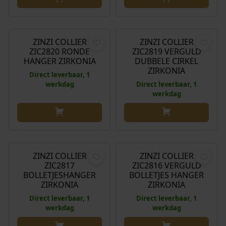
e
i
€
89,95
€
149,95
l
j
i
s
ZINZI COLLIER
ZINZI COLLIER
j
i
ZIC2820 RONDE
ZIC2819 VERGULD
k
s
HANGER ZIRKONIA
DUBBELE CIRKEL
ZIRKONIA
e
:
Direct leverbaar, 1
p
€
werkdag
Direct leverbaar, 1
werkdag
r
i
8
j
9
€
79,95
€
79,95
s
,
w
9
ZINZI COLLIER
ZINZI COLLIER
a
5
ZIC2817
ZIC2816 VERGULD
s
.
BOLLETJESHANGER
BOLLETJES HANGER
:
ZIRKONIA
ZIRKONIA
€
Direct leverbaar, 1
Direct leverbaar, 1
werkdag
werkdag
1