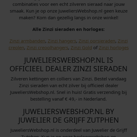
combinaties voor een echt zilveren sieraad naar jouw
smaak. Kun je op onze JuweliersWebshop.nl geen keuze
maken? Kom dan gezellig langs in onze winkel!
Alle Zinzi sieraden en horloges:
Zinzi armbanden
,
Zinzi hangers
,
Zinzi oorsieraden
,
Zinzi
creolen
,
Zinzi creoolhangers
,
Zinzi Gold
of
Zinzi horloges
JUWELIERSWEBSHOP.NL IS
OFFICIEEL DEALER ZINZI SIERADEN
Zilveren kettingen en colliers van Zinzi. Bestel vandaag
Zinzi sieraden van echt zilver bij officieel dealer
JuweliersWebshop.nl. Snel in huis! Gratis verzending bij
bestelling vanaf € 49,- in Nederland.
JUWELIERSWEBSHOP.NL BY
JUWELIER DE GRIJFF ZUTPHEN
JuweliersWebshop.nl is onderdeel van Juwelier de Grijff
Zutphen. Kun je op onze horlogewebshop en