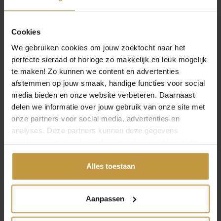
j
9
€
89,95
€
169,95
s
,
Cookies
w
9
ZINZI COLLIER
ZINZI COLLIER
a
5
We gebruiken cookies om jouw zoektocht naar het
ZIC2797 VERGULD
ZIC2795 ZILVER
s
.
perfecte sieraad of horloge zo makkelijk en leuk mogelijk
VERBONDEN RINGEN
TENNISCOLLIER
:
te maken! Zo kunnen we content en advertenties
Direct leverbaar, 1
Direct leverbaar, 1
€
afstemmen op jouw smaak, handige functies voor social
werkdag
werkdag
media bieden en onze website verbeteren. Daarnaast
1
delen we informatie over jouw gebruik van onze site met
0
onze partners voor social media, advertenties en
9
OPEN FILTER
analyses. Deze partners kunnen deze gegevens
,
combineren met andere informatie die je met hen hebt
Meer modellen tonen
9
gedeeld of die ze hebben verzameld via jouw gebruik van
5
hun diensten.
Alles toestaan
.
ZINZI COLLIERS EN KETTINGEN IN ZILVER
De Zinzi colliers en kettingen van echt zilver zijn een
Aanpassen
musthave. Een leuke ketting of een mooi collier
geven jouw outfit net dat beetje extra. Of je nu gaat voor