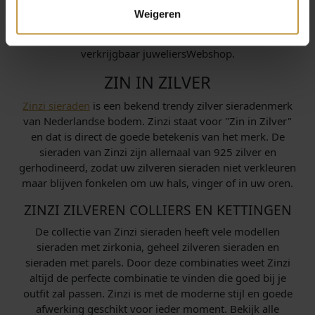
een dunnen ketting met een kleine hanger of voor een
Weigeren
breder collier, Zinzi heeft het allemaal! Vele kettingen en
colliers van het trendy sieraden merk Zinzi nu online
verkrijgbaar juweliersWebshop.
ZIN IN ZILVER
Zinzi sieraden
is een bekend trendy zilver sieradenmerk
van Nederlandse bodem. Zinzi staat voor "Zin in Zilver"
en dat is direct de goede betekenis van het merk. De
sieraden van Zinzi zijn allemaal van 925 zilver en
gerhodineerd, zodat uw zilveren sieraden niet verkleuren
maar blijven fonkelen om uw hals, vinger of in uw oren.
ZINZI ZILVEREN COLLIERS EN KETTINGEN
De collectie van Zinzi sieraden heeft vele modellen
sieraden met zirkonia, geheel zilveren sieraden en
sieraden met parels. Door deze combinaties weet Zinzi
altijd de perfecte combinatie te vinden die goed bij je
outfit zal passen. Zinzi is met de moderne stijl en goede
afwerking geschikt voor ieder moment. Bekijk alle