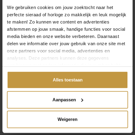
Meer modellen tonen
We gebruiken cookies om jouw zoektocht naar het
perfecte sieraad of horloge zo makkelijk en leuk mogelijk
te maken! Zo kunnen we content en advertenties
SUBCATEGORIEËN
afstemmen op jouw smaak, handige functies voor social
media bieden en onze website verbeteren. Daarnaast
AZE ARMBANDEN
AZE JUNIOR
delen we informatie over jouw gebruik van onze site met
EN KETTINGEN
onze partners voor social media, advertenties en
OPEN FILTER
analyses. Deze partners kunnen deze gegevens
combineren met andere informatie die je met hen hebt
AZE JEWELS ARMBANDEN
gedeeld of die ze hebben verzameld via jouw gebruik van
AZE Jewels is een internationaal sieradenmerk ontworpen
hun diensten.
Alles toestaan
en ontwikkeld in Nederland. AZE Jewels biedt een breed
scala aan op maat gemaakte accessoires voor mannen,
waarmee ze hun stijl en klasse kunnen uiten. Naast de
Aanpassen
uitgebreide keuze aan stijlen, maken ze gebruik van de
meest geprefereerde materialen zoals roestvrij staal
en hoogwaardig leer. AZE Jewels houdt van reizen en hun
Weigeren
sieraden zijn de finishing touch voor elke outfit, waar je
ook bent.