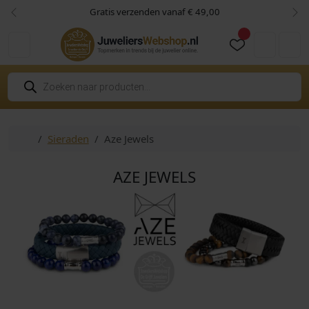
Skip to content
Skip to footer
Gratis verzenden vanaf € 49,00
Vorige
Vol
Cart
Account
P
r
o
d
u
c
Home
Sieraden
Aze Jewels
t
e
n
z
AZE JEWELS
o
e
k
e
n