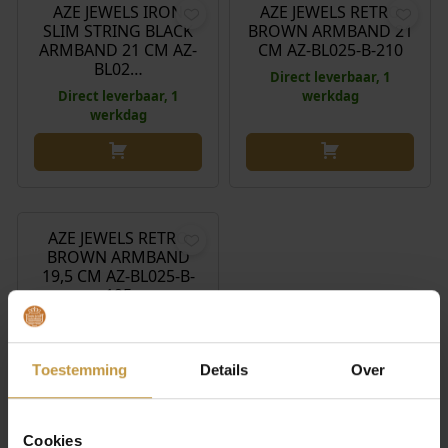
AZE JEWELS IRON
AZE JEWELS RETRO
SLIM STRING BLACK
BROWN ARMBAND 21
ARMBAND 21 CM AZ-
CM AZ-BL025-B-210
BL02…
Direct leverbaar, 1
Direct leverbaar, 1
werkdag
werkdag
€
49,90
AZE JEWELS RETRO
BROWN ARMBAND
19,5 CM AZ-BL025-B-
195
Direct leverbaar, 1
werkdag
Toestemming
Details
Over
Cookies