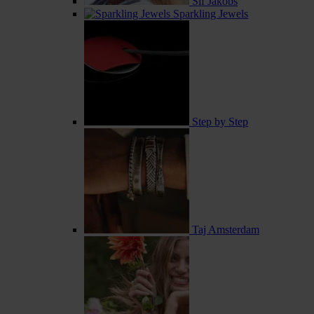
Sif Jakobs
Sparkling Jewels
Step by Step
Taj Amsterdam