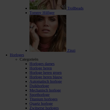
Trollbeads
Tommy Hilfiger
Zinzi
Horloges
Categorieën
Horloges dames
Horloge heren
Horloge heren groen
Horloge heren blauw
Automatisch horloge
Duikhorloge
Mechanisch horloge
Sporthorloge
Titanium horloges
Quartz horloge
Zwitserse horloges