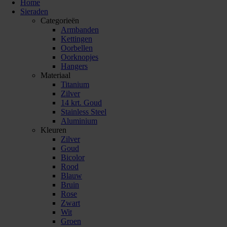
Home
Sieraden
Categorieën
Armbanden
Kettingen
Oorbellen
Oorknopjes
Hangers
Materiaal
Titanium
Zilver
14 krt. Goud
Stainless Steel
Aluminium
Kleuren
Zilver
Goud
Bicolor
Rood
Blauw
Bruin
Rose
Zwart
Wit
Groen