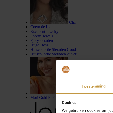
Clic
Coeur de Lion
Excellent Jewelry
Facette Jewels
Fjory sieraden
Hugo Boss
Huiscollectie Sieraden Goud
Huiscollectie Sieraden Zilver
Toestemming
Jackie Gold
Mori Gold Filté
Cookies
We gebruiken cookies om jouw