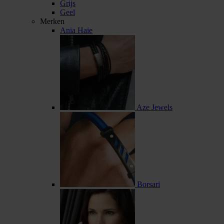
Grijs
Geel
Merken
Ania Haie
Aze Jewels
Borsari