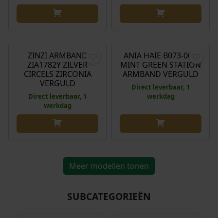
o
e
n
p
k
r
€
64,95
€
79,00
e
i
l
j
ZINZI ARMBAND
ANIA HAIE B073-06G
i
s
ZIA1782Y ZILVER
MINT GREEN STATION
j
i
CIRCELS ZIRCONIA
ARMBAND VERGULD
k
s
VERGULD
Direct leverbaar, 1
e
:
Direct leverbaar, 1
werkdag
p
€
werkdag
r
i
5
j
9
s
,
w
9
Meer modellen tonen
a
5
s
.
SUBCATEGORIEËN
:
€