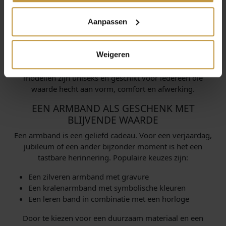
HEREN
Aanpassen
In ons assortiment vind je armbanden voor zowel
vrouwen als mannen. Dames kiezen vaak voor fijne
schakels, een open ontwerp of armbanden met
Weigeren
decoratieve elementen. Mannen geven juist de voorkeur
aan stevigere materialen zoals leer of staal. Sommige
modellen zijn uniseks en geschikt voor iedereen die
waarde hecht aan vorm, comfort en afwerking.
EEN ARMBAND ALS GESCHENK MET
BLIJVENDE WAARDE
Een armband is een geliefd cadeau. Voor een verjaardag,
jubileum of een ander bijzonder moment is het een
tastbare herinnering. Populaire keuzes zijn:
Een zilveren armband met gravure
Een kralenarmband met symbolische kleuren
Een leren band in combinatie met een horloge
Door te kiezen voor een duurzaam materiaal en een