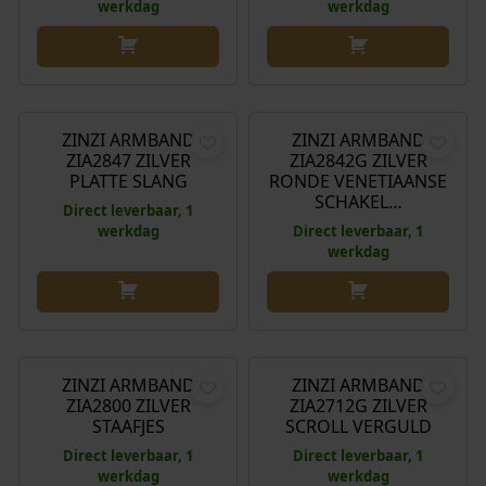
werkdag
werkdag
€
59,95
€
49,95
ZINZI ARMBAND
ZINZI ARMBAND
ZIA2847 ZILVER
ZIA2842G ZILVER
PLATTE SLANG
RONDE VENETIAANSE
SCHAKEL…
Direct leverbaar, 1
werkdag
Direct leverbaar, 1
werkdag
O
H
€
59,95
€
69,95
€
59,95
o
u
r
i
ZINZI ARMBAND
ZINZI ARMBAND
Aanbieding!
ZIA2800 ZILVER
ZIA2712G ZILVER
s
d
STAAFJES
SCROLL VERGULD
p
i
Direct leverbaar, 1
Direct leverbaar, 1
r
g
werkdag
werkdag