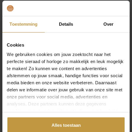
Elke armband heeft zijn eigen uitstraling. Hieronder vind
je een overzicht van veelvoorkomende materialen en hun
eigenschappen:
Toestemming
Details
Over
Goud:
klassiek en duurzaam, vaak gekozen als
blijvend geschenk
Zilver:
verfijnd, veelzijdig te combineren met andere
Cookies
sieraden
We gebruiken cookies om jouw zoektocht naar het
Leer:
robuust, geschikt voor een meer informele of
stoere uitstraling
perfecte sieraad of horloge zo makkelijk en leuk mogelijk
Kralen:
speels of spiritueel, afhankelijk van de
te maken! Zo kunnen we content en advertenties
afwerking en het kleurgebruik
afstemmen op jouw smaak, handige functies voor social
Staal:
modern en sterk, vaak gebruikt in
media bieden en onze website verbeteren. Daarnaast
herenmodellen
delen we informatie over jouw gebruik van onze site met
onze partners voor social media, advertenties en
Daarnaast kun je kiezen uit verschillende uitvoeringen,
OPEN FILTER
analyses. Deze partners kunnen deze gegevens
zoals bedelarmbanden, grove schakels of juist subtiele,
combineren met andere informatie die je met hen hebt
minimalistische ontwerpen. Wat je kiest, hangt af van de
gelegenheid en je persoonlijke smaak.
gedeeld of die ze hebben verzameld via jouw gebruik van
hun diensten.
Alles toestaan
VOOR WIE? ARMBANDEN VOOR DAMES EN