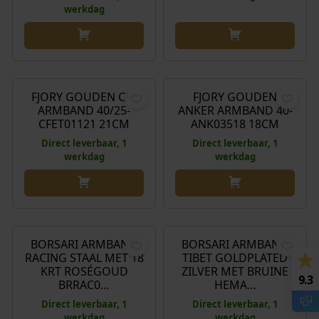
werkdag
€
769,00
€
289,00
FJORY GOUDEN CFE
FJORY GOUDEN
ARMBAND 40/25-
ANKER ARMBAND 40-
CFET01121 21CM
ANK03518 18CM
Direct leverbaar, 1
Direct leverbaar, 1
werkdag
werkdag
€
99,00
€
199,00
BORSARI ARMBAND
BORSARI ARMBAND
RACING STAAL MET 18
TIBET GOLDPLATED
KRT ROSÉGOUD
ZILVER MET BRUINE
9.3
BRRAC0…
HEMA…
Direct leverbaar, 1
Direct leverbaar, 1
werkdag
werkdag