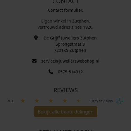
CONTACT
Contact formulier.
Eigen winkel in
Zutphen
.
Vertrouwd adres sinds 1920!
De Grijff Juweliers Zutphen
Sprongstraat 8
7201KS Zutphen
service@juwelierswebshop.nl
0575-514012
REVIEWS
9.3
1.875 reviews
Bekijk alle beoordelingen