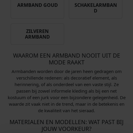
ARMBAND GOUD
SCHAKELARMBAN
6
D
9
,
9
ZILVEREN
ARMBAND
5
.
WAAROM EEN ARMBAND NOOIT UIT DE
MODE RAAKT
Armbanden worden door de jaren heen gedragen om
verschillende redenen: als decoratief element, als
herinnering, of als onderdeel van een vaste stijl. Ze
passen bij zowel informele kleding als bij een net
kostuum of een jurk voor een bijzondere gelegenheid. De
waarde zit vaak niet in de trend, maar in de betekenis en
de kwaliteit van het sieraad.
MATERIALEN EN MODELLEN: WAT PAST BIJ
JOUW VOORKEUR?