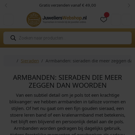
Skip to content
Skip to footer
Gratis verzenden vanaf € 49,00
Vorige
Vol
Cart
Account
P
r
o
d
u
c
Home
Sieraden
Armbanden: sieraden die meer zeggen da
t
e
n
z
ARMBANDEN: SIERADEN DIE MEER
o
e
ZEGGEN DAN WOORDEN
k
e
Van een subtiel detail om je pols tot een krachtige
n
blikvanger: we hebben armbanden in talloze vormen en
stijlen. Of het nu gaat om een fijn gouden sieraad, een
stoere leren band of een kralenarmband met betekenis,
het blijft een blijvend en persoonlijk detail aan de pols.
Armbanden worden gedragen bij dagelijks gebruik,
tijdens feestelijke momenten of geschonken als cadeau