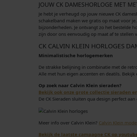
JOUW CK DAMESHORLOGE MET MET
Je hebt je verheugd op jouw nieuwe CK damesh
schakelband maken we gratis op maat voor je. M
bijzonderheden. Je ontvangt zo het bestelde h
zijn door ons eenvoudig op maat af te stellen
CK CALVIN KLEIN HORLOGES DA
Minimalistische horlogemerken
De strakke belijning in combinatie met de retr
Alle met hun eigen accenten en deatils. Bekij
Op zoek naar Calvin Klein sieraden?
Bekijk ook onze grote collectie sieraden e
De CK Sieraden sluiten qua design perfect aa
Meer info over Calvin Klein?
Calvin Klein mod
Bekijk de laatste campagne CK op youtube