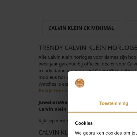
CALVIN KLEIN CK MINIMAL
TRENDY CALVIN KLEIN HORLOGE
Alle Calvin Klein horloges voor dames zijn hoo
twee jaar garantie bij officieel dealer voor C
trendy dame op voorraad! Calvin Klein gebruikt
modieus horloge merk. De goede kwaliteit, in c
Watches is een merk wat zeker toonaangevend 
Bekijk hier de modellen.
JuweliersWebshop.nl is officieel dealer CK 
Toestemming
Calvin Klein horloges dames. GRATIS verz
Kijk svp verder op de volgende pagina's voor
Cookies
CALVIN KLEIN HORLOGES DAMES 
We gebruiken cookies om jouw