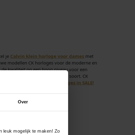
el je
Calvin klein horloge voor dames
met
nieuwe modellen CK horloges voor de moderne en
t de kwaliteit op een hoog niveau voor een
lein dameshorloges uniek in zijn soort. CK
horloges van Calvin Klein.
Horloges in SALE!
Over
n leuk mogelijk te maken! Zo