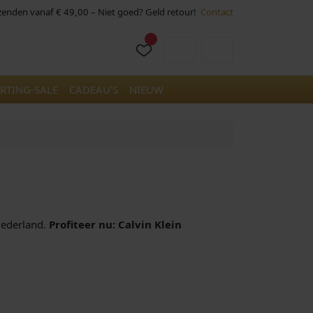
rzenden vanaf € 49,00 – Niet goed? Geld retour!
Contact
Cart
Account
RTING-SALE
CADEAU’S
NIEUW
 Nederland.
Profiteer nu: Calvin Klein