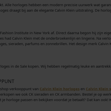
rkt. Alle horloges hebben een modern precisie uurwerk wat garant 
ges draagt bij aan de elegante Calvin Klein uitstraling. De horlo
shion Institute in New York af. Direct daarna begon hij zijn eigen
ces had Calvin Klein met de onderbroekenlijn en lingerie. Na verlo
s, sieraden, parfums en zonnebrillen. Het design merk Calvin Kl
orloges in de Sale kopen. Wij hebben regelmatig leuke en aantrek
OPPUNT
Webshop verkooppunt van
Calvin Klein horloges
en
Calvin Klein 
verkopen we ook CK sieraden en CK armbanden. Bestel je op werk
st je horloge passen en bekijken voordat je betaalt? Dat kan ook! 