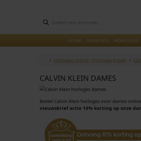
Skip to content
Skip to footer
P
r
o
d
u
HOME
SIERADEN
HORLOGES
c
t
e
n
Home
Horloges online - horloges kopen
Cal
z
o
e
k
CALVIN KLEIN DAMES
e
n
Bestel Calvin Klein horloges voor dames online 
nieuwsbrief actie 10% korting op onze da