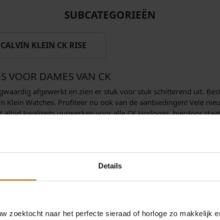
SUBCATEGORIEËN
CALVIN KLEIN CK RISE
S VOOR DAMES VAN CK
gwaardig afgewerkt en zien er stuk voor stuk schitterend uit. Best
alvin Klein Watches. Profiteer nu ook van de aanbiedingen! Vele 
 altijd kwaliteits uurwerken voor alle CK Horloges, hierdoor staa
ombinatie met het stijlvolle en trendy ontwerp maakt de Calvin K
te noemen is. JuweliersWebshop heeft een grote collectie dames
Calvin Klein horloges online.
Details
ekerde verzending in Nederland !
 meer dameshorloges van CK watches Calvin Klein.
EN HEREN
 zoektocht naar het perfecte sieraad of horloge zo makkelijk e