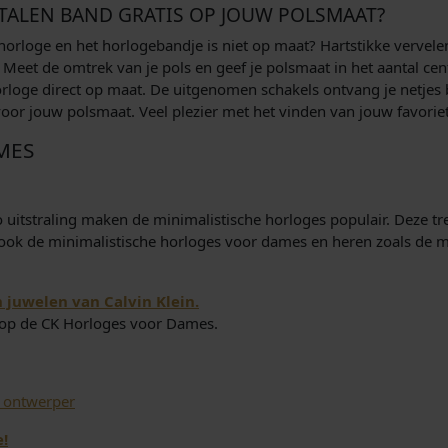
ALEN BAND GRATIS OP JOUW POLSMAAT?
orloge en het horlogebandje is niet op maat? Hartstikke vervele
eet de omtrek van je pols en geef je polsmaat in het aantal cent
orloge direct op maat. De uitgenomen schakels ontvang je netjes 
 voor jouw polsmaat. Veel plezier met het vinden van jouw favori
MES
o uitstraling maken de minimalistische horloges populair. Deze tre
k ook de minimalistische horloges voor dames en heren zoals de 
n juwelen van Calvin Klein.
n op de CK Horloges voor Dames.
e ontwerper
!