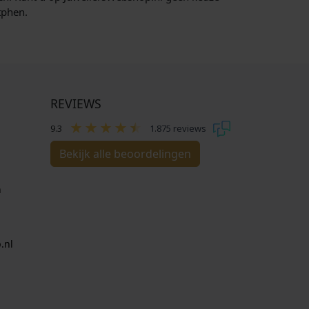
tphen.
REVIEWS
9.3
1.875 reviews
Bekijk alle beoordelingen
n
.nl