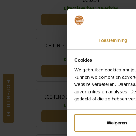
025254
Direct leverbaar, 1 werkdag
€
99
Toestemming
ICE-FIND ICE WATCH BLACK GOLDPLATE
024917
Direct leverbaar, 1 werkdag
Cookies
We gebruiken cookies om jouw
kunnen we content en advert
€
99
website verbeteren. Daarnaas
OPEN FILTER
advertenties en analyses. D
ICE-FIND ICE WATCH WHITE PINK 02491
gedeeld of die ze hebben ver
Direct leverbaar, 1 werkdag
Weigeren
€
119