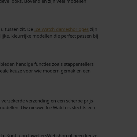
tieve looks. Bovendien zijn veel modellen
 u tussen zit. De
Ice Watch dameshorloges
zijn
lijke, kleurrijke modellen die perfect passen bij
bieden handige functies zoals stappentellers
 ideale keuze voor wie modern gemak en een
s verzekerde verzending en een scherpe prijs-
 modellen. Uw nieuwe Ice Watch is slechts een
atch. Kunt u op JuweliersWebshop.nl geen keuze