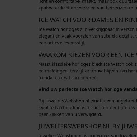
licht en comfortabel maakt, maar ook duurzaam
spatwaterdicht en voorzien van betrouwbare 
ICE WATCH VOOR DAMES EN KI
Ice Watch horloges zijn verkrijgbaar in verschi
elegant en vaak voorzien van subtiele details.
een actieve levensstijl.
WAAROM KIEZEN VOOR EEN ICE
Naast klassieke horloges biedt Ice Watch ook 
en meldingen, terwijl ze trouw blijven aan he
trendy look wil combineren.
Vind uw perfecte Ice Watch horloge vand
Bij JuweliersWebshop.nl vindt u een uitgebrei
kwaliteitverhouding is dit het moment om uw c
paar klikken van u verwijderd.
JUWELIERSWEBSHOP.NL BY JUWE
JuweliersWebshop.nl is onderdeel van Juwelier