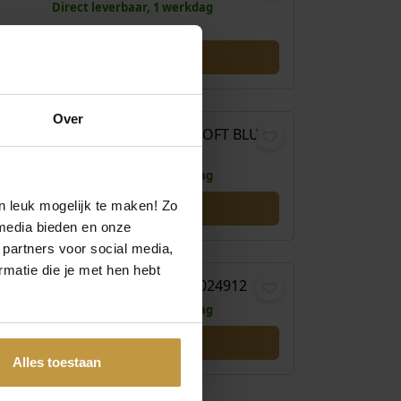
Direct leverbaar, 1 werkdag
€
99,00
Over
ICE-FIND ICE WATCH PURPLE SOFT BLUE
024915
Direct leverbaar, 1 werkdag
n leuk mogelijk te maken! Zo
media bieden en onze
€
99,00
 partners voor social media,
matie die je met hen hebt
ICE-FIND ICE WATCH DINO 024912
Direct leverbaar, 1 werkdag
Alles toestaan