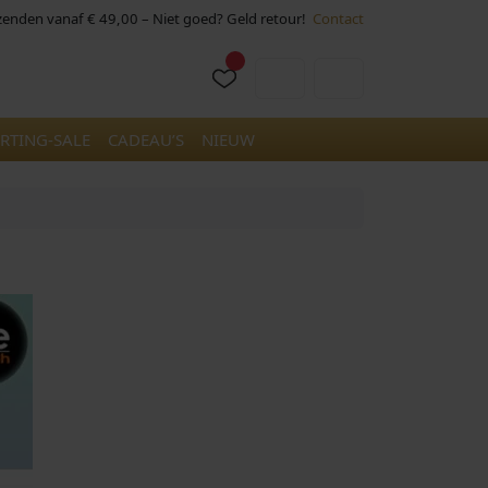
rzenden vanaf € 49,00 – Niet goed? Geld retour!
Contact
Cart
Account
RTING-SALE
CADEAU’S
NIEUW