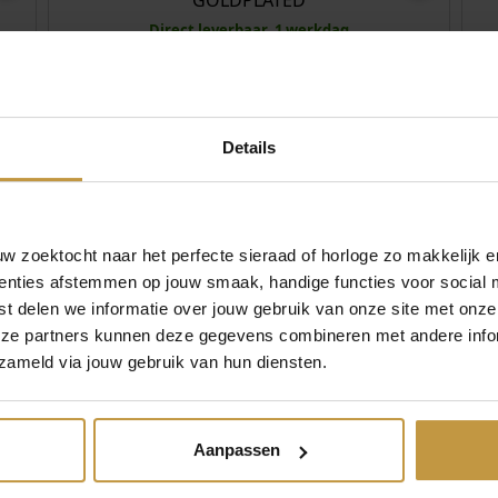
GOLDPLATED
Direct leverbaar, 1 werkdag
,00
€
99,00
Details
D
ICE-FIND ICE WATCH WHITE GOLDPLATED
024916
Direct leverbaar, 1 werkdag
 zoektocht naar het perfecte sieraad of horloge zo makkelijk e
enties afstemmen op jouw smaak, handige functies voor social 
,00
€
99,00
t delen we informatie over jouw gebruik van onze site met onze
eze partners kunnen deze gegevens combineren met andere infor
4
ICE-FIND ICE WATCH BLUE 024913
zameld via jouw gebruik van hun diensten.
Direct leverbaar, 1 werkdag
Aanpassen
,00
€
99,00