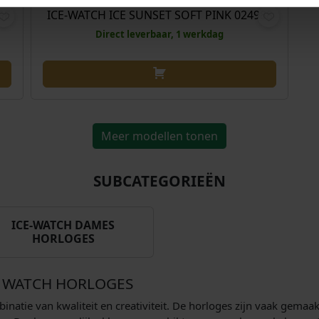
GE
ICE-WATCH ICE SUNSET SOFT PINK 024988
Direct leverbaar, 1 werkdag
Meer modellen tonen
SUBCATEGORIEËN
ICE-WATCH DAMES
HORLOGES
E WATCH HORLOGES
natie van kwaliteit en creativiteit. De horloges zijn vaak gemaakt