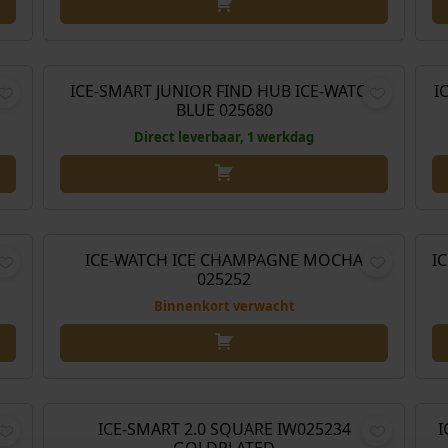
,00
€
79,00
H
ICE-SMART JUNIOR FIND HUB ICE-WATCH
I
BLUE 025680
Direct leverbaar, 1 werkdag
,00
€
99,00
ICE-WATCH ICE CHAMPAGNE MOCHA
I
025252
Binnenkort verwacht
,00
€
99,00
EN
ICE-SMART 2.0 SQUARE IW025234
I