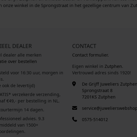
 onze winkel in de Sprongstraat in het gezellige centrum van Zu
IEEL DEALER
CONTACT
el dealer alle merken
Contact formulier.
tie over bestellen
Eigen winkel in
Zutphen
.
steld voor 16:30 uur, morgen in
Vertrouwd adres sinds 1920!
s.
De Grijff Juweliers Zutphe
e ook de levertijd)
Sprongstraat 8
ATIS* verzekerde verzending,
7201KS Zutphen
af €49,- per bestelling in NL.
service@juwelierswebshop
tourtermijn 14 dagen.
fessioneel advies. 9.3
0575-514012
middeld van 1500+
oordelingen.