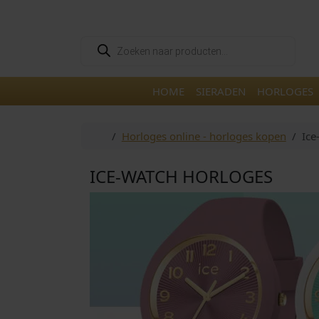
Skip to content
Skip to footer
P
r
o
d
u
HOME
SIERADEN
HORLOGES
c
t
e
n
Home
Horloges online - horloges kopen
Ice
z
o
e
k
ICE-WATCH HORLOGES
e
n