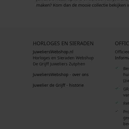
maken? Kom dan de mooie collectie bekijken in
HORLOGES EN SIERADEN
OFFIC
JuweliersWebshop.nl
Officie
Horloges en Sieraden Webshop
Informa
De Grijff Juweliers Zutphen
Be
JuweliersWebshop - over ons
hui
(zi
Juwelier de Grijff - historie
GR
van
Re
Pro
ge
be