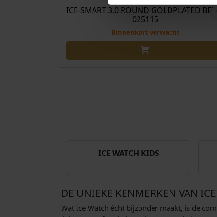
ICE-SMART 3.0 ROUND GOLDPLATED BEI
025115
Binnenkort verwacht
ICE WATCH KIDS
DE UNIEKE KENMERKEN VAN IC
Wat Ice Watch écht bijzonder maakt, is de combi