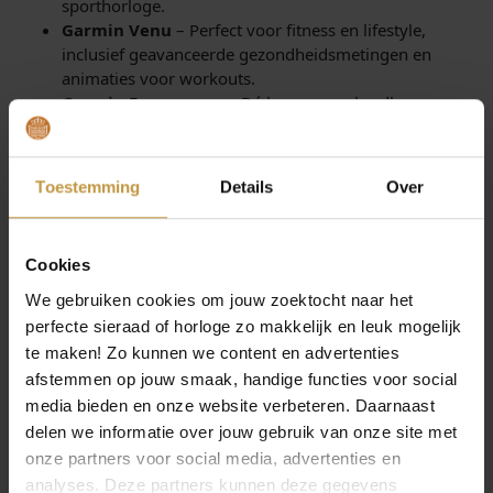
sporthorloge.
Garmin Venu
– Perfect voor fitness en lifestyle,
inclusief geavanceerde gezondheidsmetingen en
animaties voor workouts.
Garmin Forerunner
– Dé keuze voor hardlopers,
met specifieke functies voor tempotraining en
hersteladvies.
Toestemming
Details
Over
GARMIN FENIX 8
De Garmin Fenix 8 is een van de meest complete
sporthorloges op de markt. Dankzij de solar charging-
Cookies
technologie kan dit
horloge
zichzelf opladen via zonne-
We gebruiken cookies om jouw zoektocht naar het
energie, wat zorgt voor een langere batterijduur.
perfecte sieraad of horloge zo makkelijk en leuk mogelijk
Daarnaast biedt het model Real-Time Stamina, waarmee
je precies ziet hoe ver je nog kunt gaan voordat je energie
te maken! Zo kunnen we content en advertenties
op is.
afstemmen op jouw smaak, handige functies voor social
media bieden en onze website verbeteren. Daarnaast
GARMIN EPIX
delen we informatie over jouw gebruik van onze site met
Met de Garmin Epix smartwatch geniet je van een helder
onze partners voor social media, advertenties en
AMOLED-display en geavanceerde navigatie. Dankzij de
analyses. Deze partners kunnen deze gegevens