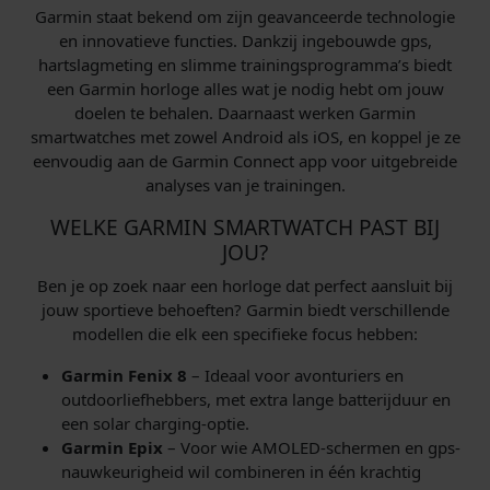
j
7
Garmin staat bekend om zijn geavanceerde technologie
9
1
s
8
en innovatieve functies. Dankzij ingebouwde gps,
,
9
w
,
hartslagmeting en slimme trainingsprogramma’s biedt
0
9
a
0
een Garmin horloge alles wat je nodig hebt om jouw
0
,
s
0
doelen te behalen. Daarnaast werken Garmin
.
0
smartwatches met zowel Android als iOS, en koppel je ze
:
.
0
eenvoudig aan de Garmin Connect app voor uitgebreide
€
.
analyses van je trainingen.
9
WELKE GARMIN SMARTWATCH PAST BIJ
9
JOU?
9
Ben je op zoek naar een horloge dat perfect aansluit bij
,
jouw sportieve behoeften? Garmin biedt verschillende
0
modellen die elk een specifieke focus hebben:
0
.
Garmin Fenix 8
– Ideaal voor avonturiers en
outdoorliefhebbers, met extra lange batterijduur en
een solar charging-optie.
Garmin Epix
– Voor wie AMOLED-schermen en gps-
nauwkeurigheid wil combineren in één krachtig