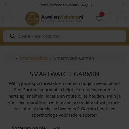
Skip to content
Skip to footer
Gratis verzenden vanaf € 49,00
Vorige
Vol
Cart
Account
P
r
o
d
u
c
Home
Smartwatches
Smartwatch Garmin
t
e
n
z
SMARTWATCH GARMIN
o
e
Wil jij jouw sportprestaties naar een hoger niveau tillen?
k
e
Een Garmin smartwatch helpt je om nauwkeurig je
n
hartslag, snelheid, locatie en route bij te houden. Train je
voor een marathon, werk je aan je conditie of wil je meer
inzicht in je dagelijkse beweging? Garmin heeft een
sporthorloge voor iedere sporter.