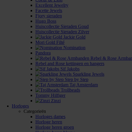
Excellent Jewelry
Facette Jewels
Fjory sieraden
Hugo Boss
Huiscollectie Sieraden Goud
Huiscollectie Sieraden Zilver
Jackie Gold
Mori Gold Filté
Nomination
Pandora
Rebel & Rose Armba
Rebel and Rose kettingen en hangers
Sif Jakobs
Sparkling Jewels
Step by Step
Taj Amsterdam
Trollbeads
Tommy Hilfiger
Zinzi
Horloges
Categorieën
Horloges dames
Horloge heren
Horloge heren groen