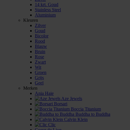
14 krt. Goud
Stainless Steel
Aluminium
Kleuren
Zilver
Goud
Bicolor
Rood
Blauw
Bruin
Rose
Zwart
Wit
Groen
Grijs
Geel
Merken
Ania Haie
Aze Jewels
Borsari
Boccia Titanium
Buddha to Buddha
Calvin Klein
Clic
Coeur de Lion