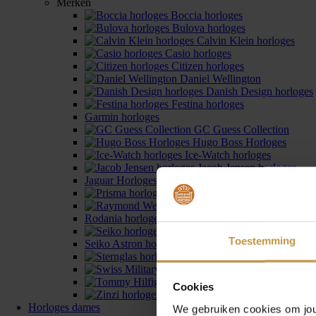
Merken
Boccia horloges
Bulova horloges
Calvin Klein horloges
Casio horloges
Citizen horloges
Daniel Wellington
Danish Design horloges
Festina horloges
Garmin horloges
GC Guess Collection
Hugo Boss Horloges
Ice-Watch horloges
Jacob Jensen horloges
Jaguar Horloges
Prisma horloges
Raymond Weil Horloge
Rodania horloges
Seiko horloges
Toestemming
Seiko Astron horloges
Sternglas horloges
Swiss Military Hanowa
Tommy Hilfiger horlog
Cookies
Zinzi horloges
Horloges dames
We gebruiken cookies om jouw