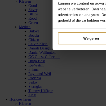
Kleuren
kunnen we content en advert
Goud
website verbeteren. Daarnaas
Zilver
Blauw
advertenties en analyses. D
Rood
gedeeld of die ze hebben ver
Groen
Merken
Bulova
Boccia
Weigeren
Citizen
Calvin Klein
Danish Design
Daniel Wellington
GC Guess Collection
Hugo Boss
Ice-Watch
Prisma
Raymond Weil
Rodania
Seiko
Sternglas
Tommy Hilfiger
Zinzi
Horloge heren
Kleuren