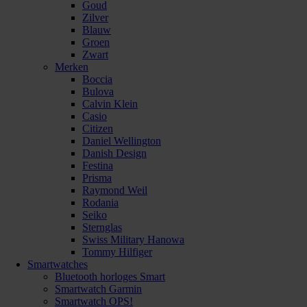
Goud
Zilver
Blauw
Groen
Zwart
Merken
Boccia
Bulova
Calvin Klein
Casio
Citizen
Daniel Wellington
Danish Design
Festina
Prisma
Raymond Weil
Rodania
Seiko
Sternglas
Swiss Military Hanowa
Tommy Hilfiger
Smartwatches
Bluetooth horloges Smart
Smartwatch Garmin
Smartwatch OPS!