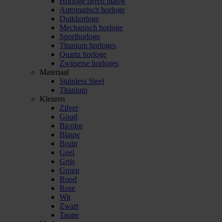
Horloge heren blauw
Automatisch horloge
Duikhorloge
Mechanisch horloge
Sporthorloge
Titanium horloges
Quartz horloge
Zwitserse horloges
Materiaal
Stainless Steel
Titanium
Kleuren
Zilver
Goud
Bicolor
Blauw
Bruin
Geel
Grijs
Groen
Rood
Rose
Wit
Zwart
Taupe