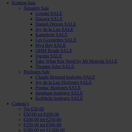
Korting-Sale
Sieraden Sale
Gemini SALE
Dacaya SALE
Danish Design SALE
Joy de la Luz SALE
Kameleon SALE
Les Georgettes SALE
Mya Bay SALE
OHM Beads SALE
Quoins SALE
Take What You Need by Mi Moneda SALE
Thomas Sabo SALE
Horloges Sale
Claude Bernard horloges SALE
Joy de la Luz Horloges SALE
Pontiac Horloges SALE
Junghans horloges SALE
Kerbholz horloges SALE
Cadeau’s
Tot €50,00
€50,00 tot €100,00
€100,00 tot €250,00
€250,00 tot €500,00
€500,00 tot €1.000,00