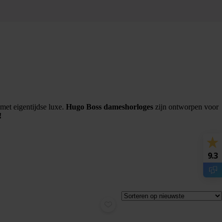
met eigentijdse luxe.
Hugo Boss dameshorloges
zijn ontworpen voor
!
9.3
€
289,00
€
259,00