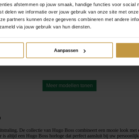
enties afstemmen op jouw smaak, handige functies voor social 
t delen we informatie over jouw gebruik van onze site met onze
eze partners kunnen deze gegevens combineren met andere infor
GOLDPLATED
zameld via jouw gebruik van hun diensten.
Aanpassen
ICOLOR
Meer modellen tonen
D
straling. De collectie van
Hugo Boss
combineert een mooie look met e
s altijd een Hugo Boss horloge dat perfect aansluit bij uw persoonlijke 