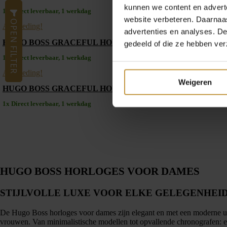
kunnen we content en advert
1x Direct leverbaar, 1 werkdag
website verbeteren. Daarnaas
OPEN FILTER
Aanbieding!
advertenties en analyses. D
HUGO BOSS GRACEFUL HORLOGE DAMES HB1502780 
gedeeld of die ze hebben ver
1x Direct leverbaar, 1 werkdag
Aanbieding!
Weigeren
HUGO BOSS GRACEFUL HORLOGE DAMES HB1502779 B
1x Direct leverbaar, 1 werkdag
HUGO BOSS HORLOGES VOOR DAMES
STIJLVOLLE LUXE VOOR ELKE GELEGENHEI
De Hugo Boss horloges voor dames zijn elegant en met een moderne uit
vrouwen. Van minimalistische modellen tot opvallende chronografen: er i