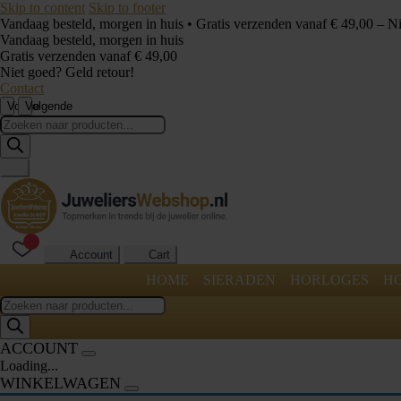
Skip to content
Skip to footer
Vandaag besteld, morgen in huis • Gratis verzenden vanaf € 49,00 – N
Vandaag besteld, morgen in huis
Gratis verzenden vanaf € 49,00
Niet goed? Geld retour!
Contact
Vorige
Volgende
Producten
zoeken
Account
Cart
HOME
SIERADEN
HORLOGES
H
Producten
zoeken
ACCOUNT
Loading...
WINKELWAGEN