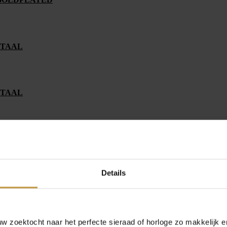
STAAL
STAAL
90 BICOLOR
Details
789 VERGULD
 zoektocht naar het perfecte sieraad of horloge zo makkelijk e
88 ROZE