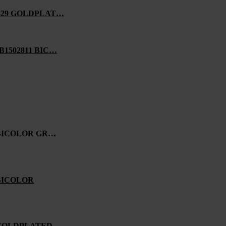
829 GOLDPLAT…
1502811 BIC…
 BICOLOR GR…
BICOLOR
 GOLDPLATED