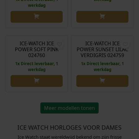
o
e
o
e
werkdag
n
p
n
p
k
r
k
r
e
i
e
i
O
H
€
88,00
€
99,00
€
88,00
l
j
l
j
o
u
i
s
i
s
r
i
ICE-WATCH ICE
ICE-WATCH ICE
Aanbieding!
j
i
j
i
POWER SOFT PINK
POWER SUNSET LILAC
s
d
k
s
k
s
024760
VERDIGRIS 024759
p
i
e
:
e
:
1x Direct leverbaar, 1
1x Direct leverbaar, 1
r
g
p
€
p
€
werkdag
werkdag
o
e
r
r
n
p
i
8
i
8
k
r
j
8
j
8
e
i
s
,
s
,
l
j
w
0
w
0
Meer modellen tonen
i
s
a
0
a
0
j
i
s
.
s
.
k
s
ICE WATCH HORLOGES VOOR DAMES
:
:
e
:
€
€
Ice Watch staat wereldwijd bekend om zijn frisse