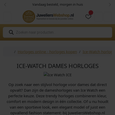
Skip to content
Skip to footer
Vandaag besteld, morgen in huis
Vorige
Vol
Cart
Account
P
r
o
d
u
c
Home
Horloges online - horloges kopen
Ice-Watch horloge
t
e
n
z
ICE-WATCH DAMES HORLOGES
o
e
k
e
n
Op zoek naar een stijlvol horloge voor dames dat direct
opvalt? Dan zijn de dameshorloges van Ice Watch een
perfecte keuze. Deze trendy horloges combineren kleur,
comfort en modern design in één collectie. Of u nu houdt
van een sportieve look, een elegant model of juist een
opvallend fashion statement: bij JuweliersWebshop.nl