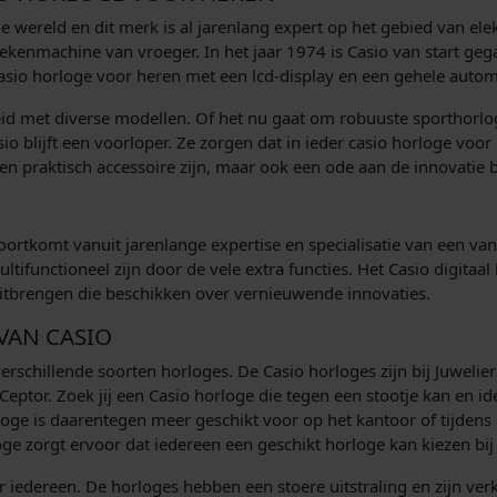
0
le wereld en dit merk is al jarenlang expert op het gebied van e
0
 rekenmachine van vroeger. In het jaar 1974 is Casio van start g
Casio horloge voor heren met een lcd-display en een gehele autom
.
reid met diverse modellen. Of het nu gaat om robuuste sporthorlo
io blijft een voorloper. Ze zorgen dat in ieder casio horloge v
 een praktisch accessoire zijn, maar ook een ode aan de innovatie
voortkomt vanuit jarenlange expertise en specialisatie van een va
ultifunctioneel zijn door de vele extra functies. Het Casio digitaa
 uitbrengen die beschikken over vernieuwende innovaties.
 VAN CASIO
verschillende soorten horloges. De Casio horloges zijn bij Juweli
eptor. Zoek jij een Casio horloge die tegen een stootje kan en i
ge is daarentegen meer geschikt voor op het kantoor of tijdens ee
oge zorgt ervoor dat iedereen een geschikt horloge kan kiezen bij
r iedereen. De horloges hebben een stoere uitstraling en zijn verk