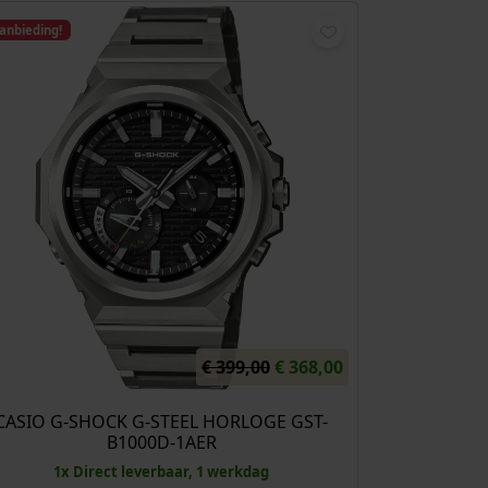
anbieding!
O
H
€
399,00
€
368,00
o
u
r
i
CASIO G-SHOCK G-STEEL HORLOGE GST-
B1000D-1AER
s
d
p
i
1x Direct leverbaar, 1 werkdag