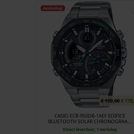
Aanbieding!
O
€
199,00
€
178
o
r
CASIO ECB-950DB-1AEF EDIFICE
BLUETOOTH SOLAR CHRONOGRAA…
s
p
Direct leverbaar, 1 werkdag