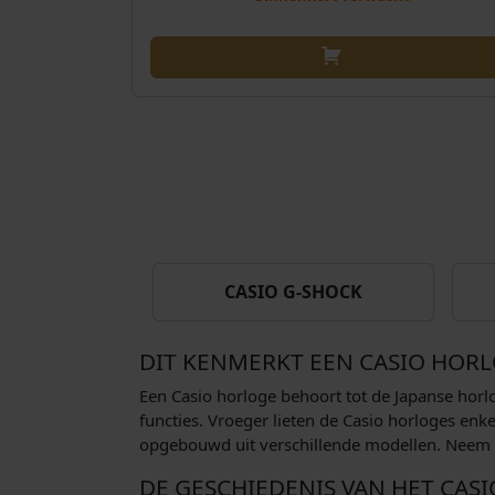
.
j
i
2
s
j
2
w
k
9
a
e
,
s
p
0
:
r
0
€
i
.
j
1
s
7
w
9
a
CASIO G-SHOCK
,
s
0
:
DIT KENMERKT EEN CASIO HOR
0
€
.
Een Casio horloge behoort tot de Japanse horlo
2
functies. Vroeger lieten de Casio horloges enke
4
opgebouwd uit verschillende modellen. Neem ee
9
DE GESCHIEDENIS VAN HET CAS
,