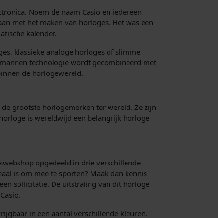
0
lektronica. Noem de naam Casio en iedereen
0
egaan met het maken van horloges. Het was een
atische kalender.
.
ges, klassieke analoge horloges of slimme
oor mannen technologie wordt gecombineerd met
 binnen de horlogewereld.
n de grootste horlogemerken ter wereld. Ze zijn
l horloge is wereldwijd een belangrijk horloge
erswebshop opgedeeld in drie verschillende
deaal is om mee te sporten? Maak dan kennis
n sollicitatie. De uitstraling van dit horloge
 Casio.
rijgbaar in een aantal verschillende kleuren.