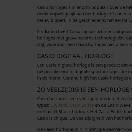
0
Casio horloges zijn enorm populair over de he
0
denkt vrijwel gelijk aan het horloge of aan de
nieuw tijdperk in de geschiedenis: het eerste 
.
Sindsdien heeft Casio zijn assortiment uitgeb
horloges met geavanceerde technologieën, Cas
stijl, waardoor een Casio horloges niet alleen
CASIO DIGITAAL HORLOGE
Een Casio digitaal horloge is een product dat 
gespecialiseerd in digitale sporthorloges die m
in de markt. Continu blijft het Casio horloges
ZO VEELZIJDIG IS EEN HORLOGE
Casio horloge is een veelzijdig merk met veel 
types:
G-Shock
,
Casio Edifce
en de Casio Wave C
met het G-Shock horloge. Het Casio Edifce horlo
Casio is chique. De veelzijdigheid van het horl
De Casio horloges zijn in principe geschikt voo