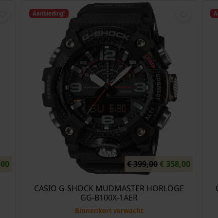
Aanbieding!
A
H
O
H
,00
€
399,00
€
358,00
u
o
u
i
r
i
CASIO G-SHOCK MUDMASTER HORLOGE
GG-B100X-1AER
d
s
d
i
p
i
Binnenkort verwacht