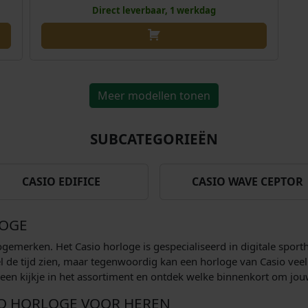
.
5
s
i
s
Direct leverbaar, 1 werkdag
8
i
j
i
,
s
k
s
9
:
e
:
0
€
p
€
.
r
Meer modellen tonen
2
i
2
3
j
3
SUBCATEGORIEËN
8
s
3
,
w
,
0
a
0
CASIO EDIFICE
CASIO WAVE CEPTOR
0
s
0
.
:
.
LOGE
€
gemerken. Het Casio horloge is gespecialiseerd in digitale sport
2
l de tijd zien, maar tegenwoordig kan een horloge van Casio veel 
5
n kijkje in het assortiment en ontdek welke binnenkort om jouw 
9
IO HORLOGE VOOR HEREN
,