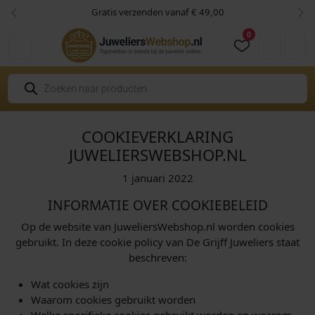
Skip to content
Skip to footer
Gratis verzenden vanaf € 49,00
Vorige
Vol
0
Cart
Account
P
r
o
d
u
c
COOKIEVERKLARING
t
JUWELIERSWEBSHOP.NL
e
n
z
1 januari 2022
o
e
INFORMATIE OVER COOKIEBELEID
k
e
n
Op de website van JuweliersWebshop.nl worden cookies
gebruikt. In deze cookie policy van De Grijff Juweliers staat
beschreven:
Wat cookies zijn
Waarom cookies gebruikt worden