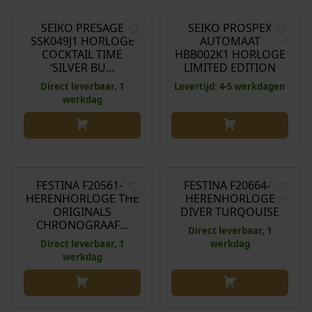
SEIKO PRESAGE
SEIKO PROSPEX
SSK049J1 HORLOGE
AUTOMAAT
COCKTAIL TIME
HBB002K1 HORLOGE
‘SILVER BU…
LIMITED EDITION
Direct leverbaar, 1
Levertijd: 4-5 werkdagen
werkdag
€
179,00
€
149,00
FESTINA F20561-7
FESTINA F20664-5
HERENHORLOGE THE
HERENHORLOGE
ORIGINALS
DIVER TURQOUISE
CHRONOGRAAF…
Direct leverbaar, 1
Direct leverbaar, 1
werkdag
werkdag
€
340,00
€
310,00