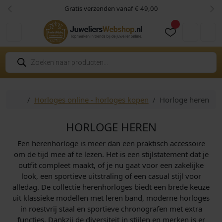
Skip to content
Skip to footer
Gratis verzenden vanaf € 49,00
Vorige
Vol
Cart
Account
P
r
o
d
u
c
Home
Horloges online - horloges kopen
Horloge heren
t
e
n
z
HORLOGE HEREN
o
e
Een herenhorloge is meer dan een praktisch accessoire
k
e
om de tijd mee af te lezen. Het is een stijlstatement dat je
n
outfit compleet maakt, of je nu gaat voor een zakelijke
look, een sportieve uitstraling of een casual stijl voor
alledag. De collectie herenhorloges biedt een brede keuze
uit klassieke modellen met leren band, moderne horloges
in roestvrij staal en sportieve chronografen met extra
functies. Dankzij de diversiteit in stijlen en merken is er