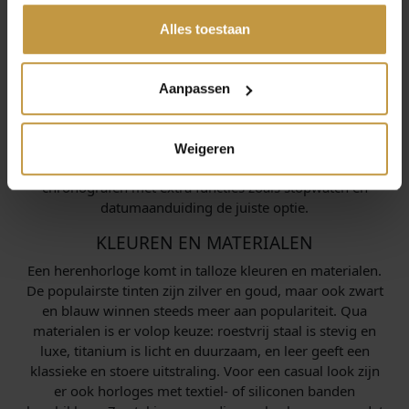
gedeeld of die ze hebben verzameld via jouw gebruik van
De keuze in herenhorloges is enorm en dat maakt het
hun diensten.
Alles toestaan
selecteren van het juiste model soms lastig. Gelukkig kun
je jouw keuze baseren op stijl. Wil je een tijdloos horloge
dat je bij elke outfit kunt dragen? Dan zijn klassieke
Aanpassen
modellen met een leren band ideaal. Voor een moderne
look kun je kiezen voor horloges met een minimalistische
wijzerplaat en metalen band. Ga je vaak de sportschool in
Weigeren
of houd je van een actieve levensstijl? Dan zijn sportieve
chronografen met extra functies zoals stopwatch en
datumaanduiding de juiste optie.
KLEUREN EN MATERIALEN
Een herenhorloge komt in talloze kleuren en materialen.
De populairste tinten zijn zilver en goud, maar ook zwart
en blauw winnen steeds meer aan populariteit. Qua
materialen is er volop keuze: roestvrij staal is stevig en
luxe, titanium is licht en duurzaam, en leer geeft een
klassieke en stoere uitstraling. Voor een casual look zijn
er ook horloges met textiel- of siliconen banden