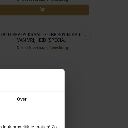
€
59,00
TROLLBEADS KRAAL TGLBE-30194 AARDE
VAN VRIJHEID (SPECIA…
Direct leverbaar, 1 werkdag
Over
n leuk mogelijk te maken! Zo