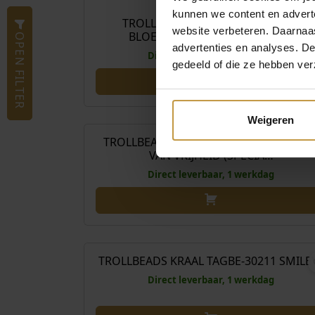
kunnen we content en advert
TROLLBEADS KRAAL TGLBE-30196
website verbeteren. Daarnaas
BLOEMENZIEL (SPECIAL EDITI…
OPEN FILTER
advertenties en analyses. D
Direct leverbaar, 1 werkdag
gedeeld of die ze hebben ver
€
59
Weigeren
TROLLBEADS KRAAL TGLBE-30193 LUCH
VAN VRIJHEID (SPECIA…
Direct leverbaar, 1 werkdag
€
59
TROLLBEADS KRAAL TAGBE-30211 SMILE
Direct leverbaar, 1 werkdag