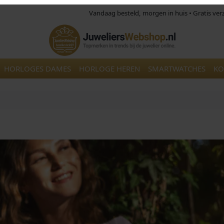
Vandaag besteld, morgen in huis • Gratis ve
HORLOGES DAMES
HORLOGE HEREN
SMARTWATCHES
KO