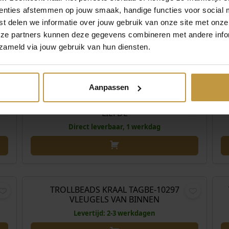
enties afstemmen op jouw smaak, handige functies voor social 
t delen we informatie over jouw gebruik van onze site met onze
eze partners kunnen deze gegevens combineren met andere infor
zameld via jouw gebruik van hun diensten.
,00
€
69,00
Aanpassen
T
TROLLBEADS KRAAL TAGBE-40142 VREDE &
LIEFDE
Direct leverbaar, 1 werkdag
,00
€
39,00
YS
TROLLBEADS KRAAL TAGBE-10297
VLEUGELS VAN BINNEN
Levertijd: 2-3 werkdagen