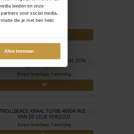
media bieden en onze
 partners voor social media,
matie die je met hen hebt
€
69,00
Alles toestaan
TROLLBEADS KRAAL TAGBE-40141 ZON &
MAAN TALISMAN
Direct leverbaar, 1 werkdag
€
69,00
TROLLBEADS KRAAL TGPBE-40004 WIEG
VAN DE LELIE VERGULD
Direct leverbaar, 1 werkdag