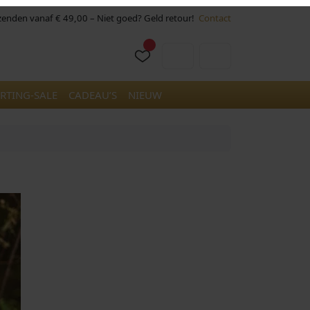
rzenden vanaf € 49,00 – Niet goed? Geld retour!
Contact
Cart
Account
RTING-SALE
CADEAU’S
NIEUW