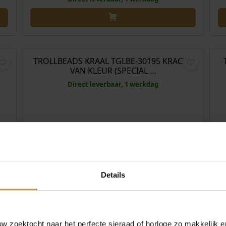
€
59,00
TROLLBEADS KRAAL TGLBE-30195 KRACHT
VAN KLEUR (SPECIAL …
Direct leverbaar, 1 werkdag
Details
,00
 zoektocht naar het perfecte sieraad of horloge zo makkelijk e