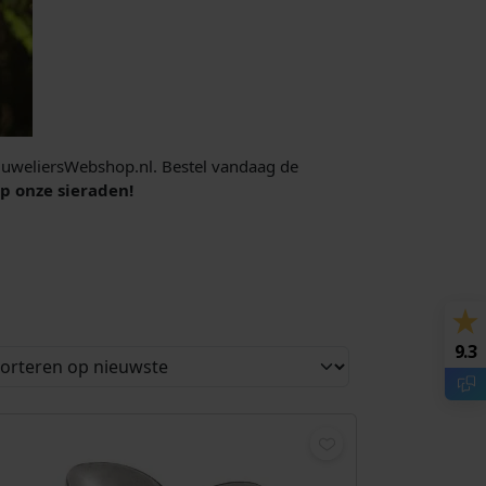
j JuweliersWebshop.nl. Bestel vandaag de
op onze sieraden!
9.3