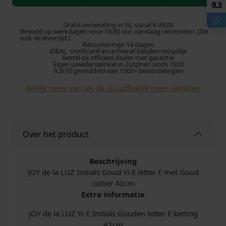
d
9.3
p
i
e
l
Gratis verzending in NL vanaf € 49,00
r
g
Besteld op werkdagen voor 16:30 uur, vandaag verzonden. (Zie
a
ook de levertijd.)
Retourtermijn 14 dagen
L
o
e
iDEAL, creditcard en achteraf betalen mogelijk
U
Bestel bij officieel dealer met garantie
Eigen juwelierswinkel in Zutphen sinds 1920
Z
n
p
9.3/10 gemiddeld van 1500+ beoordelingen
I
Bekijk meer van Joy de la Luz
Bekijk meer sieraden
k
r
n
i
e
i
t
i
l
j
Over het product
a
l
i
s
s
Beschrijving
Y
JOY de la LUZ Initials Goud Yi-E letter E met Goud
j
i
i
collier 42cm
-
Extra informatie
k
s
E
l
JOY de la LUZ Yi-E Initials Gouden letter E ketting
e
:
e
42cm