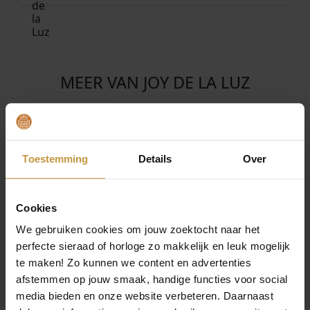
MEER VAN JOY DE LA LUZ
€
329,00
€
309,00
JOY DE LA LUZ INITIALS
JOY DE LA LUZ INITIALS
YI-003 KETTING MET
YI-BAR KETTING BAR +
DIAMANT
DIAMANT
Toestemming
Details
Over
1x Direct leverbaar, 1
1x Direct leverbaar, 1
werkdag
werkdag
Cookies
We gebruiken cookies om jouw zoektocht naar het
perfecte sieraad of horloge zo makkelijk en leuk mogelijk
te maken! Zo kunnen we content en advertenties
afstemmen op jouw smaak, handige functies voor social
media bieden en onze website verbeteren. Daarnaast