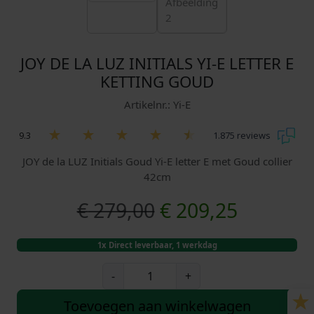
JOY DE LA LUZ INITIALS YI-E LETTER E
KETTING GOUD
Artikelnr.: Yi-E
9.3
1.875 reviews
JOY de la LUZ Initials Goud Yi-E letter E met Goud collier
42cm
O
H
€
279,00
€
209,25
o
u
1x Direct leverbaar, 1 werkdag
r
i
J
-
+
O
s
d
Y
Toevoegen aan winkelwagen