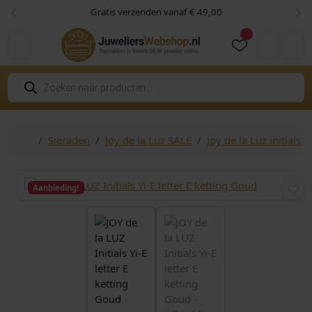
Skip to content
Skip to footer
Gratis verzenden vanaf € 49,00
Vorige
Vol
Cart
Account
P
r
o
d
u
c
Home
Sieraden
Joy de la Luz SALE
Joy de la Luz initials
t
e
n
z
o
Aanbieding!
e
k
e
n