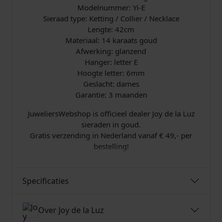
a
Modelnummer: Yi-E
l
Sieraad type: Ketting / Collier / Necklace
2
Lengte: 42cm
7
Materiaal: 14 karaats goud
Afwerking: glanzend
9
Hanger: letter E
Hoogte letter: 6mm
,
Geslacht: dames
Garantie: 3 maanden
0
JuweliersWebshop is officieel dealer Joy de la Luz
0
sieraden in goud.
Gratis verzending in Nederland vanaf € 49,- per
.
bestelling!
Specificaties
Over Joy de la Luz