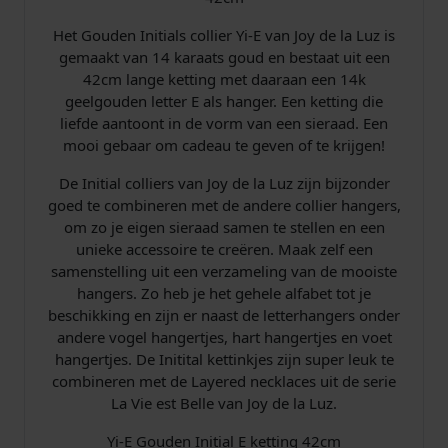
t
p
€
Het Gouden Initials collier Yi-E van Joy de la Luz is
t
gemaakt van 14 karaats goud en bestaat uit een
e
r
42cm lange ketting met daaraan een 14k
r
geelgouden letter E als hanger. Een ketting die
E
i
2
liefde aantoont in de vorm van een sieraad. Een
k
mooi gebaar om cadeau te geven of te krijgen!
e
j
0
t
De Initial colliers van Joy de la Luz zijn bijzonder
s
9
t
goed te combineren met de andere collier hangers,
i
om zo je eigen sieraad samen te stellen en een
w
,
n
unieke accessoire te creëren. Maak zelf een
g
samenstelling uit een verzameling van de mooiste
a
2
G
hangers. Zo heb je het gehele alfabet tot je
o
beschikking en zijn er naast de letterhangers onder
s
5
u
andere vogel hangertjes, hart hangertjes en voet
d
hangertjes. De Initital kettinkjes zijn super leuk te
:
.
a
combineren met de Layered necklaces uit de serie
a
€
La Vie est Belle van Joy de la Luz.
n
t
Yi-E Gouden Initial E ketting 42cm