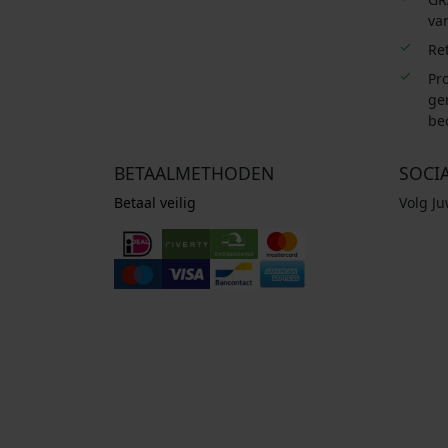
van
Re
Pro
ge
be
BETAALMETHODEN
SOCI
Betaal veilig
Volg J