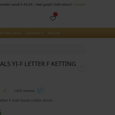
rzenden vanaf € 49,00 – Niet goed? Geld retour!
Contact
Cart
Account
RTING-SALE
CADEAU’S
NIEUW
IALS YI-F LETTER F KETTING
1.875 reviews
 letter F met Goud collier 42cm
H
5