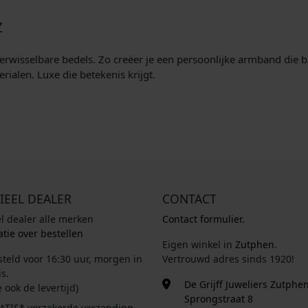
Z
erwisselbare bedels. Zo creëer je een persoonlijke armband die bi
alen. Luxe die betekenis krijgt.
IEEL DEALER
CONTACT
el dealer alle merken
Contact formulier.
tie over bestellen
Eigen winkel in
Zutphen
.
steld voor 16:30 uur, morgen in
Vertrouwd adres sinds 1920!
s.
De Grijff Juweliers Zutphe
e ook de levertijd)
Sprongstraat 8
ATIS* verzekerde verzending,