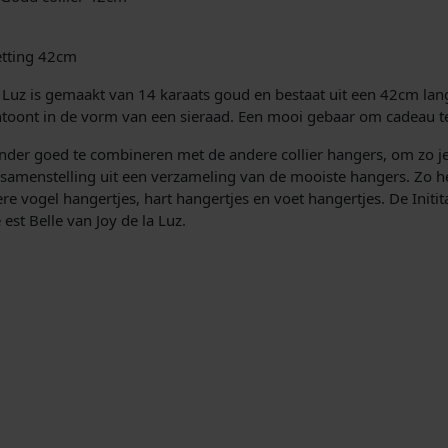
i
s
Y
j
i
ketting 42cm
-
k
F
 la Luz is gemaakt van 14 karaats goud en bestaat uit een 42cm l
l
 aantoont in de vorm van een sieraad. Een mooi gebaar om cadeau te
e
e
ijzonder goed te combineren met de andere collier hangers, om zo j
t
p
 samenstelling uit een verzameling van de mooiste hangers. Zo heb
t
re vogel hangertjes, hart hangertjes en voet hangertjes. De Initit
e
r
est Belle van Joy de la Luz.
r
F
i
k
e
j
t
s
t
i
w
n
g
a
G
o