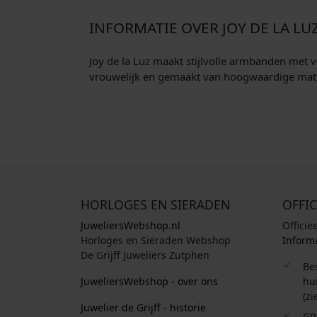
INFORMATIE OVER JOY DE LA LU
Joy de la Luz maakt stijlvolle armbanden met v
vrouwelijk en gemaakt van hoogwaardige materi
HORLOGES EN SIERADEN
OFFIC
JuweliersWebshop.nl
Officie
Horloges en Sieraden Webshop
Informa
De Grijff Juweliers Zutphen
Be
JuweliersWebshop - over ons
hui
(zi
Juwelier de Grijff - historie
GR