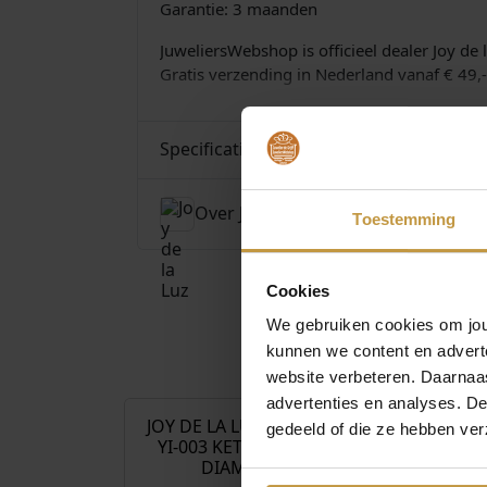
Garantie: 3 maanden
JuweliersWebshop is officieel dealer Joy de 
Gratis verzending in Nederland vanaf € 49,- 
Specificaties
Over Joy de la Luz
Toestemming
Cookies
We gebruiken cookies om jouw
kunnen we content en advert
€
329,00
website verbeteren. Daarnaas
advertenties en analyses. D
JOY DE LA LUZ INITIALS
JOY DE LA LU
gedeeld of die ze hebben ver
YI-003 KETTING MET
YI-BAR KETT
DIAMANT
DIAM