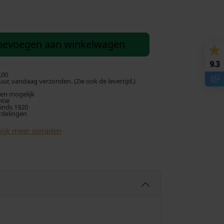
u
i
oevoegen aan winkelwagen
d
9.3
i
,00
ur, vandaag verzonden. (Zie ook de levertijd.)
len mogelijk
g
ntie
sinds 1920
rdelingen
e
ijk meer sieraden
p
r
i
j