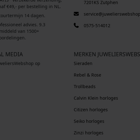
7201KS Zutphen
af €49,- per bestelling in NL.
service@juwelierswebshop
tourtermijn 14 dagen.
fessioneel advies. 9.3
0575-514012
middeld van 1500+
oordelingen.
AL MEDIA
MERKEN JUWELIERSWEB
uweliersWebshop op
Sieraden
Rebel & Rose
Trollbeads
Calvin Klein horloges
Citizen horloges
Seiko horloges
Zinzi horloges