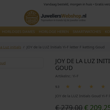
Vandaag besteld, morgen in huis • Gratis ve
HORLOGES DAMES
HORLOGE HEREN
SMARTWATCHES
KO
a Luz initials
JOY de la LUZ Initials Yi-F letter F ketting Goud
JOY DE LA LUZ INIT
GOUD
Artikelnr.: Yi-F
9.3
JOY de la LUZ Initials Goud Yi-F
O
€
279,00
€
209,2