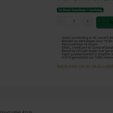
o
1x Direct leverbaar, 1 werkdag
r
J
-
+
T
O
s
Y
d
p
Gratis verzending in NL vanaf € 49
e
Besteld op werkdagen voor 16:30 u
Retourtermijn 14 dagen
l
iDEAL, creditcard en achteraf beta
r
Bestel bij officieel dealer met gara
a
Eigen juwelierswinkel in Zutphen 
9.3/10 gemiddeld van 1500+ beoo
L
o
U
Bekijk meer van Joy de la Luz
Bek
Z
n
I
k
n
i
e
t
i
l
a
l
t Goud collier 42cm