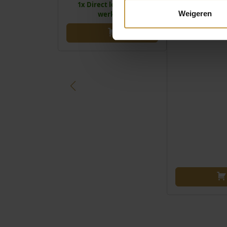
1x Direct leverbaar, 1
1x Direct le
Weigeren
werkdag
werk