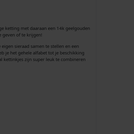
s
i
s
ange ketting met daaraan een 14k geelgouden
 geven of te krijgen!
:
e eigen sieraad samen te stellen en een
€
 je het gehele alfabet tot je beschikking
al kettinkjes zijn super leuk te combineren
2
0
9
,
2