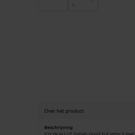
Over het product
Beschrijving
JOY de la LUZ Initials Goud Yi-F letter F me