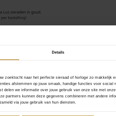
s
u
d
la Luz sieraden in goud.
:
a
per bestelling!
a
€
n
t
a
l
2
Details
7
9
 zoektocht naar het perfecte sieraad of horloge zo makkelijk e
,
enties afstemmen op jouw smaak, handige functies voor social 
MEER VAN JOY DE LA LUZ
€
309,00
€
319,00
0
t delen we informatie over jouw gebruik van onze site met onze
eze partners kunnen deze gegevens combineren met andere infor
0
Z INITIALS
JOY DE LA LUZ INITIALS
JOY DE LA LUZ 
zameld via jouw gebruik van hun diensten.
ING BAR +
YI-001-HEART KETTING
YI-CIRCLE B
.
ANT
HART + DIAM…
KETTING CIR