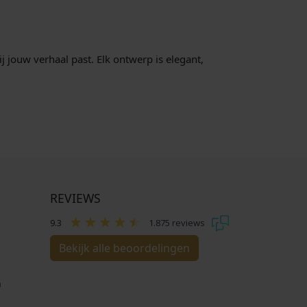
€
7
j jouw verhaal past. Elk ontwerp is elegant,
9
,
0
0
.
REVIEWS
9.3
1.875 reviews
Bekijk alle beoordelingen
n