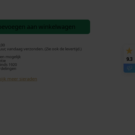
oevoegen aan winkelwagen
,00
ur, vandaag verzonden. (Zie ook de levertijd.)
len mogelijk
9.3
ntie
sinds 1920
rdelingen
ijk meer sieraden