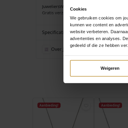
JuweliersWebshop is officieel dealer Joy de l
Cookies
Gratis verzending in Nederland vanaf € 49,- 
We gebruiken cookies om jouw
kunnen we content en advert
Specificaties
website verbeteren. Daarnaas
advertenties en analyses. D
gedeeld of die ze hebben ver
Over Joy de la Luz
Weigeren
Aanbieding!
Aanbieding!