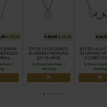
O
H
O
H
,95
€
38,00
€
49,95
€
38,00
€
64,9
o
u
o
u
r
i
r
i
UZ JLN008-
JOY DE LA LUZ JLN023-
JOY DE LA LUZ 
 NECKLACE
45 LAYERED NECKLACE
42 LAYERED N
s
d
s
d
 SMALL…
JOY 45-48CM
3 CUBES SI
p
i
p
i
verbaar, 1
1x Direct leverbaar, 1
1x Direct lever
r
g
r
g
dag
werkdag
werkdag
o
e
o
e
n
p
n
p
k
r
k
r
e
i
e
i
l
j
l
j
i
s
i
s
j
i
j
i