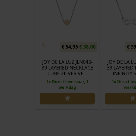
O
H
€
54,95
€
38,00
€
39
o
u
r
i
JOY DE LA LUZ JLN043-
JOY DE LA L
39 LAYERED NECKLACE
39 LAYERED
s
d
CUBE ZILVER VE…
INFINITY
p
i
1x Direct leverbaar, 1
1x Direct le
r
g
werkdag
werk
o
e
n
p
k
r
e
i
l
j
i
s
j
i