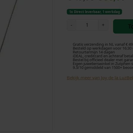
o
u
1x Direct leverbaar, 1 werkdag
r
i
J
-
+
T
O
s
d
Y
d
p
i
Gratis verzending in NL vanaf € 49
e
Besteld op werkdagen voor 16:30 u
Retourtermijn 14 dagen
l
iDEAL, creditcard en achteraf beta
r
g
Bestel bij officieel dealer met gara
a
Eigen juwelierswinkel in Zutphen 
9.3/10 gemiddeld van 1500+ beoo
L
o
e
U
Bekijk meer van Joy de la Luz
Bek
Z
n
p
J
k
r
L
N
e
i
0
5
l
j
3
-