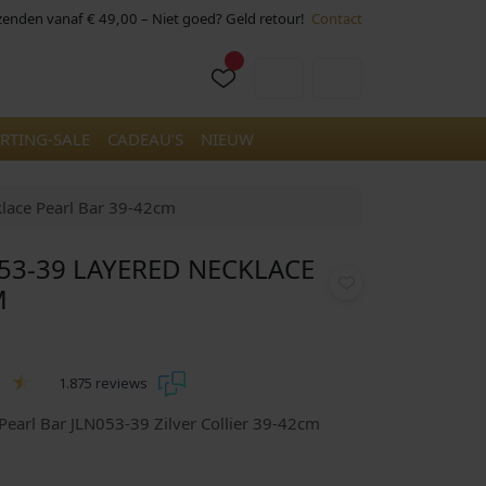
rzenden vanaf € 49,00 – Niet goed? Geld retour!
Contact
Cart
Account
RTING-SALE
CADEAU’S
NIEUW
lace Pearl Bar 39-42cm
053-39 LAYERED NECKLACE
M
1.875 reviews
Pearl Bar JLN053-39 Zilver Collier 39-42cm