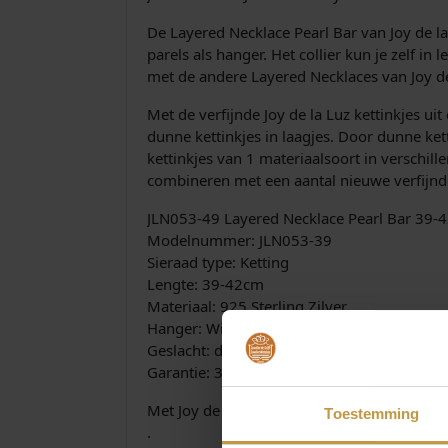
De Layered Necklace Pearl Bar van Joy de la
parels als hanger. Het collier kun je zelf i
met de andere Layered Necklaces van Joy de
Met de verfijnde Joy de la Luz kettinkjes ui
dunne kettinkjes in laagjes. Door dunne kett
kettinkjes van 1 materiaalsoort in verschille
combineren met een aantal nieuwe verfijnde 
JLN053-49 Layered Necklace Pearl Bar 39-
Modelnummer: JLN053-39
Sieraad type: Ketting
Lengte: 39-42cm
Materiaal: 925 Sterling Zilver
Hanger: Witte Parels
Geslacht: dames
Garantie: 3 maanden
Met Joy de la Luz “La Vie est Belle” kettinkj
Toestemming
.