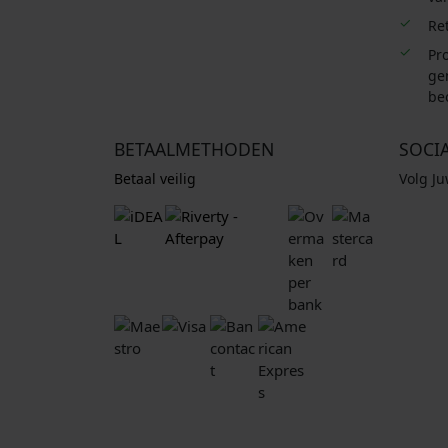
.
Re
Pro
ge
be
BETAALMETHODEN
SOCI
Betaal veilig
Volg J