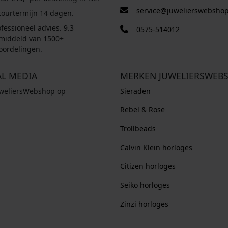
.
.
service@juwelierswebshop
tourtermijn 14 dagen.
fessioneel advies. 9.3
0575-514012
middeld van 1500+
oordelingen.
AL MEDIA
MERKEN JUWELIERSWEB
uweliersWebshop op
Sieraden
Rebel & Rose
Trollbeads
Calvin Klein horloges
Citizen horloges
Seiko horloges
Zinzi horloges