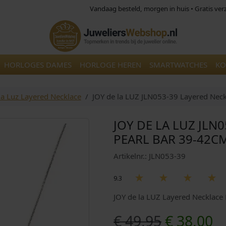
Vandaag besteld, morgen in huis • Gratis ve
HORLOGES DAMES
HORLOGE HEREN
SMARTWATCHES
KO
la Luz Layered Necklace
JOY de la LUZ JLN053-39 Layered Neck
JOY DE LA LUZ JLN
PEARL BAR 39-42C
Artikelnr.: JLN053-39
9.3
JOY de la LUZ Layered Necklace 
O
H
€
49,95
€
38,00