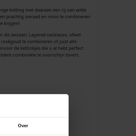
ange ketting met daaraan een rij van witte
t een prachtig sieraad en mooi te combineren
e krijgen!
or dit seizoen: Layered necklaces, ofwel
n roségoud te combineren of juist alle
ervoor de kettinkjes die u al hebt perfect
andere combinatie te voorschijn tovert.
Over