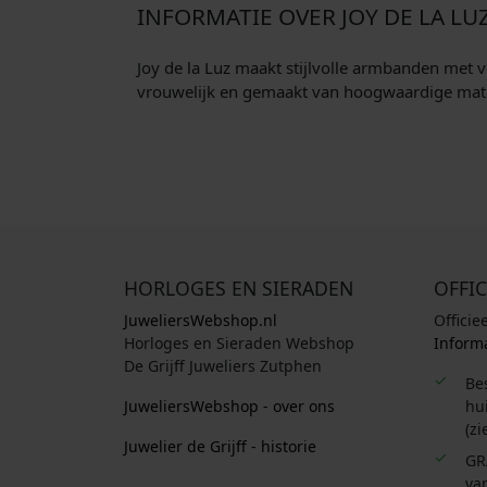
INFORMATIE OVER JOY DE LA LU
k
s
e
:
Joy de la Luz maakt stijlvolle armbanden met v
p
€
vrouwelijk en gemaakt van hoogwaardige materi
r
i
3
j
8
s
,
w
0
a
0
s
.
:
HORLOGES EN SIERADEN
OFFIC
€
JuweliersWebshop.nl
Officie
Horloges en Sieraden Webshop
Informa
5
De Grijff Juweliers Zutphen
4
Be
JuweliersWebshop - over ons
hui
,
(zi
9
Juwelier de Grijff - historie
5
GR
van