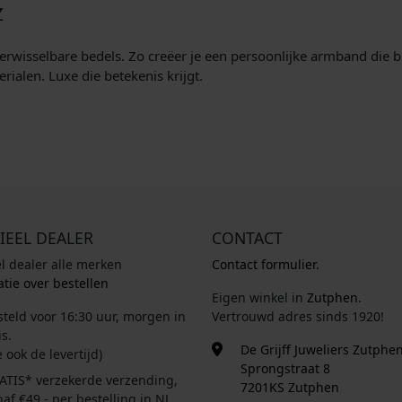
Z
k
s
k
s
e
:
e
:
erwisselbare bedels. Zo creëer je een persoonlijke armband die bi
p
€
p
€
alen. Luxe die betekenis krijgt.
r
r
i
3
i
3
j
8
j
8
s
,
s
,
w
0
w
0
a
0
a
0
s
.
s
.
:
:
IEEL DEALER
CONTACT
€
€
el dealer alle merken
Contact formulier.
tie over bestellen
3
4
Eigen winkel in
Zutphen
.
9
9
steld voor 16:30 uur, morgen in
Vertrouwd adres sinds 1920!
s.
,
,
De Grijff Juweliers Zutphe
e ook de levertijd)
9
9
Sprongstraat 8
ATIS* verzekerde verzending,
5
5
7201KS Zutphen
af €49,- per bestelling in NL.