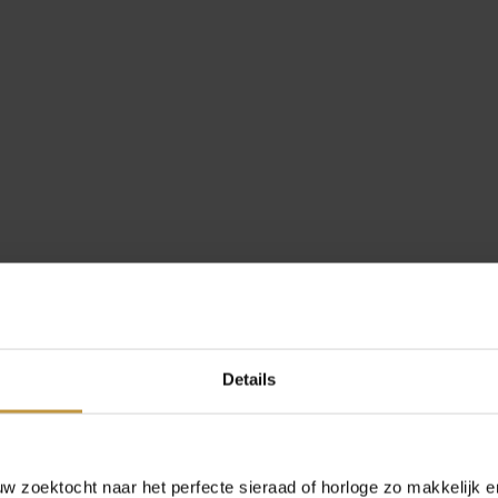
Details
ND 16,5 C…
 zoektocht naar het perfecte sieraad of horloge zo makkelijk e