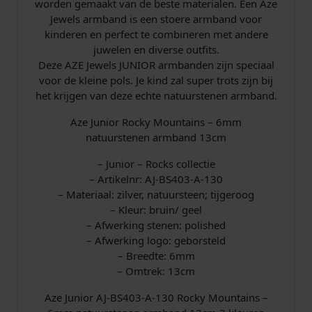
worden gemaakt van de beste materialen. Een Aze
J
Jewels armband is een stoere armband voor
-
kinderen en perfect te combineren met andere
B
juwelen en diverse outfits.
S
Deze AZE Jewels JUNIOR armbanden zijn speciaal
4
voor de kleine pols. Je kind zal super trots zijn bij
0
het krijgen van deze echte natuurstenen armband.
3
-
Aze Junior Rocky Mountains – 6mm
A
natuurstenen armband 13cm
-
1
– Junior – Rocks collectie
3
– Artikelnr: AJ-BS403-A-130
0
– Materiaal: zilver, natuursteen; tijgeroog
a
– Kleur: bruin/ geel
a
– Afwerking stenen: polished
n
– Afwerking logo: geborsteld
t
– Breedte: 6mm
a
– Omtrek: 13cm
l
Aze Junior AJ-BS403-A-130​ Rocky Mountains –