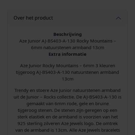
a
i
Over het product
n
s
-
Beschrijving
6
Aze Junior AJ-BS403-A-130 Rocky Mountains –
m
6mm natuurstenen armband 13cm
m
Extra informatie
A
Aze Junior Rocky Mountains – 6mm 3 kleuren
r
tijgeroog AJ-BS403-A-130​ natuurstenen armband
m
13cm
b
a
Trendy en stoere Aze Junior natuurstenen armband
n
uit de Junior – Rocks collectie. De AJ-BS403-A-130 is
d
gemaakt van 6mm rode, gele en bruine
1
tijgeroog stenen. De stenen zijn geregen op een
3
sterk elastiek en de armband is voorzien van het
c
925 sterling zilveren Aze Jewels logo. De omtrek
m
van de armband is 13cm. Alle Aze Jewels bracelets
A