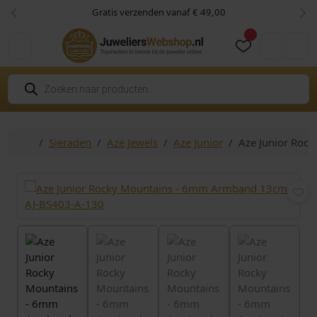
Skip to content
Skip to footer
Gratis verzenden vanaf € 49,00
Vorige
Vol
Cart
Account
P
r
o
d
u
c
Home
Sieraden
Aze Jewels
Aze Junior
Aze Junior Roc
t
e
n
z
o
e
k
e
n