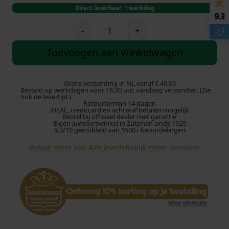
Direct leverbaar, 1 werkdag
9.3
A
-
+
z
e
Toevoegen aan winkelwagen
J
u
n
Gratis verzending in NL vanaf € 49,00
Besteld op werkdagen voor 16:30 uur, vandaag verzonden. (Zie
i
ook de levertijd.)
Retourtermijn 14 dagen
o
iDEAL, creditcard en achteraf betalen mogelijk
r
Bestel bij officieel dealer met garantie
Eigen juwelierswinkel in Zutphen sinds 1920
R
9.3/10 gemiddeld van 1500+ beoordelingen
o
Bekijk meer van Aze Jewels
Bekijk meer sieraden
c
k
y
M
o
u
n
t