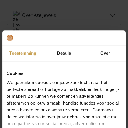
Over Aze Jewels
Toestemming
Details
Over
MEER VAN AZE JEWELS
€
39,90
€
39,90
AZE JEWELS FIGARO
AZE JEWELS FIGARO
Cookies
EIGHT – DORE
EIGHT – INOX
We gebruiken cookies om jouw zoektocht naar het
ARMBAND 21CM AZ-
ARMBAND 19,5CM AZ-
BM011-C-…
BM011-…
perfecte sieraad of horloge zo makkelijk en leuk mogelijk
te maken! Zo kunnen we content en advertenties
Direct leverbaar, 1
Direct leverbaar, 1
werkdag
werkdag
afstemmen op jouw smaak, handige functies voor social
media bieden en onze website verbeteren. Daarnaast
delen we informatie over jouw gebruik van onze site met
onze partners voor social media, advertenties en