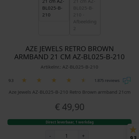
AZE JEWELS RETRO BROWN
ARMBAND 21 CM AZ-BL025-B-210
Artikelnr.: AZ-BL025-B-210
9.3
1.875 reviews
Aze Jewels AZ-BL025-B-210 Retro Brown armband 21cm
€
49,90
Direct leverbaar, 1 werkdag
A
-
+
9.3