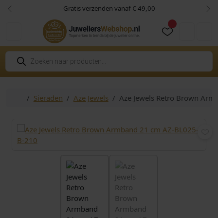
Skip to content
Skip to footer
Gratis verzenden vanaf € 49,00
Vorige
Vol
Cart
Account
P
r
o
d
u
c
Home
Sieraden
Aze Jewels
Aze Jewels Retro Brown Ar
t
e
n
z
o
e
k
e
n