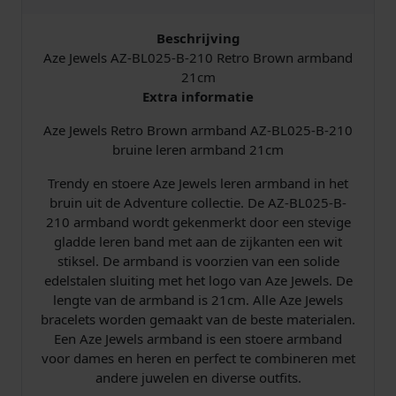
b
a
Beschrijving
n
Aze Jewels AZ-BL025-B-210 Retro Brown armband
d
21cm
2
Extra informatie
1
Aze Jewels Retro Brown armband AZ-BL025-B-210
c
bruine leren armband 21cm
m
A
Trendy en stoere Aze Jewels leren armband in het
Z
bruin uit de Adventure collectie. De AZ-BL025-B-
-
210 armband wordt gekenmerkt door een stevige
B
gladde leren band met aan de zijkanten een wit
L
stiksel. De armband is voorzien van een solide
0
edelstalen sluiting met het logo van Aze Jewels. De
2
lengte van de armband is 21cm. Alle Aze Jewels
5
bracelets worden gemaakt van de beste materialen.
-
Een Aze Jewels armband is een stoere armband
B
voor dames en heren en perfect te combineren met
-
andere juwelen en diverse outfits.
2