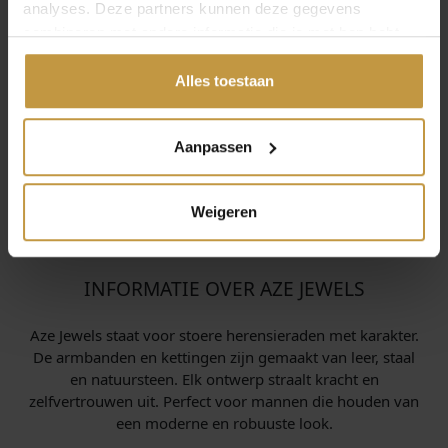
analyses. Deze partners kunnen deze gegevens
combineren met andere informatie die je met hen hebt
gedeeld of die ze hebben verzameld via jouw gebruik van
hun diensten.
Alles toestaan
Aanpassen
Weigeren
INFORMATIE OVER AZE JEWELS
Aze Jewels staat voor stoere heren­sieraden met karakter.
De armbanden en kettingen zijn gemaakt van leer, staal
en natuursteen. Elk ontwerp straalt kracht en
zelfvertrouwen uit. Perfect voor mannen die houden van
een moderne en robuuste look.