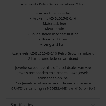
1
Aze Jewels Retro Brown armband 21cm
0
a
– Adventure collectie
a
– Artikelnr: AZ-BL025-B-210
n
– Materiaal: leer
t
– Kleur: bruin
a
– Solide stalen magneetsluiting
l
– Breedte: 12mm
– Lengte: 21cm
Aze Jewels AZ-BL025-B-210 Retro Brown armband
21cm bruine lederen armband
Juwelierswebshop.nl is officieel dealer van Aze
Jewels armbanden en sieraden – Aze Jewels
armbanden online.
Aze Jewels armbanden voor dames en heren –
GRATIS verzending in NEDERLAND vanaf Euro 49,- !
Specificaties