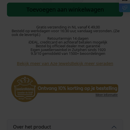
z
e
Toevoegen aan winkelwagen
J
e
w
Gratis verzending in NL vanaf € 49,00
Besteld op werkdagen voor 16:30 uur, vandaag verzonden. (Zie
e
ook de levertijd.)
Retourtermijn 14 dagen
l
iDEAL, creditcard en achteraf betalen mogelijk
s
Bestel bij officieel dealer met garantie
Eigen juwelierswinkel in Zutphen sinds 1920
R
9.3/10 gemiddeld van 1500+ beoordelingen
e
Bekijk meer van Aze Jewels
Bekijk meer sieraden
t
r
o
B
r
o
w
n
A
r
Over het product
m