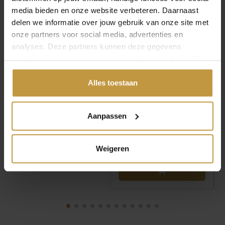
media bieden en onze website verbeteren. Daarnaast
delen we informatie over jouw gebruik van onze site met
onze partners voor social media, advertenties en
analyses. Deze partners kunnen deze gegevens
combineren met andere informatie die je met hen hebt
gedeeld of die ze hebben verzameld via jouw gebruik van
€
69,95
€
99,95
hun diensten.
Alles toestaan
ZINZI COLLIER ZIC2863
ZINZI COLLIER
PAREL ZIRKONIA
ZIC2842G ZILVER
Aanpassen
ZILVER
RONDE VENETIAANSE
SCHAKEL…
Levertijd: 2-3 werkdagen
Direct leverbaar, 1
Weigeren
werkdag