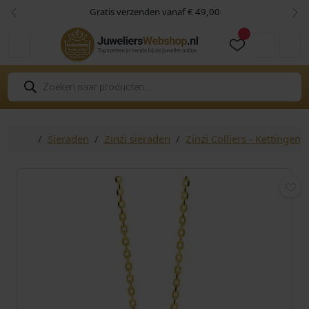
Skip to content
Skip to footer
Gratis verzenden vanaf € 49,00
Vorige
Vol
Cart
Account
P
r
o
d
u
c
Home
Sieraden
Zinzi sieraden
Zinzi Colliers - Kettingen
t
e
n
z
o
e
k
e
n