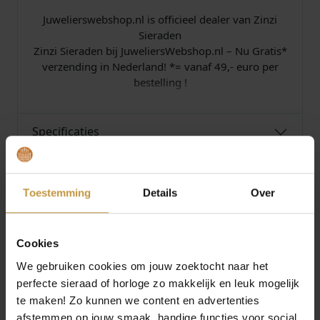
n
Juwelierswebshop.nl is officieel dealer van Zinzi
t
Sieraden
a
Zinzi Sieraden bij JuweliersWebshop.nl – Nu Gratis*
l
verzending in Nederland! *= vanaf 49,- euro per
bestelling !
Specificaties
Over Zinzi Sieraden
Toestemming
Details
Over
Cookies
We gebruiken cookies om jouw zoektocht naar het
MEER VAN ZINZI SIERADEN
perfecte sieraad of horloge zo makkelijk en leuk mogelijk
te maken! Zo kunnen we content en advertenties
afstemmen op jouw smaak, handige functies voor social