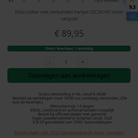
9.3
1.875 reviews
9.3
Zinzi collier met verbonden hartjes ZIC2874Y zilver
verguld
€
89,95
Direct leverbaar, 1 werkdag
Z
-
+
i
n
Toevoegen aan winkelwagen
z
i
C
Gratis verzending in NL vanaf € 49,00
Besteld op werkdagen voor 16:30 uur, vandaag verzonden. (Zie
o
ook de levertijd.)
Retourtermijn 14 dagen
l
iDEAL, creditcard en achteraf betalen mogelijk
l
Bestel bij officieel dealer met garantie
Eigen juwelierswinkel in Zutphen sinds 1920
i
9.3/10 gemiddeld van 1500+ beoordelingen
e
Bekijk meer van Zinzi Sieraden
Bekijk meer sieraden
r