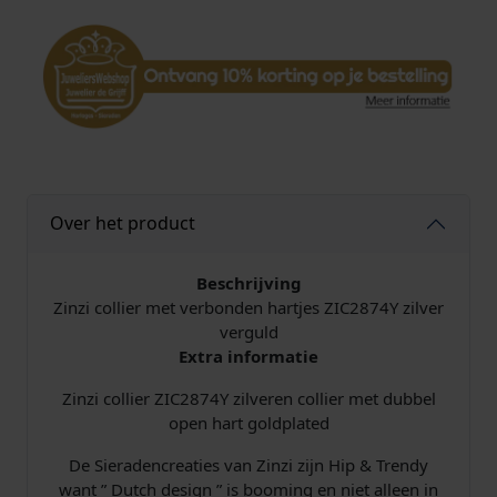
V
e
r
g
u
l
d
Z
I
Over het product
C
2
8
Beschrijving
7
Zinzi collier met verbonden hartjes ZIC2874Y zilver
4
verguld
Y
Extra informatie
v
Zinzi collier ZIC2874Y zilveren collier met dubbel
e
open hart goldplated
r
b
De Sieradencreaties van Zinzi zijn Hip & Trendy
o
want ” Dutch design ” is booming en niet alleen in