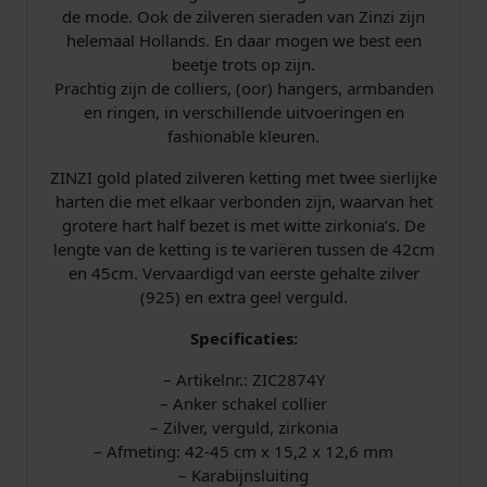
n
de mode. Ook de zilveren sieraden van Zinzi zijn
d
helemaal Hollands. En daar mogen we best een
e
beetje trots op zijn.
n
Prachtig zijn de colliers, (oor) hangers, armbanden
h
en ringen, in verschillende uitvoeringen en
a
fashionable kleuren.
r
t
ZINZI gold plated zilveren ketting met twee sierlijke
j
harten die met elkaar verbonden zijn, waarvan het
e
grotere hart half bezet is met witte zirkonia’s. De
s
lengte van de ketting is te variëren tussen de 42cm
z
en 45cm. Vervaardigd van eerste gehalte zilver
i
(925) en extra geel verguld.
r
k
Specificaties:
o
– Artikelnr.: ZIC2874Y
n
– Anker schakel collier
i
– Zilver, verguld, zirkonia
a
– Afmeting: 42-45 cm x 15,2 x 12,6 mm
a
– Karabijnsluiting
a