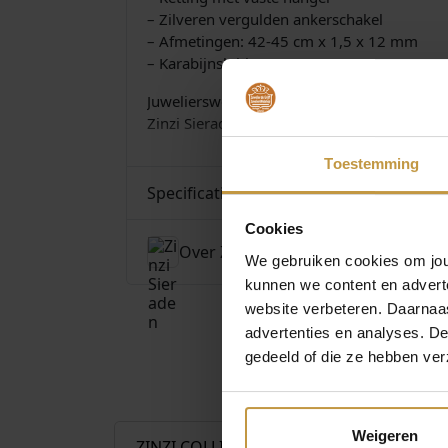
– Zilveren vergulden ankerschakel
– Afmetingen: 42-45 cm x 1,5 x 12 mm
– Karabijnsluiting
Juwelierswebshop.nl is officieel dealer van 
Zinzi Sieraden bij JuweliersWebshop.nl – Nu
Toestemming
Specificaties
Cookies
Over Zinzi Sieraden
We gebruiken cookies om jouw
kunnen we content en advert
website verbeteren. Daarnaas
advertenties en analyses. D
gedeeld of die ze hebben ver
€
89,95
Weigeren
ZINZI COLLIER ZIC2820
ZINZI COLLI