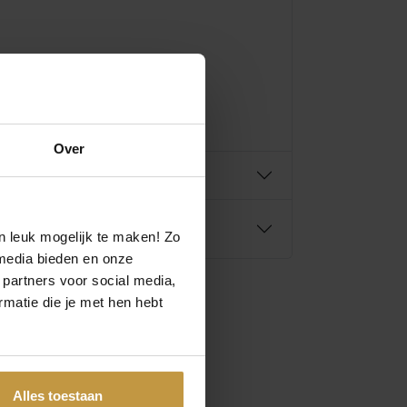
g !
Over
n leuk mogelijk te maken! Zo
media bieden en onze
 partners voor social media,
matie die je met hen hebt
O
H
€
119,95
o
u
Alles toestaan
r
i
IER