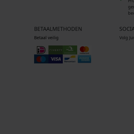
Pro
ge
be
BETAALMETHODEN
SOCI
Betaal veilig
Volg J