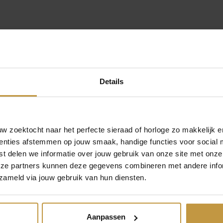
g
e
r
Z
Zinzi Sieraden
i
 Gratis* verzending in Nederland! *= vanaf 49,- euro per bestellin
r
k
Details
o
n
i
a
a
 zoektocht naar het perfecte sieraad of horloge zo makkelijk e
a
enties afstemmen op jouw smaak, handige functies voor social 
n
t delen we informatie over jouw gebruik van onze site met onze
t
eze partners kunnen deze gegevens combineren met andere infor
a
zameld via jouw gebruik van hun diensten.
l
MEER VAN ZINZI SIERADEN
€
79,95
€
139,95
€
139,95
Aanpassen
ER ZIC2817
ZINZI COLLIER ZIC2806
ZINZI COLL
Aanbieding!