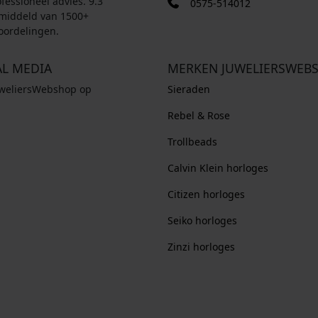
fessioneel advies. 9.3
0575-514012
middeld van 1500+
oordelingen.
AL MEDIA
MERKEN JUWELIERSWEB
uweliersWebshop op
Sieraden
Rebel & Rose
Trollbeads
Calvin Klein horloges
Citizen horloges
Seiko horloges
Zinzi horloges