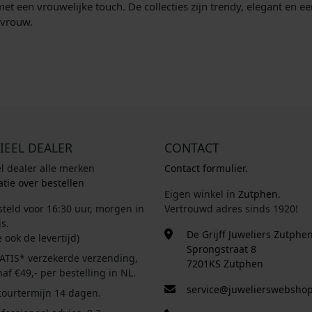
en met een vrouwelijke touch. De collecties zijn trendy, elegant e
 vrouw.
IEEL DEALER
CONTACT
el dealer alle merken
Contact formulier.
tie over bestellen
Eigen winkel in
Zutphen
.
steld voor 16:30 uur, morgen in
Vertrouwd adres sinds 1920!
s.
De Grijff Juweliers Zutphe
e ook de levertijd)
Sprongstraat 8
ATIS* verzekerde verzending,
7201KS Zutphen
af €49,- per bestelling in NL.
service@juwelierswebshop
tourtermijn 14 dagen.