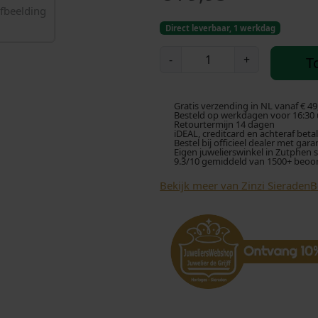
Direct leverbaar, 1 werkdag
Z
-
+
T
i
n
z
Gratis verzending in NL vanaf € 49
i
Besteld op werkdagen voor 16:30 u
Retourtermijn 14 dagen
C
iDEAL, creditcard en achteraf beta
Bestel bij officieel dealer met gara
o
Eigen juwelierswinkel in Zutphen 
9.3/10 gemiddeld van 1500+ beoo
l
l
Bekijk meer van Zinzi Sieraden
B
i
e
r
Z
I
C
2
8