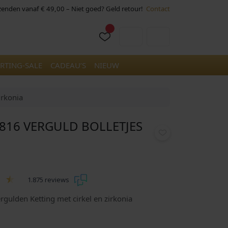
rzenden vanaf € 49,00 – Niet goed? Geld retour!
Contact
Cart
Account
RTING-SALE
CADEAU’S
NIEUW
irkonia
2816 VERGULD BOLLETJES
1.875 reviews
ergulden Ketting met cirkel en zirkonia