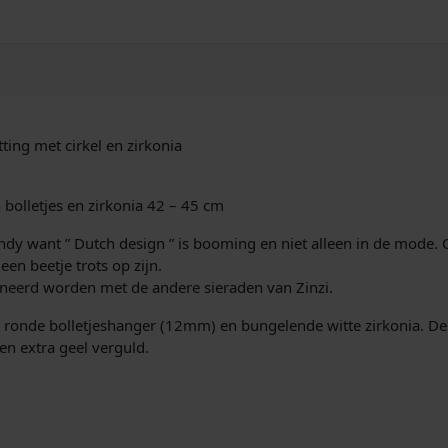
1
6
V
e
r
g
u
ting met cirkel en zirkonia
l
d
B
 bolletjes en zirkonia 42 – 45 cm
o
l
endy want ” Dutch design ” is booming en niet alleen in de mode. O
l
en beetje trots op zijn.
e
neerd worden met de andere sieraden van Zinzi.
t
 ronde bolletjeshanger (12mm) en bungelende witte zirkonia. De 
j
en extra geel verguld.
e
s
H
a
n