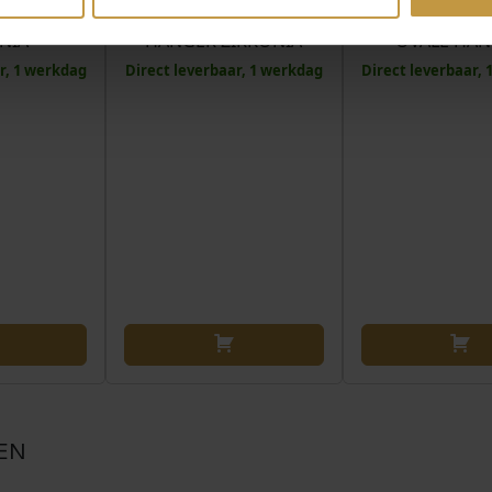
SHANGER
ZILVER MODERNE
ZIC2787G VE
NIA
HANGER ZIRKONIA
OVALE HA
r, 1 werkdag
Direct leverbaar, 1 werkdag
Direct leverbaar,
DEN