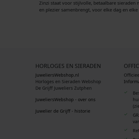
Zinzi staat voor stijlvolle, betaalbare sierad
en plezier samenbrengt, voor elke dag en elke
HORLOGES EN SIERADEN
OFFIC
JuweliersWebshop.nl
Officie
Horloges en Sieraden Webshop
Informa
De Grijff Juweliers Zutphen
Be
JuweliersWebshop - over ons
hui
(zi
Juwelier de Grijff - historie
GR
van
Re