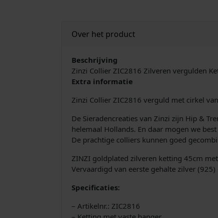
Over het product
Beschrijving
Zinzi Collier ZIC2816 Zilveren vergulden Ket
Extra informatie
Zinzi Collier ZIC2816 verguld met cirkel van
De Sieradencreaties van Zinzi zijn Hip & Tr
helemaal Hollands. En daar mogen we best e
De prachtige colliers kunnen goed gecombi
ZINZI goldplated zilveren ketting 45cm met
Vervaardigd van eerste gehalte zilver (925) 
Specificaties:
– Artikelnr.: ZIC2816
– Ketting met vaste hanger