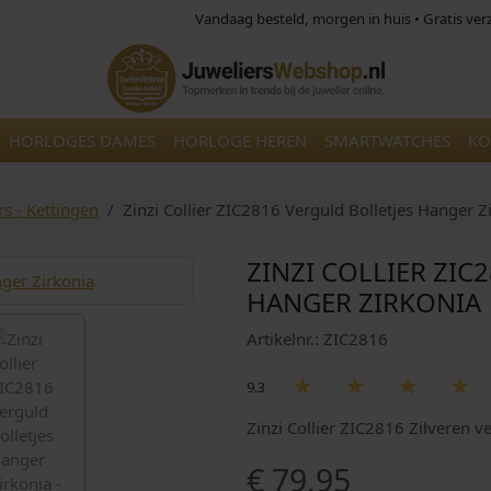
Vandaag besteld, morgen in huis • Gratis ve
HORLOGES DAMES
HORLOGE HEREN
SMARTWATCHES
KO
rs - Kettingen
Zinzi Collier ZIC2816 Verguld Bolletjes Hanger Z
ZINZI COLLIER ZIC
HANGER ZIRKONIA
Artikelnr.: ZIC2816
9.3
Zinzi Collier ZIC2816 Zilveren v
€
79,95