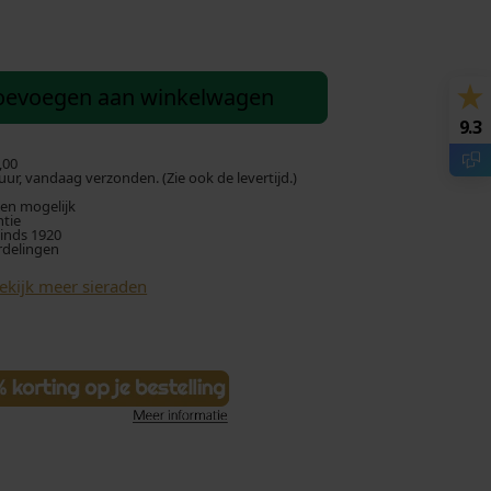
oevoegen aan winkelwagen
9.3
,00
ur, vandaag verzonden. (Zie ook de levertijd.)
len mogelijk
ntie
sinds 1920
rdelingen
ekijk meer sieraden