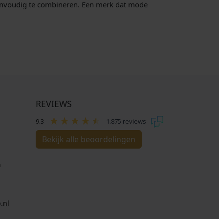
a
9
n eenvoudig te combineren. Een merk dat mode
s
5
:
.
€
1
3
9
,
REVIEWS
9
5
9.3
1.875 reviews
.
Bekijk alle beoordelingen
n
.nl