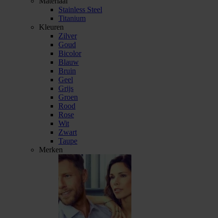
Materiaal
Stainless Steel
Titanium
Kleuren
Zilver
Goud
Bicolor
Blauw
Bruin
Geel
Grijs
Groen
Rood
Rose
Wit
Zwart
Taupe
Merken