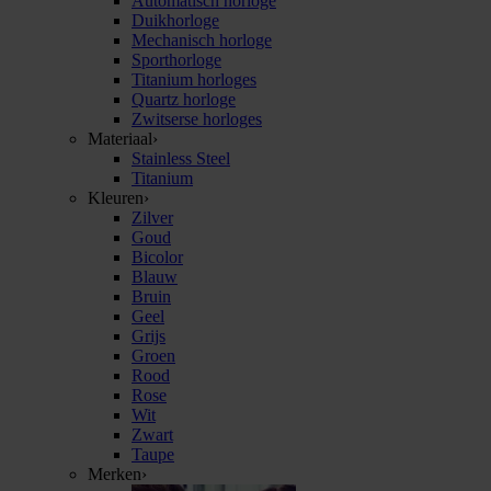
Automatisch horloge
Duikhorloge
Mechanisch horloge
Sporthorloge
Titanium horloges
Quartz horloge
Zwitserse horloges
Materiaal
›
Stainless Steel
Titanium
Kleuren
›
Zilver
Goud
Bicolor
Blauw
Bruin
Geel
Grijs
Groen
Rood
Rose
Wit
Zwart
Taupe
Merken
›