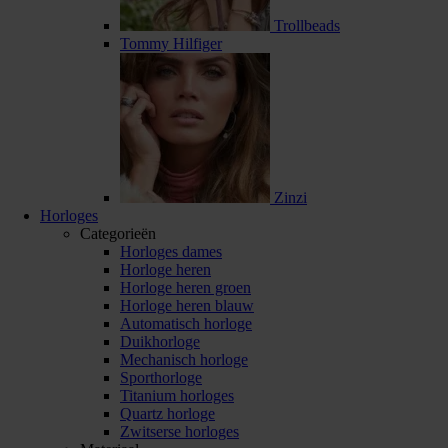
Trollbeads
Tommy Hilfiger
Zinzi
Horloges
Categorieën
Horloges dames
Horloge heren
Horloge heren groen
Horloge heren blauw
Automatisch horloge
Duikhorloge
Mechanisch horloge
Sporthorloge
Titanium horloges
Quartz horloge
Zwitserse horloges