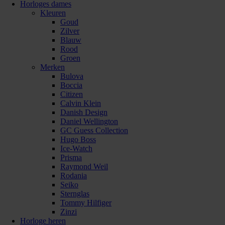
Horloges dames
Kleuren
Goud
Zilver
Blauw
Rood
Groen
Merken
Bulova
Boccia
Citizen
Calvin Klein
Danish Design
Daniel Wellington
GC Guess Collection
Hugo Boss
Ice-Watch
Prisma
Raymond Weil
Rodania
Seiko
Sternglas
Tommy Hilfiger
Zinzi
Horloge heren