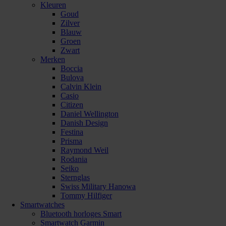
Kleuren
Goud
Zilver
Blauw
Groen
Zwart
Merken
Boccia
Bulova
Calvin Klein
Casio
Citizen
Daniel Wellington
Danish Design
Festina
Prisma
Raymond Weil
Rodania
Seiko
Sternglas
Swiss Military Hanowa
Tommy Hilfiger
Smartwatches
Bluetooth horloges Smart
Smartwatch Garmin