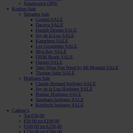
Smartwatch OPS!
Korting-Sale
Sieraden Sale
Gemini SALE
Dacaya SALE
Danish Design SALE
Joy de la Luz SALE
Kameleon SALE
Les Georgettes SALE
Mya Bay SALE
OHM Beads SALE
Quoins SALE
Take What You Need by Mi Moneda SALE
Thomas Sabo SALE
Horloges Sale
Claude Bernard horloges SALE
Joy de la Luz Horloges SALE
Pontiac Horloges SALE
Junghans horloges SALE
Kerbholz horloges SALE
Cadeau’s
Tot €50,00
€50,00 tot €100,00
€100,00 tot €250,00
€250,00 tot €500,00