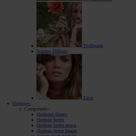
Trollbeads
Tommy Hilfiger
Zinzi
Horloges
›
Categorieën
›
Horloges dames
Horloge heren
Horloge heren groen
Horloge heren blauw