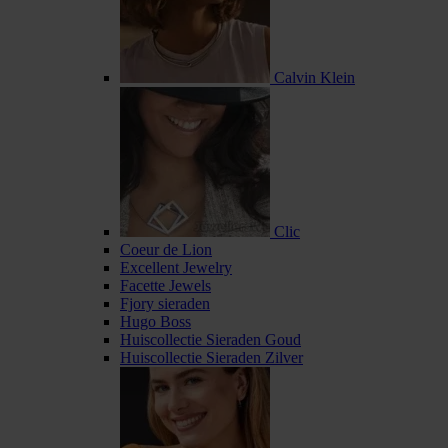
Calvin Klein
Clic
Coeur de Lion
Excellent Jewelry
Facette Jewels
Fjory sieraden
Hugo Boss
Huiscollectie Sieraden Goud
Huiscollectie Sieraden Zilver