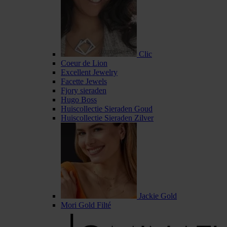
Clic
Coeur de Lion
Excellent Jewelry
Facette Jewels
Fjory sieraden
Hugo Boss
Huiscollectie Sieraden Goud
Huiscollectie Sieraden Zilver
Jackie Gold
Mori Gold Filté