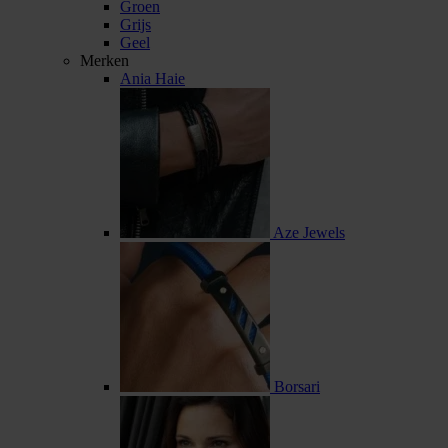
Groen
Grijs
Geel
Merken
Ania Haie
Aze Jewels
Borsari