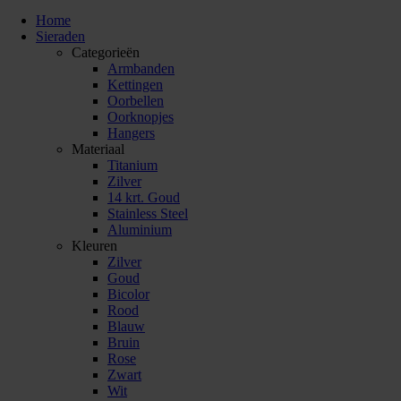
Home
Sieraden
Categorieën
Armbanden
Kettingen
Oorbellen
Oorknopjes
Hangers
Materiaal
Titanium
Zilver
14 krt. Goud
Stainless Steel
Aluminium
Kleuren
Zilver
Goud
Bicolor
Rood
Blauw
Bruin
Rose
Zwart
Wit