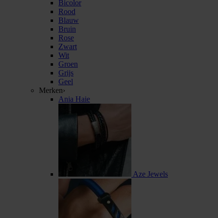
Bicolor
Rood
Blauw
Bruin
Rose
Zwart
Wit
Groen
Grijs
Geel
Merken
›
Ania Haie
Aze Jewels