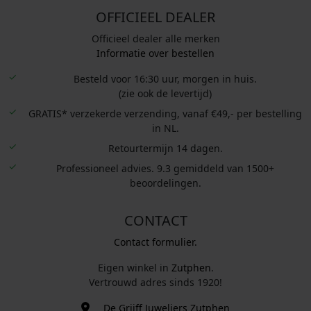
:
.
:
.
OFFICIEEL DEALER
0
€
€
.
Officieel dealer alle merken
Informatie over bestellen
1
1
.
.
Besteld voor 16:30 uur, morgen in huis.
2
0
(zie ook de levertijd)
4
9
GRATIS* verzekerde verzending, vanaf €49,- per bestelling
9
9
in NL.
,
,
Retourtermijn 14 dagen.
0
0
Professioneel advies. 9.3 gemiddeld van 1500+
0
0
beoordelingen.
.
.
CONTACT
Contact formulier.
Eigen winkel in
Zutphen
.
Vertrouwd adres sinds 1920!
De Grijff Juweliers Zutphen