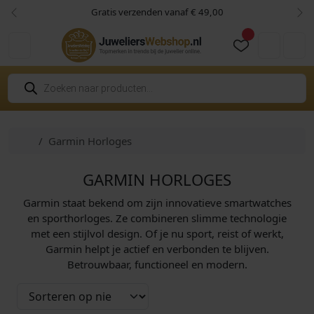
Skip to content
Skip to footer
Gratis verzenden vanaf € 49,00
Vorige
Vol
Cart
Account
P
r
o
d
u
c
Home
Garmin Horloges
t
e
n
z
GARMIN HORLOGES
o
e
Garmin staat bekend om zijn innovatieve smartwatches
k
e
en sporthorloges. Ze combineren slimme technologie
n
met een stijlvol design. Of je nu sport, reist of werkt,
Garmin helpt je actief en verbonden te blijven.
Betrouwbaar, functioneel en modern.