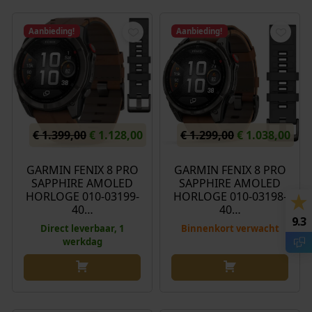
Aanbieding!
Aanbieding!
O
H
O
H
€
1.399,00
€
1.128,00
€
1.299,00
€
1.038,00
o
u
o
u
r
i
r
i
GARMIN FENIX 8 PRO
GARMIN FENIX 8 PRO
SAPPHIRE AMOLED
SAPPHIRE AMOLED
s
d
s
d
HORLOGE 010-03199-
HORLOGE 010-03198-
p
i
p
i
40…
40…
r
g
r
g
9.3
Direct leverbaar, 1
Binnenkort verwacht
o
e
o
e
werkdag
n
p
n
p
k
r
k
r
e
i
e
i
l
j
l
j