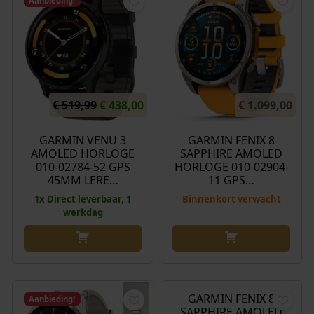
Aanbieding!
j
i
9
9
k
s
,
,
e
:
0
0
p
€
0
0
r
.
.
i
5
O
H
€
519,99
€
438,00
€
1.099,00
j
3
o
u
s
8
r
i
GARMIN VENU 3
GARMIN FENIX 8
w
,
AMOLED HORLOGE
SAPPHIRE AMOLED
s
d
a
0
010-02784-52 GPS
HORLOGE 010-02904-
p
i
s
0
45MM LERE…
11 GPS…
r
g
:
.
1x Direct leverbaar, 1
Binnenkort verwacht
o
e
€
werkdag
n
p
k
r
5
e
i
9
€
1.099,00
l
j
9
i
s
,
GARMIN FENIX 8
Aanbieding!
j
i
9
SAPPHIRE AMOLED