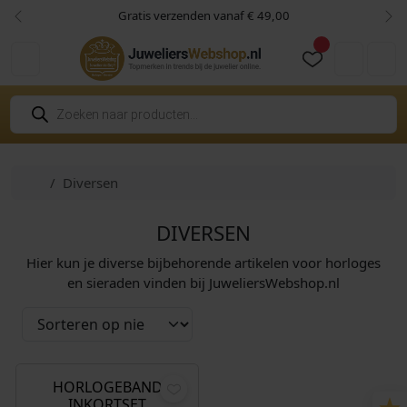
Skip to content
Skip to footer
Gratis verzenden vanaf € 49,00
Vorige
Vol
Cart
Account
P
r
o
d
u
c
Home
Diversen
t
e
n
z
DIVERSEN
o
e
Hier kun je diverse bijbehorende artikelen voor horloges
k
e
en sieraden vinden bij JuweliersWebshop.nl
n
€
7,95
HORLOGEBAND
INKORTSET