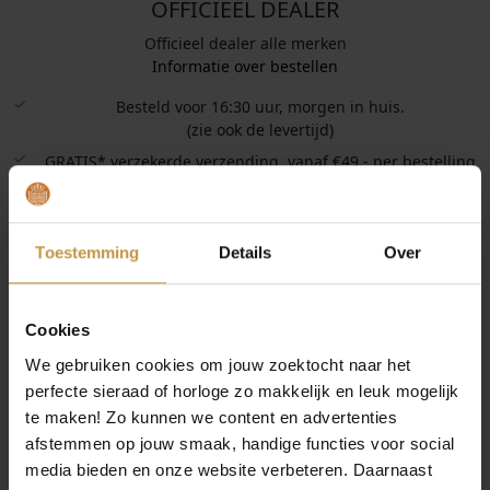
OFFICIEEL DEALER
Officieel dealer alle merken
Informatie over bestellen
Besteld voor 16:30 uur, morgen in huis.
(zie ook de levertijd)
GRATIS* verzekerde verzending, vanaf €49,- per bestelling
in NL.
Retourtermijn 14 dagen.
Professioneel advies. 9.3 gemiddeld van 1500+
Toestemming
Details
Over
beoordelingen.
CONTACT
Cookies
Contact formulier.
We gebruiken cookies om jouw zoektocht naar het
perfecte sieraad of horloge zo makkelijk en leuk mogelijk
Eigen winkel in
Zutphen
.
te maken! Zo kunnen we content en advertenties
Vertrouwd adres sinds 1920!
afstemmen op jouw smaak, handige functies voor social
De Grijff Juweliers Zutphen
media bieden en onze website verbeteren. Daarnaast