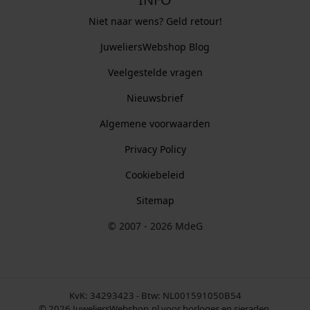
Niet naar wens? Geld retour!
JuweliersWebshop Blog
Veelgestelde vragen
Nieuwsbrief
Algemene voorwaarden
Privacy Policy
Cookiebeleid
Sitemap
© 2007 - 2026 MdeG
KvK: 34293423 - Btw: NL001591050B54
© 2026 JuweliersWebshop.nl voor horloges en sieraden.