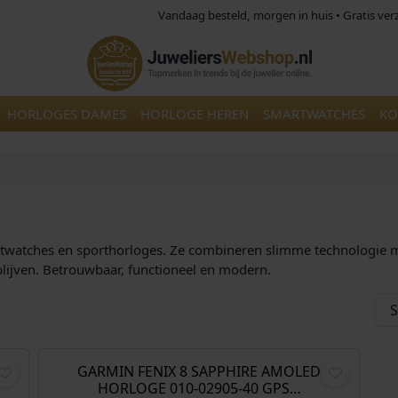
Vandaag besteld, morgen in huis • Gratis ve
HORLOGES DAMES
HORLOGE HEREN
SMARTWATCHES
KO
watches en sporthorloges. Ze combineren slimme technologie met e
blijven. Betrouwbaar, functioneel en modern.
O
H
€
1.199,00
€
998,00
o
u
r
i
GARMIN FENIX 8 SAPPHIRE AMOLED
Aanbieding!
HORLOGE 010-02905-40 GPS…
s
d