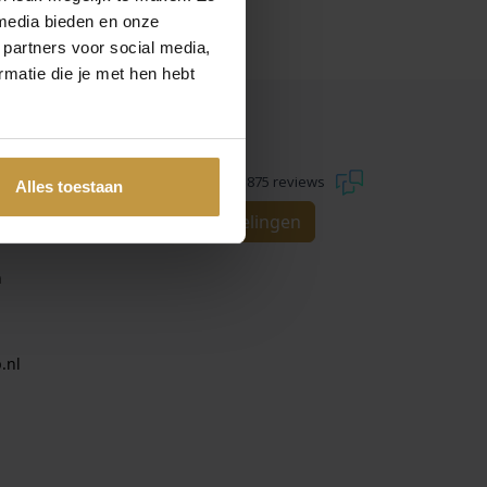
media bieden en onze
 partners voor social media,
matie die je met hen hebt
REVIEWS
9.3
1.875 reviews
Alles toestaan
Bekijk alle beoordelingen
n
.nl