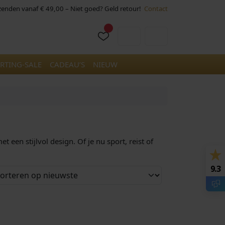
rzenden vanaf € 49,00 – Niet goed? Geld retour!
Contact
Cart
Account
RTING-SALE
CADEAU’S
NIEUW
en stijlvol design. Of je nu sport, reist of
9.3