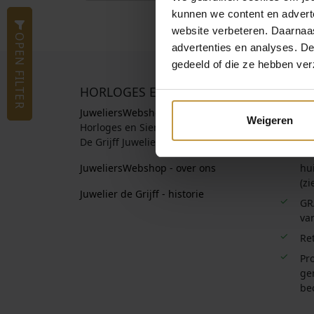
kunnen we content en advert
website verbeteren. Daarnaas
OPEN FILTER
advertenties en analyses. D
gedeeld of die ze hebben ver
HORLOGES EN SIERADEN
OFFIC
JuweliersWebshop.nl
Officie
Weigeren
Horloges en Sieraden Webshop
Informa
De Grijff Juweliers Zutphen
Be
JuweliersWebshop - over ons
hui
(zi
Juwelier de Grijff - historie
GR
van
Re
Pro
ge
be