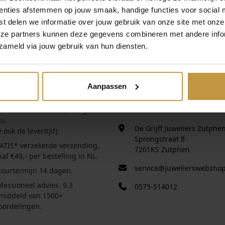
enties afstemmen op jouw smaak, handige functies voor social 
:
.
t delen we informatie over jouw gebruik van onze site met onze
€
eze partners kunnen deze gegevens combineren met andere infor
zameld via jouw gebruik van hun diensten.
1
.
IEEL DEALER
CONTACT
1
el dealer alle merken
Contact formulier.
9
Aanpassen
tie over bestellen
9
Eigen winkel in
Zutphen
.
,
steld voor 16:30 uur, morgen in
Vertrouwd adres sinds 1920!
0
s.
De Grijff Juweliers Zutphe
e ook de levertijd)
0
Sprongstraat 8
.
ATIS* verzekerde verzending,
7201KS Zutphen
af €49,- per bestelling in NL.
service@juwelierswebshop
tourtermijn 14 dagen.
fessioneel advies. 9.3
0575-514012
middeld van 1500+
oordelingen.