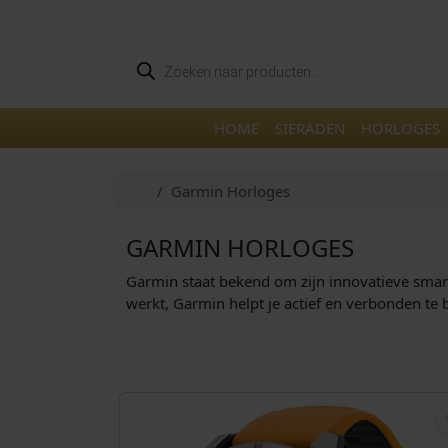
Skip to content
Skip to footer
P
r
o
d
u
HOME
SIERADEN
HORLOGES
c
t
e
n
Home
Garmin Horloges
z
o
e
k
GARMIN HORLOGES
e
n
Garmin staat bekend om zijn innovatieve smart
werkt, Garmin helpt je actief en verbonden te 