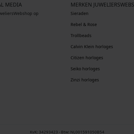
AL MEDIA
MERKEN JUWELIERSWEB
uweliersWebshop op
Sieraden
Rebel & Rose
Trollbeads
Calvin Klein horloges
Citizen horloges
Seiko horloges
Zinzi horloges
KvK: 34293423 - Btw: NL001591050B54