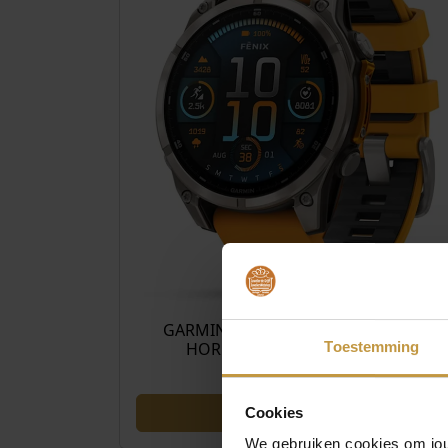
€
999
GARMIN FENIX 8 SAPPHIRE AMOLED
HORLOGE 010-02904-11 GPS…
Toestemming
Levertijd: 6-10 dagen
Cookies
We gebruiken cookies om jouw