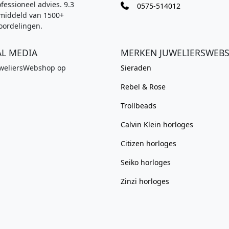
fessioneel advies. 9.3
0575-514012
.
:
.
middeld van 1500+
€
oordelingen.
9
AL MEDIA
MERKEN JUWELIERSWEB
9
uweliersWebshop op
Sieraden
9
,
Rebel & Rose
0
Trollbeads
0
.
Calvin Klein horloges
Citizen horloges
Seiko horloges
Zinzi horloges