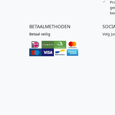
Pro
:
ge
€
be
5
BETAALMETHODEN
SOCI
4
Betaal veilig
Volg J
9
,
9
9
.