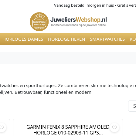
Vandaag besteld, morgen in huis • Gratis ve
HORLOGES DAMES
HORLOGE HEREN
SMARTWATCHES
KO
watches en sporthorloges. Ze combineren slimme technologie met e
blijven. Betrouwbaar, functioneel en modern.
H
O
H
,00
€
999,00
€
895,00
u
o
u
i
r
i
GARMIN FENIX 8 SAPPHIRE AMOLED
Aanbieding!
HORLOGE 010-02903-11 GPS…
d
s
d