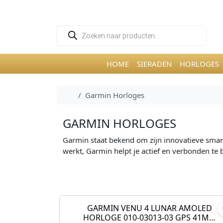
Skip to content
Skip to footer
P
r
o
d
u
HOME
SIERADEN
HORLOGES
c
t
e
n
Home
Garmin Horloges
z
o
e
k
GARMIN HORLOGES
e
n
Garmin staat bekend om zijn innovatieve smart
werkt, Garmin helpt je actief en verbonden te 
O
€
549,99
€
498
o
r
GARMIN VENU 4 LUNAR AMOLED
Aanbieding!
HORLOGE 010-03013-03 GPS 41M…
s