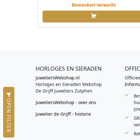
p
Binnenkort verwacht
r
o
n
k
e
l
i
j
HORLOGES EN SIERADEN
OFFIC
k
JuweliersWebshop.nl
Officie
e
Horloges en Sieraden Webshop
Informa
p
De Grijff Juweliers Zutphen
r
Be
OPEN FILTER
i
JuweliersWebshop - over ons
hui
(zi
j
Juwelier de Grijff - historie
s
GR
w
van
a
Re
s