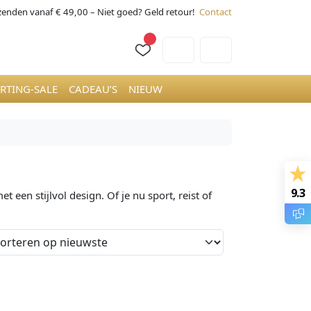
rzenden vanaf € 49,00 – Niet goed? Geld retour!
Contact
Cart
Account
RTING-SALE
CADEAU’S
NIEUW
9.3
en stijlvol design. Of je nu sport, reist of