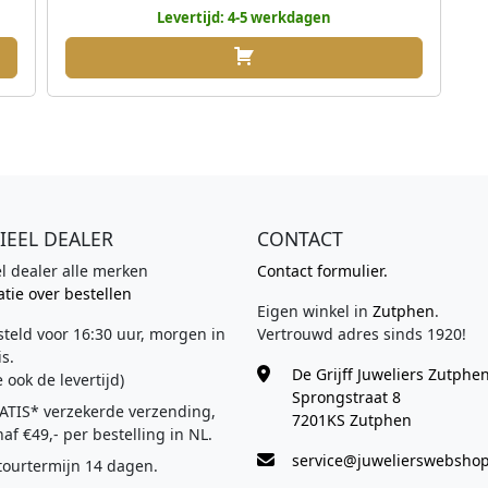
i
p
i
Levertijd: 4-5 werkdagen
g
r
g
e
o
e
p
n
p
r
k
r
i
e
i
j
l
j
s
i
s
i
j
i
IEEL DEALER
CONTACT
s
k
s
el dealer alle merken
Contact formulier.
:
e
:
tie over bestellen
€
p
€
Eigen winkel in
Zutphen
.
r
steld voor 16:30 uur, morgen in
Vertrouwd adres sinds 1920!
4
i
8
s.
De Grijff Juweliers Zutphe
e ook de levertijd)
9
j
9
Sprongstraat 8
8
s
5
ATIS* verzekerde verzending,
7201KS Zutphen
,
w
,
af €49,- per bestelling in NL.
0
a
0
service@juwelierswebshop
tourtermijn 14 dagen.
0
s
0