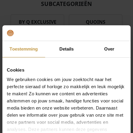
k
s
SUBCATEGORIEËN
:
:
e
:
€
€
p
€
BY Q EXCLUSIVE
QUOINS
r
2
2
HANGERS
i
1
2
5
j
9
,
,
s
,
5
0
QUOINS
QUOINS MUNTEN
Toestemming
Details
Over
w
2
KETTINGEN
0
0
a
5
.
.
s
.
Cookies
:
QUOINS
€
SIERADEN
We gebruiken cookies om jouw zoektocht naar het
perfecte sieraad of horloge zo makkelijk en leuk mogelijk
2
te maken! Zo kunnen we content en advertenties
Vele Quoins munten, hangers,
7
afstemmen op jouw smaak, handige functies voor social
,
media bieden en onze website verbeteren. Daarnaast
armbanden en sieraden.
5
delen we informatie over jouw gebruik van onze site met
COMBINEREN met QUOINS munten en hangers. De
0
onze partners voor social media, advertenties en
sieradenlijn van Quoins is verkrijgbaar in drie kleuren:
.
analyses. Deze partners kunnen deze gegevens