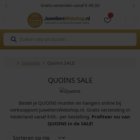
Skip to content
Skip to footer
Gratis verzenden vanaf € 49,00
Vorige
Vol
Cart
Account
P
r
o
d
u
c
Home
Sieraden
Quoins SALE
t
e
n
z
QUOINS SALE
o
e
k
e
n
Bestel je QUOINS munten en hangers online bij
verkooppunt JuweliersWebshop.nl. Gratis verzending in
Nederland vanaf €49,- per bestelling.
Profiteer nu van
QUOINS in de SALE!