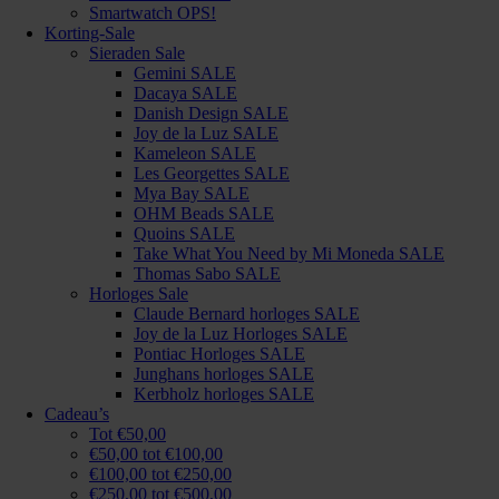
Smartwatch OPS!
Korting-Sale
Sieraden Sale
Gemini SALE
Dacaya SALE
Danish Design SALE
Joy de la Luz SALE
Kameleon SALE
Les Georgettes SALE
Mya Bay SALE
OHM Beads SALE
Quoins SALE
Take What You Need by Mi Moneda SALE
Thomas Sabo SALE
Horloges Sale
Claude Bernard horloges SALE
Joy de la Luz Horloges SALE
Pontiac Horloges SALE
Junghans horloges SALE
Kerbholz horloges SALE
Cadeau’s
Tot €50,00
€50,00 tot €100,00
€100,00 tot €250,00
€250,00 tot €500,00