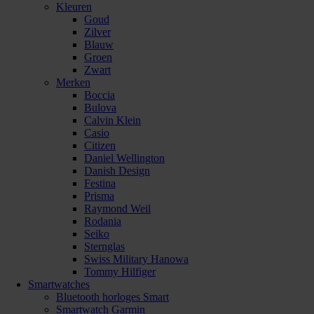
Kleuren
Goud
Zilver
Blauw
Groen
Zwart
Merken
Boccia
Bulova
Calvin Klein
Casio
Citizen
Daniel Wellington
Danish Design
Festina
Prisma
Raymond Weil
Rodania
Seiko
Sternglas
Swiss Military Hanowa
Tommy Hilfiger
Smartwatches
Bluetooth horloges Smart
Smartwatch Garmin