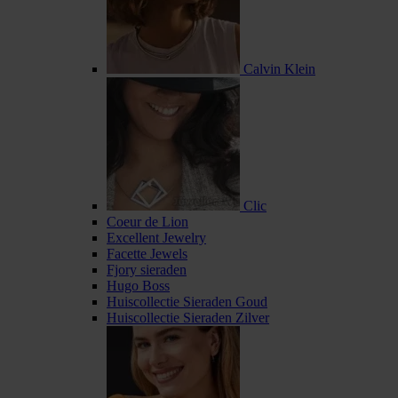
Calvin Klein
Clic
Coeur de Lion
Excellent Jewelry
Facette Jewels
Fjory sieraden
Hugo Boss
Huiscollectie Sieraden Goud
Huiscollectie Sieraden Zilver