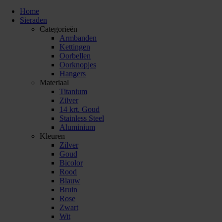
Home
Sieraden
Categorieën
Armbanden
Kettingen
Oorbellen
Oorknopjes
Hangers
Materiaal
Titanium
Zilver
14 krt. Goud
Stainless Steel
Aluminium
Kleuren
Zilver
Goud
Bicolor
Rood
Blauw
Bruin
Rose
Zwart
Wit