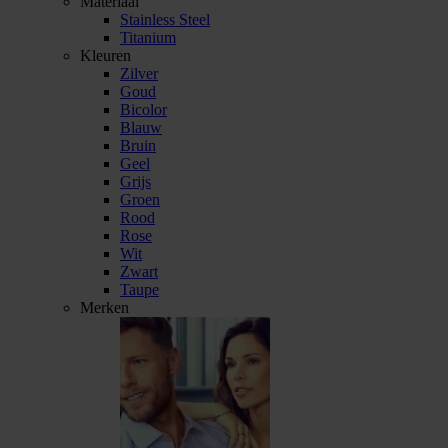
Materiaal
Stainless Steel
Titanium
Kleuren
Zilver
Goud
Bicolor
Blauw
Bruin
Geel
Grijs
Groen
Rood
Rose
Wit
Zwart
Taupe
Merken