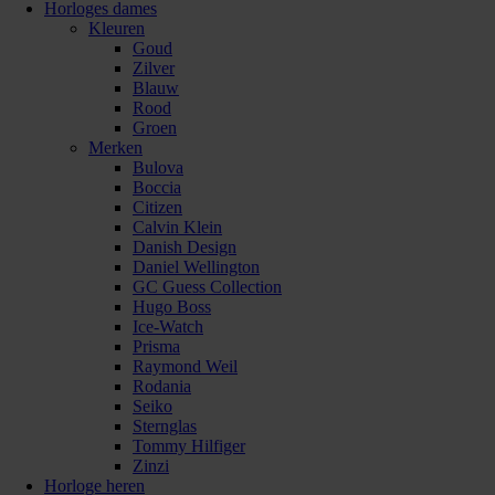
Horloges dames
Kleuren
Goud
Zilver
Blauw
Rood
Groen
Merken
Bulova
Boccia
Citizen
Calvin Klein
Danish Design
Daniel Wellington
GC Guess Collection
Hugo Boss
Ice-Watch
Prisma
Raymond Weil
Rodania
Seiko
Sternglas
Tommy Hilfiger
Zinzi
Horloge heren