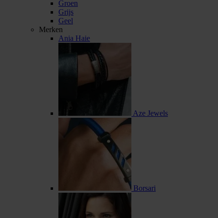
Groen
Grijs
Geel
Merken
Ania Haie
Aze Jewels
Borsari