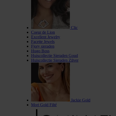
Clic
Coeur de Lion
Excellent Jewelry
Facette Jewels
Fjory sieraden
Hugo Boss
Huiscollectie Sieraden Goud
Huiscollectie Sieraden Zilver
Jackie Gold
Mori Gold Filté