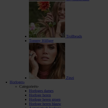
Trollbeads
Tommy Hilfiger
Zinzi
Horloges
›
Categorieën
›
Horloges dames
Horloge heren
Horloge heren groen
Horloge heren blauw