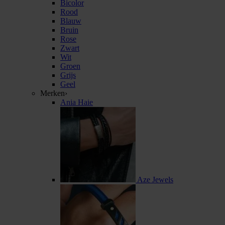
Bicolor
Rood
Blauw
Bruin
Rose
Zwart
Wit
Groen
Grijs
Geel
Merken
›
Ania Haie
Aze Jewels