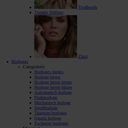
Trollbeads
Tommy Hilfiger
Zinzi
Horloges
Categorieën
Horloges dames
Horloge heren
Horloge heren groen
Horloge heren blauw
Automatisch horloge
Duikhorloge
Mechanisch horloge
Sporthorloge
Titanium horloges
Quartz horloge
Zwitserse horloges