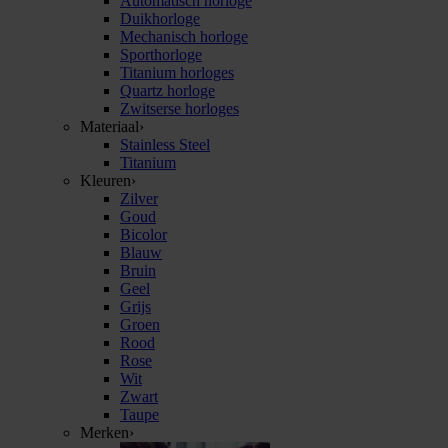
Automatisch horloge
Duikhorloge
Mechanisch horloge
Sporthorloge
Titanium horloges
Quartz horloge
Zwitserse horloges
Materiaal
›
Stainless Steel
Titanium
Kleuren
›
Zilver
Goud
Bicolor
Blauw
Bruin
Geel
Grijs
Groen
Rood
Rose
Wit
Zwart
Taupe
Merken
›