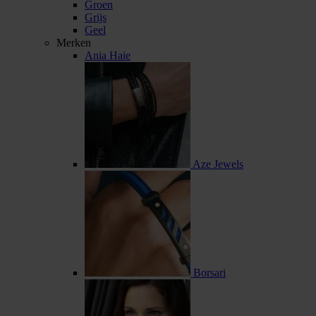
Groen
Grijs
Geel
Merken
Ania Haie
Aze Jewels
Borsari