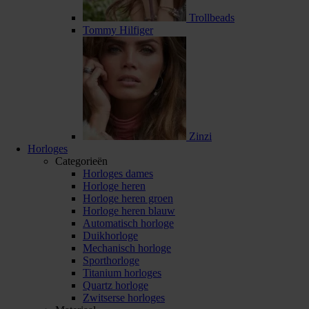
Trollbeads
Tommy Hilfiger
Zinzi
Horloges
Categorieën
Horloges dames
Horloge heren
Horloge heren groen
Horloge heren blauw
Automatisch horloge
Duikhorloge
Mechanisch horloge
Sporthorloge
Titanium horloges
Quartz horloge
Zwitserse horloges