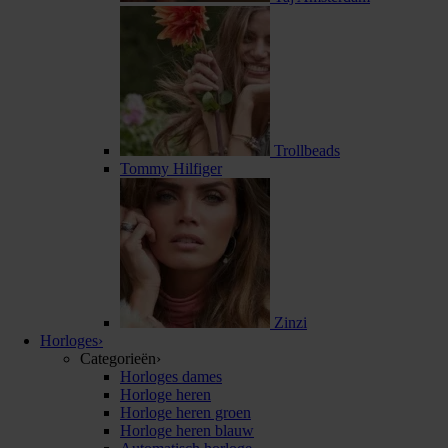
Trollbeads
Tommy Hilfiger
Zinzi
Horloges
›
Categorieën
›
Horloges dames
Horloge heren
Horloge heren groen
Horloge heren blauw