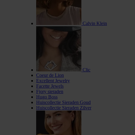
Calvin Klein
Clic
Coeur de Lion
Excellent Jewelry
Facette Jewels
Fjory sieraden
Hugo Boss
Huiscollectie Sieraden Goud
Huiscollectie Sieraden Zilver