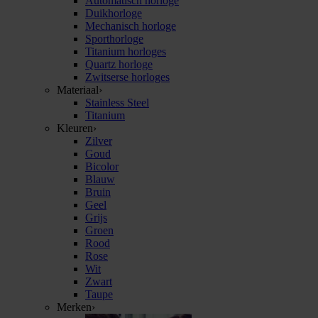
Automatisch horloge
Duikhorloge
Mechanisch horloge
Sporthorloge
Titanium horloges
Quartz horloge
Zwitserse horloges
Materiaal
›
Stainless Steel
Titanium
Kleuren
›
Zilver
Goud
Bicolor
Blauw
Bruin
Geel
Grijs
Groen
Rood
Rose
Wit
Zwart
Taupe
Merken
›