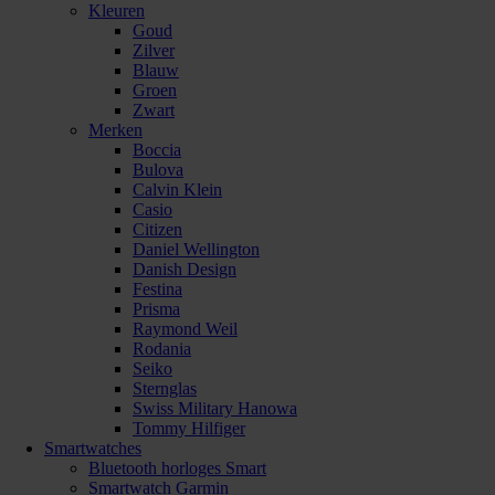
Kleuren
Goud
Zilver
Blauw
Groen
Zwart
Merken
Boccia
Bulova
Calvin Klein
Casio
Citizen
Daniel Wellington
Danish Design
Festina
Prisma
Raymond Weil
Rodania
Seiko
Sternglas
Swiss Military Hanowa
Tommy Hilfiger
Smartwatches
Bluetooth horloges Smart
Smartwatch Garmin