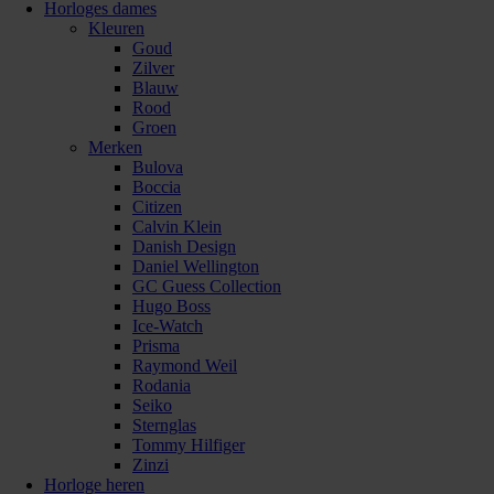
Horloges dames
Kleuren
Goud
Zilver
Blauw
Rood
Groen
Merken
Bulova
Boccia
Citizen
Calvin Klein
Danish Design
Daniel Wellington
GC Guess Collection
Hugo Boss
Ice-Watch
Prisma
Raymond Weil
Rodania
Seiko
Sternglas
Tommy Hilfiger
Zinzi
Horloge heren