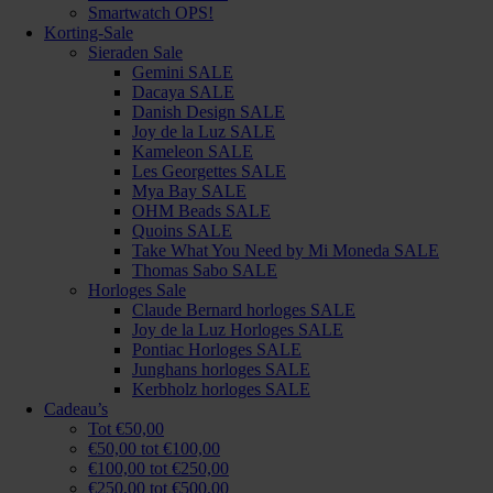
Smartwatch OPS!
Korting-Sale
Sieraden Sale
Gemini SALE
Dacaya SALE
Danish Design SALE
Joy de la Luz SALE
Kameleon SALE
Les Georgettes SALE
Mya Bay SALE
OHM Beads SALE
Quoins SALE
Take What You Need by Mi Moneda SALE
Thomas Sabo SALE
Horloges Sale
Claude Bernard horloges SALE
Joy de la Luz Horloges SALE
Pontiac Horloges SALE
Junghans horloges SALE
Kerbholz horloges SALE
Cadeau’s
Tot €50,00
€50,00 tot €100,00
€100,00 tot €250,00
€250,00 tot €500,00