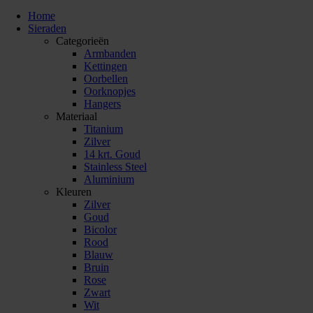
Home
Sieraden
Categorieën
Armbanden
Kettingen
Oorbellen
Oorknopjes
Hangers
Materiaal
Titanium
Zilver
14 krt. Goud
Stainless Steel
Aluminium
Kleuren
Zilver
Goud
Bicolor
Rood
Blauw
Bruin
Rose
Zwart
Wit