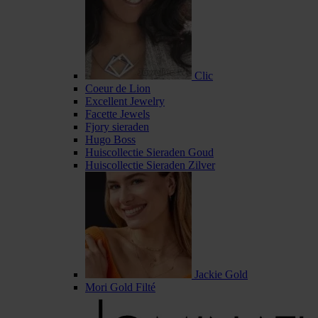
Clic
Coeur de Lion
Excellent Jewelry
Facette Jewels
Fjory sieraden
Hugo Boss
Huiscollectie Sieraden Goud
Huiscollectie Sieraden Zilver
Jackie Gold
Mori Gold Filté