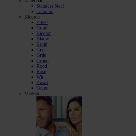
Materiaal
Stainless Steel
Titanium
Kleuren
Zilver
Goud
Bicolor
Blauw
Bruin
Geel
Grijs
Groen
Rood
Rose
Wit
Zwart
Taupe
Merken