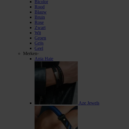
Bicolor
Rood
Blauw
Bruin
Rose
Zwart
Wit
Groen
Grijs
Geel
Merken
›
Ania Haie
Aze Jewels