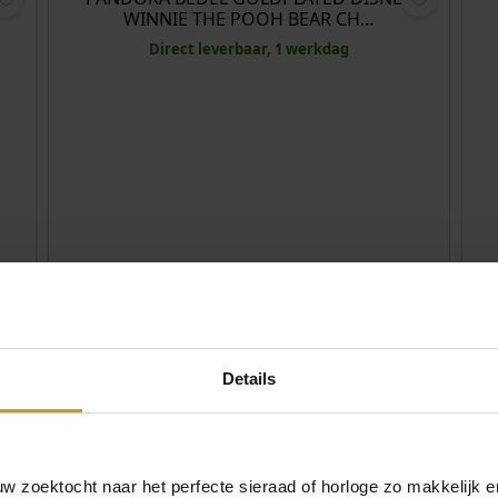
WINNIE THE POOH BEAR CH…
Direct leverbaar, 1 werkdag
,00
Details
HE
 zoektocht naar het perfecte sieraad of horloge zo makkelijk e