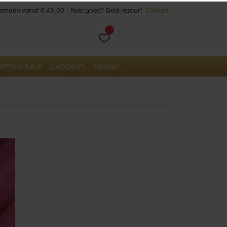
rzenden vanaf € 49,00 – Niet goed? Geld retour!
Contact
Cart
Account
RTING-SALE
CADEAU’S
NIEUW