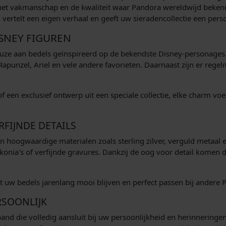
het vakmanschap en de kwaliteit waar Pandora wereldwijd bekend 
 vertelt een eigen verhaal en geeft uw sieradencollectie een perso
ISNEY FIGUREN
keuze aan bedels geïnspireerd op de bekendste Disney-personag
e, Rapunzel, Ariel en vele andere favorieten. Daarnaast zijn er r
f een exclusief ontwerp uit een speciale collectie, elke charm voe
FIJNDE DETAILS
hoogwaardige materialen zoals sterling zilver, verguld metaal e
rkonia's of verfijnde gravures. Dankzij de oog voor detail komen 
 uw bedels jarenlang mooi blijven en perfect passen bij andere
SOONLIJK
nd die volledig aansluit bij uw persoonlijkheid en herinneringe