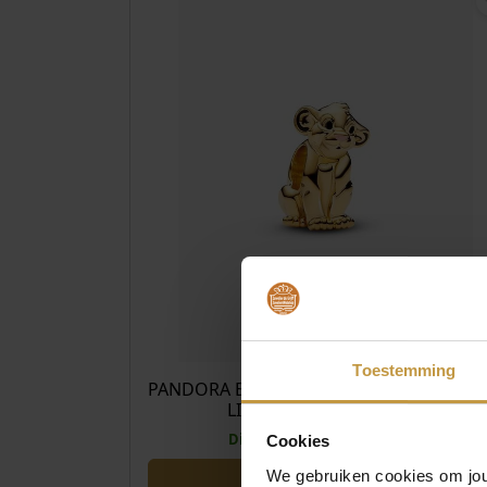
€
89
Toestemming
PANDORA BEDEL GOLDPLATED DISNEY T
LION KING SIMBA CHA…
Direct leverbaar, 1 werkdag
Cookies
We gebruiken cookies om jouw