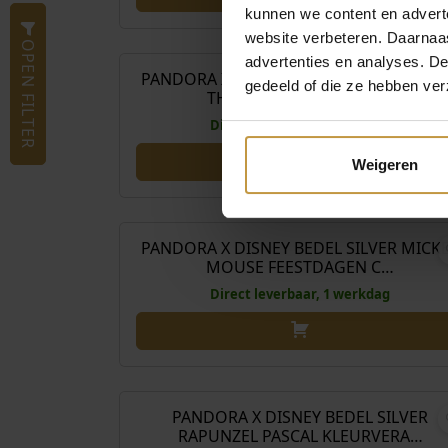
kunnen we content en advert
€
65
website verbeteren. Daarnaas
OPEN FILTER
advertenties en analyses. D
PANDORA X DISNEY BEDEL SILVER WINN
gedeeld of die ze hebben ver
THE POOH CHARM 792…
Direct leverbaar, 1 werkdag
Weigeren
€
69
PANDORA X DISNEY BEDEL SILVER MICK
MOUSE FEESTDAGEN C…
Direct leverbaar, 1 werkdag
€
69
PANDORA X DISNEY BEDEL SILVER
RAPUNZEL PASCAL KLEURVERA…