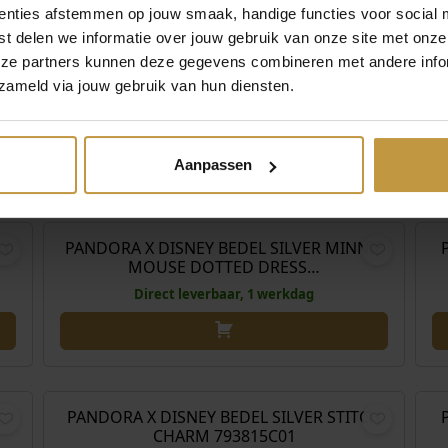
enties afstemmen op jouw smaak, handige functies voor social 
,00
€
69,00
t delen we informatie over jouw gebruik van onze site met onze
eze partners kunnen deze gegevens combineren met andere infor
IE
PANDORA X DISNEY VILLAINS BEDEL SILVER
P
zameld via jouw gebruik van hun diensten.
HARTENKONINGIN C…
Direct leverbaar, 1 werkdag
Aanpassen
,00
€
69,00
EY
PANDORA X DISNEY BEDEL SILVER MINNIE
MOUSE DOTTED DRESS…
Direct leverbaar, 1 werkdag
,00
€
79,00
PANDORA X DISNEY BEDEL SILVER STITCH
CHARM 793815C01