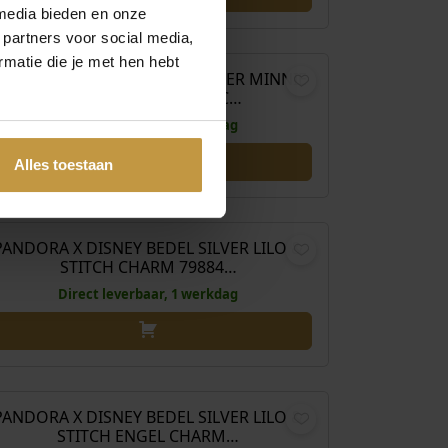
media bieden en onze
€
69,00
 partners voor social media,
matie die je met hen hebt
ANDORA X DISNEY BEDEL SILVER MINNIE
MOUSE FEESTDAGEN C…
Direct leverbaar, 1 werkdag
Alles toestaan
€
65,00
PANDORA X DISNEY BEDEL SILVER LILO &
STITCH CHARM 79884…
Direct leverbaar, 1 werkdag
€
79,00
PANDORA X DISNEY BEDEL SILVER LILO &
STITCH ENGEL CHARM…