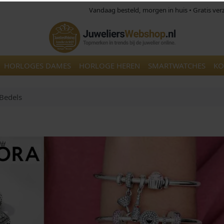
Vandaag besteld, morgen in huis • Gratis ve
HORLOGES DAMES
HORLOGE HEREN
SMARTWATCHES
KO
Bedels