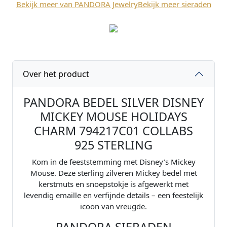
Bekijk meer van PANDORA Jewelry
Bekijk meer sieraden
n
e
y
b
e
d
Over het product
e
l
S
PANDORA BEDEL SILVER DISNEY
i
MICKEY MOUSE HOLIDAYS
l
CHARM 794217C01 COLLABS
v
e
925 STERLING
r
Kom in de feeststemming met Disney’s Mickey
M
Mouse. Deze sterling zilveren Mickey bedel met
i
kerstmuts en snoepstokje is afgewerkt met
c
levendig emaille en verfijnde details – een feestelijk
k
icoon van vreugde.
e
y