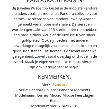
PANDORA SIERADEN
M
o
Bij JuweliersWebshop bestel je de mooiste Pandora
u
sieraden, zoals dit model uit Pandora collectie voor
s
dames. De sieraden van Pandora Jewelry worden
e
gemaakt van mooie materialen. De sieraden
F
worden gemaakt van 925 sterling silver en hebben
e
een mooie zilver kleur, of de luxe kleur van silver
e
goldplated. Ook zijn bedels met andere
s
bewerkingen mogelijk zoals emaille, glaskralen en
t
gekleurde stenen. Dit sieraad is geschikt voor elke
d
gelegenheid, zowel casual overdag of chique in de
a
avond. Maak je eigen verhaal. De meeste sieraden
g
zijn ook verkrijgbaar in setjes.
e
KENMERKEN:
n
C
Merk:
Pandora
h
Serie: Pandora Collabs/ Pandora Moments
a
Modelnaam: Disney Mickey Mouse Feestdagen
r
Bedel
m
Modelnummer: 794217C01
7