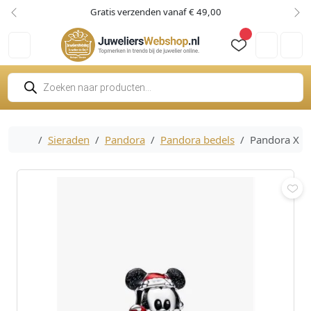
Skip to content
Skip to footer
Gratis verzenden vanaf € 49,00
Vorige
Vol
Cart
Account
P
r
o
d
u
c
Home
Sieraden
Pandora
Pandora bedels
Pandora X D
t
e
n
z
o
e
k
e
n