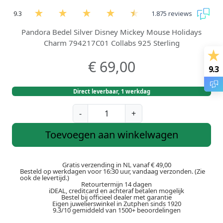
9.3
1.875 reviews
Pandora Bedel Silver Disney Mickey Mouse Holidays
Charm 794217C01 Collabs 925 Sterling
€
69,00
9.3
Direct leverbaar, 1 werkdag
P
-
+
a
n
Toevoegen aan winkelwagen
d
o
r
Gratis verzending in NL vanaf € 49,00
Besteld op werkdagen voor 16:30 uur, vandaag verzonden. (Zie
a
ook de levertijd.)
Retourtermijn 14 dagen
X
iDEAL, creditcard en achteraf betalen mogelijk
D
Bestel bij officieel dealer met garantie
Eigen juwelierswinkel in Zutphen sinds 1920
i
9.3/10 gemiddeld van 1500+ beoordelingen
s