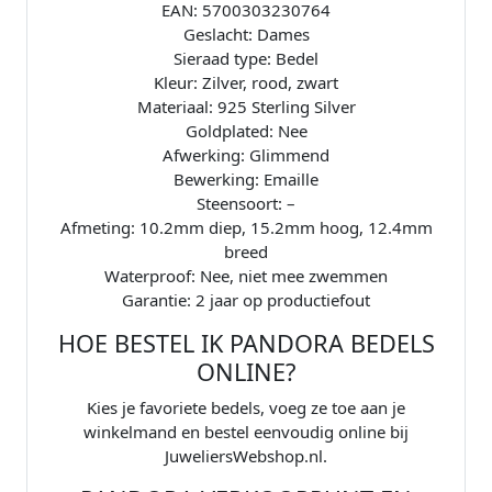
EAN: 5700303230764
9
Geslacht: Dames
4
Sieraad type: Bedel
2
Kleur: Zilver, rood, zwart
1
Materiaal: 925 Sterling Silver
7
Goldplated: Nee
C
Afwerking: Glimmend
0
Bewerking: Emaille
1
Steensoort: –
a
Afmeting: 10.2mm diep, 15.2mm hoog, 12.4mm
a
breed
n
Waterproof: Nee, niet mee zwemmen
t
Garantie: 2 jaar op productiefout
a
l
HOE BESTEL IK PANDORA BEDELS
ONLINE?
Kies je favoriete bedels, voeg ze toe aan je
winkelmand en bestel eenvoudig online bij
JuweliersWebshop.nl.