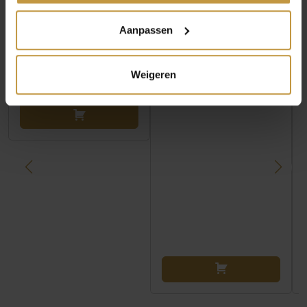
Aanpassen
NOMINATION
NOMINATION
SCHAKEL 330321/15
SCHAKEL 330204/45
GROTE WITTE BLOEM
WERELDBOL HART
ZILVER
ZILVER
Weigeren
Binnenkort verwacht
Levertijd: 2-3 werkdagen