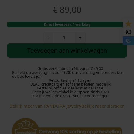
€
89,00
Direct leverbaar, 1 werkdag
9.3
P
-
+
a
n
Toevoegen aan winkelwagen
d
o
r
Gratis verzending in NL vanaf € 49,00
Besteld op werkdagen voor 16:30 uur, vandaag verzonden. (Zie
a
ook de levertijd.)
Retourtermijn 14 dagen
b
iDEAL, creditcard en achteraf betalen mogelijk
e
Bestel bij officieel dealer met garantie
Eigen juwelierswinkel in Zutphen sinds 1920
d
9.3/10 gemiddeld van 1500+ beoordelingen
e
Bekijk meer van PANDORA Jewelry
Bekijk meer sieraden
l
G
o
l
d