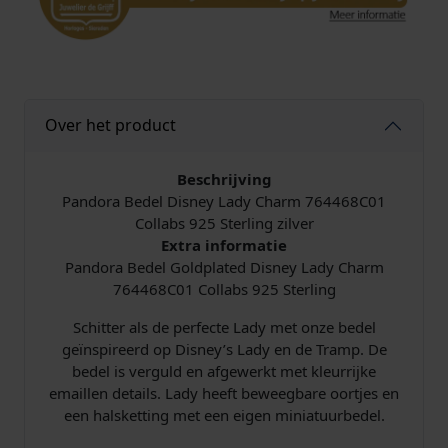
p
l
a
t
e
Over het product
d
D
i
Beschrijving
s
Pandora Bedel Disney Lady Charm 764468C01
n
Collabs 925 Sterling zilver
e
Extra informatie
y
Pandora Bedel Goldplated Disney Lady Charm
L
764468C01 Collabs 925 Sterling
a
Schitter als de perfecte Lady met onze bedel
d
geïnspireerd op Disney’s Lady en de Tramp. De
y
bedel is verguld en afgewerkt met kleurrijke
C
emaillen details. Lady heeft beweegbare oortjes en
h
een halsketting met een eigen miniatuurbedel.
a
r