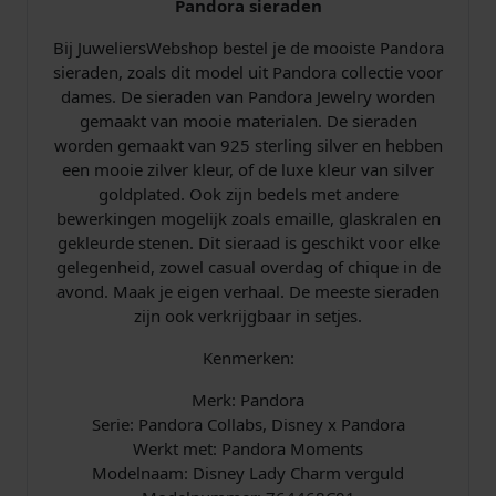
Pandora sieraden
m
7
Bij JuweliersWebshop bestel je de mooiste Pandora
6
sieraden, zoals dit model uit Pandora collectie voor
4
dames. De sieraden van Pandora Jewelry worden
4
gemaakt van mooie materialen. De sieraden
6
worden gemaakt van 925 sterling silver en hebben
8
een mooie zilver kleur, of de luxe kleur van silver
C
goldplated. Ook zijn bedels met andere
0
bewerkingen mogelijk zoals emaille, glaskralen en
1
gekleurde stenen. Dit sieraad is geschikt voor elke
C
gelegenheid, zowel casual overdag of chique in de
o
avond. Maak je eigen verhaal. De meeste sieraden
l
zijn ook verkrijgbaar in setjes.
l
a
Kenmerken:
b
Merk: Pandora
s
Serie: Pandora Collabs, Disney x Pandora
a
Werkt met: Pandora Moments
a
Modelnaam: Disney Lady Charm verguld
n