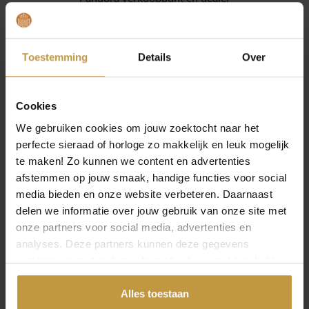
JuweliersWebshop is officieel dealer van Pandora
sieraden. Wij bieden uitstekende service op je
aankoop in onze webshop. Bestel jouw Pandora
Toestemming
Details
Over
sieraden op een werkdag voor 16:30 uur, dan
worden deze dezelfde dag al verzonden, ook
levering op zaterdag. De verzending is gratis vanaf
Cookies
€49,- per bestelling.
We gebruiken cookies om jouw zoektocht naar het
perfecte sieraad of horloge zo makkelijk en leuk mogelijk
te maken! Zo kunnen we content en advertenties
Specificaties
afstemmen op jouw smaak, handige functies voor social
media bieden en onze website verbeteren. Daarnaast
Over PANDORA Jewelry
delen we informatie over jouw gebruik van onze site met
onze partners voor social media, advertenties en
analyses. Deze partners kunnen deze gegevens
combineren met andere informatie die je met hen hebt
gedeeld of die ze hebben verzameld via jouw gebruik van
hun diensten.
Alles toestaan
MEER VAN PANDORA JEWELRY
€
39,00
€
27,00