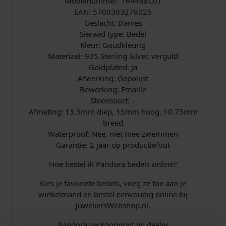
Modelnummer: 764468C01
t
EAN: 5700303278025
a
Geslacht: Dames
l
Sieraad type: Bedel
Kleur: Goudkleurig
Materiaal: 925 Sterling Silver, verguld
Goldplated: Ja
Afwerking: Gepolijst
Bewerking: Emaille
Steensoort: –
Afmeting: 13.5mm diep, 15mm hoog, 10.75mm
breed
Waterproof: Nee, niet mee zwemmen
Garantie: 2 jaar op productiefout
Hoe bestel ik Pandora bedels online?
Kies je favoriete bedels, voeg ze toe aan je
winkelmand en bestel eenvoudig online bij
JuweliersWebshop.nl.
Pandora verkooppunt en dealer