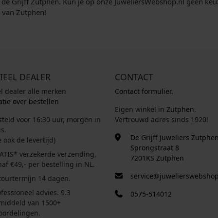
 de Grijff Zutphen. Kun je op onze JuweliersWebshop.nl geen ke
m van Zutphen!
IEEL DEALER
CONTACT
el dealer alle merken
Contact formulier.
tie over bestellen
Eigen winkel in
Zutphen
.
steld voor 16:30 uur, morgen in
Vertrouwd adres sinds 1920!
s.
De Grijff Juweliers Zutphe
e ook de levertijd)
Sprongstraat 8
ATIS* verzekerde verzending,
7201KS Zutphen
af €49,- per bestelling in NL.
service@juwelierswebshop
tourtermijn 14 dagen.
fessioneel advies. 9.3
0575-514012
middeld van 1500+
oordelingen.