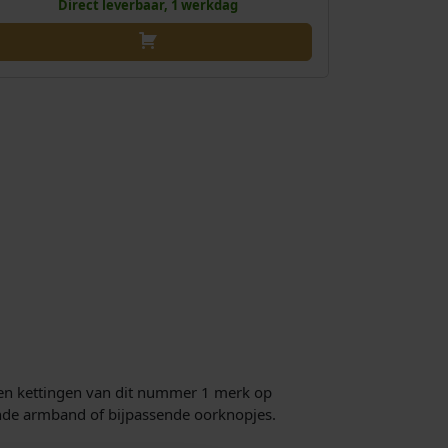
i
s
Direct leverbaar, 1 werkdag
j
i
k
s
e
:
p
€
r
i
1
j
6
s
9
w
,
a
1
s
0
:
.
€
1
8
 en kettingen van dit nummer 1 merk op
9
sende armband of bijpassende oorknopjes.
,