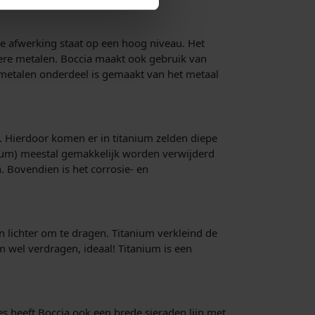
e afwerking staat op een hoog niveau. Het
dere metalen. Boccia maakt ook gebruik van
r metalen onderdeel is gemaakt van het metaal
 Hierdoor komen er in titanium zelden diepe
gum) meestal gemakkelijk worden verwijderd
. Bovendien is het corrosie- en
n lichter om te dragen. Titanium verkleind de
m wel verdragen, ideaal! Titanium is een
s heeft Boccia ook een brede sieraden lijn met