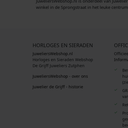
JuweliersWebshop.nl is onderdeel van Juwelier
winkel in de Sprongstraat in het leuke centru
HORLOGES EN SIERADEN
OFFIC
JuweliersWebshop.nl
Officie
Horloges en Sieraden Webshop
Informa
De Grijff Juweliers Zutphen
Be
JuweliersWebshop - over ons
hui
(zi
Juwelier de Grijff - historie
GR
van
Re
Pro
ge
be