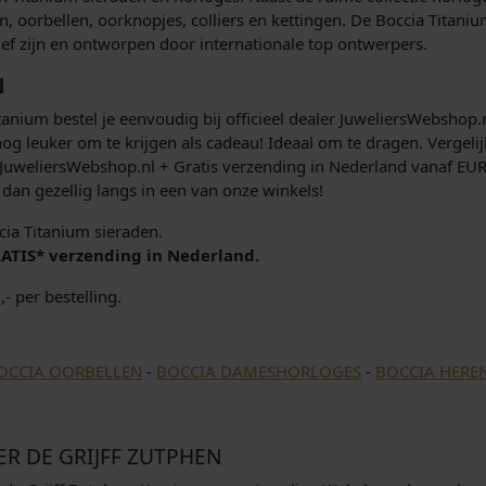
 oorbellen, oorknopjes, colliers en kettingen. De Boccia Titani
tief zijn en ontworpen door internationale top ontwerpers.
N
nium bestel je eenvoudig bij officieel dealer JuweliersWebshop.nl
og leuker om te krijgen als cadeau! Ideaal om te dragen. Vergeli
JuweliersWebshop.nl + Gratis verzending in Nederland vanaf EUR 4
n gezellig langs in een van onze winkels!
cia Titanium sieraden.
RATIS* verzending in Nederland.
- per bestelling.
OCCIA OORBELLEN
-
BOCCIA DAMESHORLOGES
-
BOCCIA HERE
ER DE GRIJFF ZUTPHEN