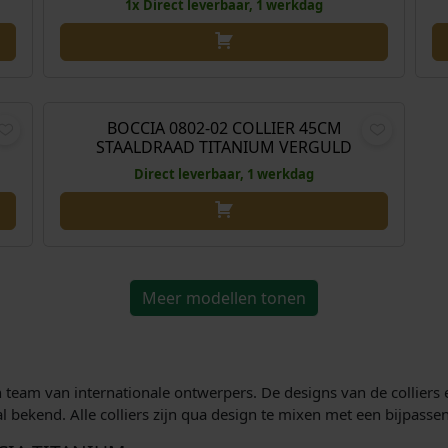
i
s
1x Direct leverbaar, 1 werkdag
j
i
k
s
e
:
,00
€
49,00
p
€
r
BOCCIA 0802-02 COLLIER 45CM
STAALDRAAD TITANIUM VERGULD
i
1
j
7
Direct leverbaar, 1 werkdag
s
9
w
,
a
1
s
0
:
.
Meer modellen tonen
€
1
9
 team van internationale ontwerpers. De designs van de colliers
9
al bekend. Alle colliers zijn qua design te mixen met een bijpas
,