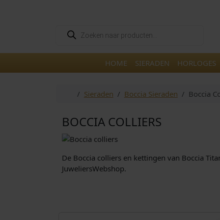
Skip to content
Skip to footer
P
r
o
d
u
HOME
SIERADEN
HORLOGES
c
t
e
n
Home
Sieraden
Boccia Sieraden
Boccia Co
z
o
e
k
BOCCIA COLLIERS
e
n
De Boccia colliers en kettingen van Boccia Titan
JuweliersWebshop.
€
149