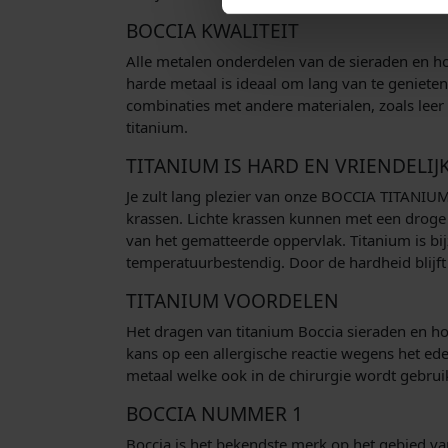
BOCCIA KWALITEIT
Alle metalen onderdelen van de sieraden en h
harde metaal is ideaal om lang van te geniete
combinaties met andere materialen, zoals leer 
titanium.
TITANIUM IS HARD EN VRIENDELIJ
Je zult lang plezier van onze BOCCIA TITANIU
krassen. Lichte krassen kunnen met een drog
van het gematteerde oppervlak. Titanium is bi
temperatuurbestendig. Door de hardheid blijft
TITANIUM VOORDELEN
Het dragen van titanium Boccia sieraden en hor
kans op een allergische reactie wegens het ede
metaal welke ook in de chirurgie wordt gebrui
BOCCIA NUMMER 1
Boccia is het bekendste merk op het gebied van