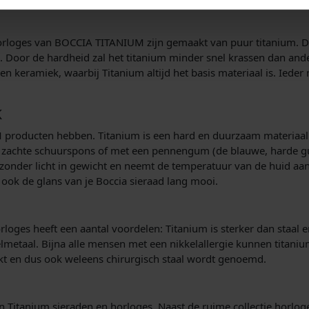
orloges van BOCCIA TITANIUM zijn gemaakt van puur titanium. D
n. Door de hardheid zal het titanium minder snel krassen dan an
en keramiek, waarbij Titanium altijd het basis materiaal is. Iede
K
M producten hebben. Titanium is een hard en duurzaam materiaal.
e zachte schuurspons of met een pennengum (de blauwe, harde 
jzonder licht in gewicht en neemt de temperatuur van de huid aan
 ook de glans van je Boccia sieraad lang mooi.
loges heeft een aantal voordelen: Titanium is sterker dan staal e
lmetaal. Bijna alle mensen met een nikkelallergie kunnen titaniu
kt en dus ook weleens chirurgisch staal wordt genoemd.
 Titanium sieraden en horloges. Naast de ruime collectie horloge