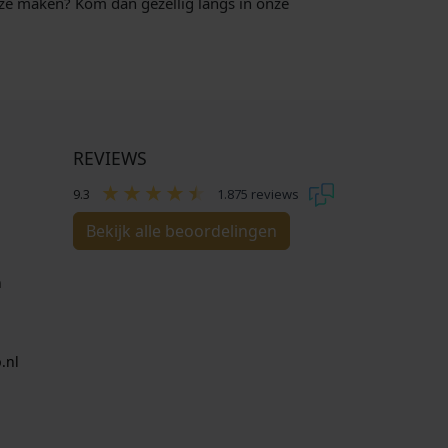
uze maken? Kom dan gezellig langs in onze
REVIEWS
9.3
1.875 reviews
Bekijk alle beoordelingen
n
.nl