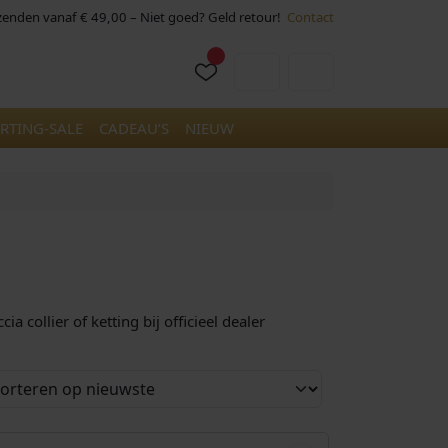
rzenden vanaf € 49,00 – Niet goed? Geld retour!
Contact
Cart
Account
RTING-SALE
CADEAU’S
NIEUW
 collier of ketting bij officieel dealer
€
149,00