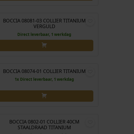
€
179,00
BOCCIA 08081-03 COLLIER TITANIUM
VERGULD
Direct leverbaar, 1 werkdag
O
H
€
189,00
€
169,10
o
u
r
i
BOCCIA 08074-01 COLLIER TITANIUM
anbieding!
s
d
1x Direct leverbaar, 1 werkdag
p
i
r
g
o
e
n
p
€
32,00
k
r
e
i
BOCCIA 0802-01 COLLIER 40CM
STAALDRAAD TITANIUM
l
j