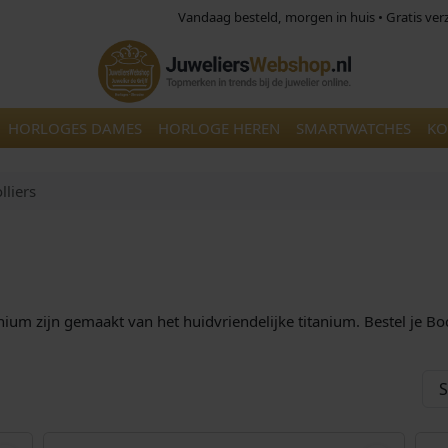
Vandaag besteld, morgen in huis • Gratis ve
HORLOGES DAMES
HORLOGE HEREN
SMARTWATCHES
KO
lliers
ium zijn gemaakt van het huidvriendelijke titanium. Bestel je Boccia
,00
€
169,00