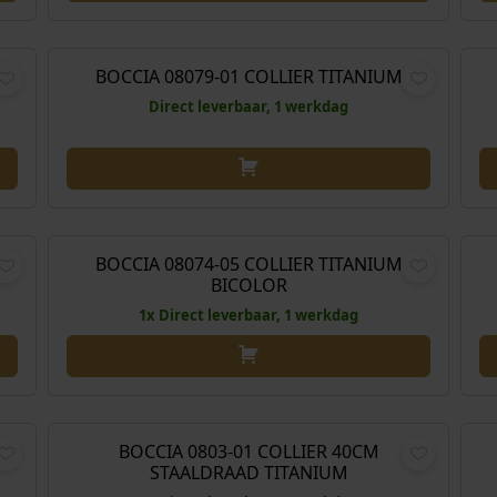
,00
€
189,00
BOCCIA 08079-01 COLLIER TITANIUM
Direct leverbaar, 1 werkdag
O
H
,00
€
199,00
€
179,10
o
u
r
i
BOCCIA 08074-05 COLLIER TITANIUM
Aanbieding!
A
BICOLOR
s
d
p
i
1x Direct leverbaar, 1 werkdag
r
g
o
e
n
p
,00
€
31,00
k
r
e
i
BOCCIA 0803-01 COLLIER 40CM
STAALDRAAD TITANIUM
l
j