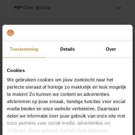
Over Boccia
MEER VAN BOCCIA SIERADEN
Toestemming
Details
Over
Cookies
We gebruiken cookies om jouw zoektocht naar het
perfecte sieraad of horloge zo makkelijk en leuk mogelijk
te maken! Zo kunnen we content en advertenties
afstemmen op jouw smaak, handige functies voor social
media bieden en onze website verbeteren. Daarnaast
€
149,00
€
169,00
delen we informatie over jouw gebruik van onze site met
onze partners voor social media, advertenties en
BOCCIA 08092-02
BOCCIA 08091-04
analyses. Deze partners kunnen deze gegevens