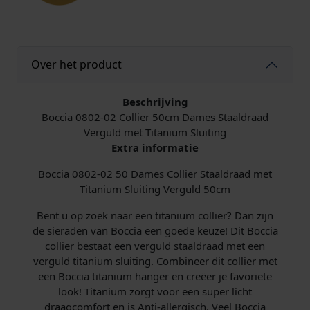
i
e
r
5
Over het product
0
c
m
Beschrijving
S
Boccia 0802-02 Collier 50cm Dames Staaldraad
t
Verguld met Titanium Sluiting
a
Extra informatie
a
Boccia 0802-02 50 Dames Collier Staaldraad met
l
Titanium Sluiting Verguld 50cm
d
r
Bent u op zoek naar een titanium collier? Dan zijn
a
de sieraden van Boccia een goede keuze! Dit Boccia
a
collier bestaat een verguld staaldraad met een
d
verguld titanium sluiting. Combineer dit collier met
T
een Boccia titanium hanger en creëer je favoriete
i
look! Titanium zorgt voor een super licht
t
draagcomfort en is Anti-allergisch. Veel Boccia