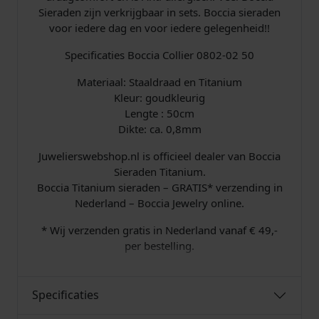
a
Sieraden zijn verkrijgbaar in sets. Boccia sieraden
n
voor iedere dag en voor iedere gelegenheid!!
i
u
Specificaties Boccia Collier 0802-02 50
m
V
Materiaal: Staaldraad en Titanium
e
Kleur: goudkleurig
r
Lengte : 50cm
g
Dikte: ca. 0,8mm
u
Juwelierswebshop.nl is officieel dealer van Boccia
l
Sieraden Titanium.
d
Boccia Titanium sieraden – GRATIS* verzending in
a
Nederland – Boccia Jewelry online.
a
n
* Wij verzenden gratis in Nederland vanaf € 49,-
t
per bestelling.
a
l
Specificaties