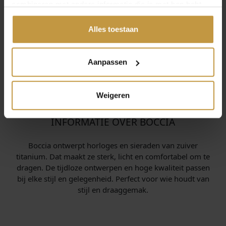
COLLIER TITANIUM
COLLIER TITANIUM
combineren met andere informatie die je met hen hebt
BICOLOR
GOUDKLEURIG
gedeeld of die ze hebben verzameld via jouw gebruik van
Direct leverbaar, 1
Direct leverbaar, 1
hun diensten.
Alles toestaan
werkdag
werkdag
Aanpassen
Weigeren
INFORMATIE OVER BOCCIA
Boccia ontwerpt horloges en sieraden van zuiver
titanium. Dat maakt ze sterk, licht en comfortabel om te
dragen. De tijdloze ontwerpen en hoge kwaliteit passen
bij elke stijl en gelegenheid. Perfect voor wie houdt van
stijl en draaggemak.