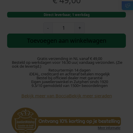
€
49,00
Direct leverbaar, 1 werkdag
B
-
+
o
c
Toevoegen aan winkelwagen
c
i
a
Gratis verzending in NL vanaf € 49,00
Besteld op werkdagen voor 16:30 uur, vandaag verzonden. (Zie
0
ook de levertijd.)
Retourtermijn 14 dagen
8
iDEAL, creditcard en achteraf betalen mogelijk
0
Bestel bij officieel dealer met garantie
Eigen juwelierswinkel in Zutphen sinds 1920
2
9.3/10 gemiddeld van 1500+ beoordelingen
-
Bekijk meer van Boccia
Bekijk meer sieraden
0
2
C
o
l
l