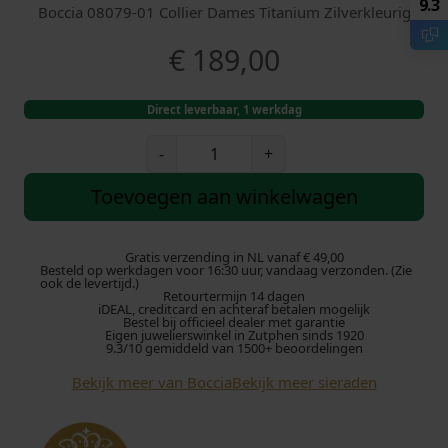
9.3
Boccia 08079-01 Collier Dames Titanium Zilverkleurig
€
189,00
Direct leverbaar, 1 werkdag
B
-
+
o
c
Toevoegen aan winkelwagen
c
i
a
Gratis verzending in NL vanaf € 49,00
Besteld op werkdagen voor 16:30 uur, vandaag verzonden. (Zie
0
ook de levertijd.)
Retourtermijn 14 dagen
8
iDEAL, creditcard en achteraf betalen mogelijk
0
Bestel bij officieel dealer met garantie
Eigen juwelierswinkel in Zutphen sinds 1920
7
9.3/10 gemiddeld van 1500+ beoordelingen
9
Bekijk meer van Boccia
Bekijk meer sieraden
-
0
1