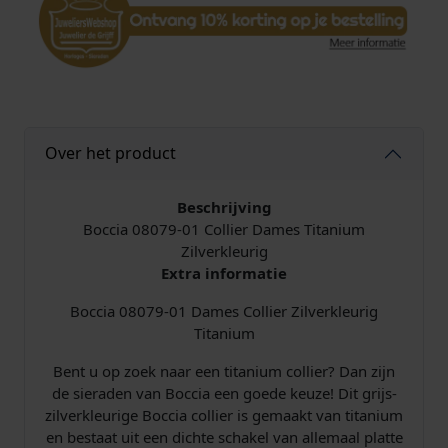
C
o
l
l
i
e
r
Over het product
T
i
t
Beschrijving
a
Boccia 08079-01 Collier Dames Titanium
n
Zilverkleurig
i
Extra informatie
u
Boccia 08079-01 Dames Collier Zilverkleurig
m
Titanium
a
a
Bent u op zoek naar een titanium collier? Dan zijn
n
de sieraden van Boccia een goede keuze! Dit grijs-
t
zilverkleurige Boccia collier is gemaakt van titanium
a
en bestaat uit een dichte schakel van allemaal platte
l