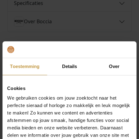
Specificaties
Over Boccia
MEER VAN BOCCIA SIERADEN
Toestemming
Details
Over
Cookies
We gebruiken cookies om jouw zoektocht naar het
perfecte sieraad of horloge zo makkelijk en leuk mogelijk
te maken! Zo kunnen we content en advertenties
afstemmen op jouw smaak, handige functies voor social
media bieden en onze website verbeteren. Daarnaast
€
149,00
€
169,00
delen we informatie over jouw gebruik van onze site met