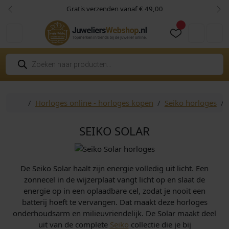
Skip to content
Skip to footer
Gratis verzenden vanaf € 49,00
Vorige
Vol
Cart
Account
P
r
o
d
u
c
Home
Horloges online - horloges kopen
Seiko horloges
t
e
n
z
SEIKO SOLAR
o
e
k
e
n
De Seiko Solar haalt zijn energie volledig uit licht. Een
zonnecel in de wijzerplaat vangt licht op en slaat de
energie op in een oplaadbare cel, zodat je nooit een
batterij hoeft te vervangen. Dat maakt deze horloges
onderhoudsarm en milieuvriendelijk. De Solar maakt deel
uit van de complete
Seiko
collectie die je bij