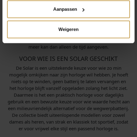
maar ook modellen met extra functies op de wijzerplaat.
Aanpassen
Zo bestaan er solar horloges met een
chronograaf
, een
ingebouwde stopwatchfunctie met aparte tellers. Je
combineert dan het gemak van een horloge dat energie
Weigeren
uit licht haalt met de veelzijdigheid van een chronograaf.
Ideaal als je een horloge wilt dat onderhoudsarm is én
meer kan dan alleen de tijd aangeven.
VOOR WIE IS EEN SOLAR GESCHIKT
De Solar is een uitstekende keuze voor wie zo min
mogelijk omkijken naar zijn horloge wil hebben. Je hoeft
niets op te winden, geen batterij te laten vervangen en
het horloge blijft vanzelf opgeladen zolang het licht ziet.
Daarmee is het een praktisch horloge voor dagelijks
gebruik en een bewuste keuze voor wie waarde hecht aan
een milieuvriendelijk alternatief voor de wegwerpbatterij.
De collectie biedt uiteenlopende modellen voor zowel
dames als heren, van strak en klassiek tot sportief, zodat
er voor vrijwel elke stijl een passend horloge is.