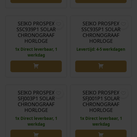
j
5
e
i
€
770,00
€
770,00
s
8
l
j
w
,
i
s
SEIKO PROSPEX
SEIKO PROSPEX
a
0
j
i
SSC939P1 SOLAR
SSC935P1 SOLAR
s
0
k
s
CHRONOGRAAF
CHRONOGRAAF
:
.
HORLOGE
HORLOGE
e
:
€
p
€
1x Direct leverbaar, 1
Levertijd: 4-5 werkdagen
werkdag
r
6
i
6
2
j
9
0
O
H
O
H
€
890,00
€
648,00
€
890,00
€
668,00
s
8
,
o
u
o
u
w
,
0
r
i
r
i
SEIKO PROSPEX
SEIKO PROSPEX
a
0
Aanbieding!
Aanbieding!
0
SFJ003P1 SOLAR
SFJ001P1 SOLAR
s
d
s
d
s
0
CHRONOGRAAF
CHRONOGRAAF
.
p
i
p
i
:
.
HORLOGE
HORLOGE
r
g
r
g
€
1x Direct leverbaar, 1
1x Direct leverbaar, 1
o
e
o
e
werkdag
werkdag
n
p
n
p
7
k
r
k
r
9