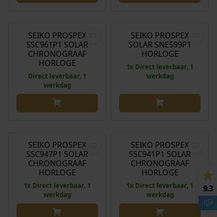
O
H
€
750,00
€
620,00
€
558,00
o
u
r
i
SEIKO PROSPEX
SEIKO PROSPEX
Aanbieding!
SSC961P1 SOLAR
SOLAR SNE599P1
s
d
CHRONOGRAAF
HORLOGE
p
i
HORLOGE
1x Direct leverbaar, 1
r
g
Direct leverbaar, 1
werkdag
o
e
werkdag
n
p
k
r
e
i
O
H
€
770,00
€
790,00
€
698,00
l
j
o
u
i
s
r
i
SEIKO PROSPEX
SEIKO PROSPEX
Aanbieding!
j
i
SSC947P1 SOLAR
SSC941P1 SOLAR
s
d
k
s
CHRONOGRAAF
CHRONOGRAAF
p
i
HORLOGE
HORLOGE
e
:
r
g
p
€
1x Direct leverbaar, 1
1x Direct leverbaar, 1
9.3
o
e
werkdag
werkdag
r
n
p
i
5
k
r