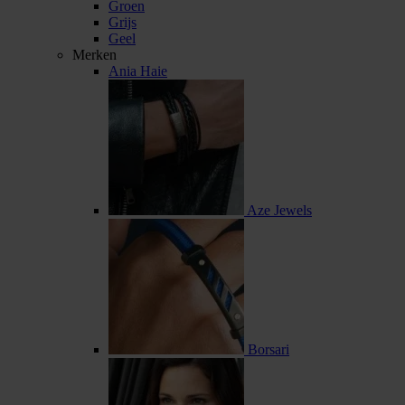
Groen
Grijs
Geel
Merken
Ania Haie
Aze Jewels
Borsari