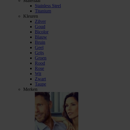
Materiaal
Stainless Steel
Titanium
Kleuren
Zilver
Goud
Bicolor
Blauw
Bruin
Geel
Grijs
Groen
Rood
Rose
Wit
Zwart
Taupe
Merken