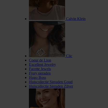
Calvin Klein
Clic
Coeur de Lion
Excellent Jewelry
Facette Jewels
Fjory sieraden
Hugo Boss
Huiscollectie Sieraden Goud
Huiscollectie Sieraden Zilver