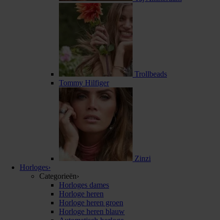
Trollbeads
Tommy Hilfiger
Zinzi
Horloges
›
Categorieën
›
Horloges dames
Horloge heren
Horloge heren groen
Horloge heren blauw