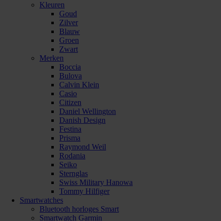
Kleuren
Goud
Zilver
Blauw
Groen
Zwart
Merken
Boccia
Bulova
Calvin Klein
Casio
Citizen
Daniel Wellington
Danish Design
Festina
Prisma
Raymond Weil
Rodania
Seiko
Sternglas
Swiss Military Hanowa
Tommy Hilfiger
Smartwatches
Bluetooth horloges Smart
Smartwatch Garmin