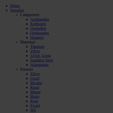
Home
Sieraden
Categorieën
Armbanden
Kettingen
Oorbellen
Oorknopjes
Hangers
Materiaal
Titanium
Zilver
14 krt. Goud
Stainless Steel
Aluminium
Kleuren
Zilver
Goud
Bicolor
Rood
Blauw
Bruin
Rose
Zwart
Wit