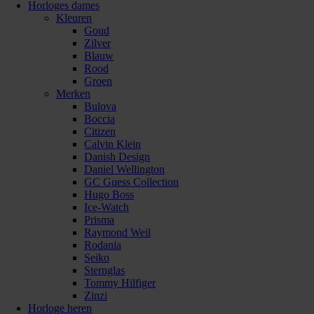
Horloges dames
Kleuren
Goud
Zilver
Blauw
Rood
Groen
Merken
Bulova
Boccia
Citizen
Calvin Klein
Danish Design
Daniel Wellington
GC Guess Collection
Hugo Boss
Ice-Watch
Prisma
Raymond Weil
Rodania
Seiko
Sternglas
Tommy Hilfiger
Zinzi
Horloge heren