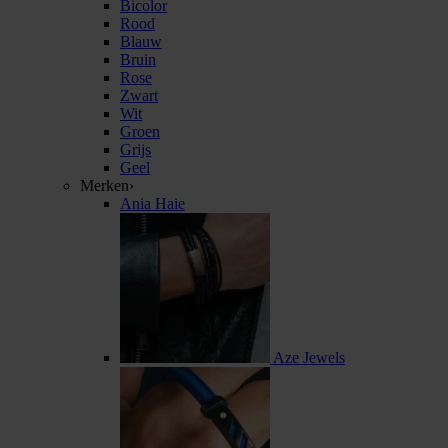
Bicolor
Rood
Blauw
Bruin
Rose
Zwart
Wit
Groen
Grijs
Geel
Merken
›
Ania Haie
Aze Jewels