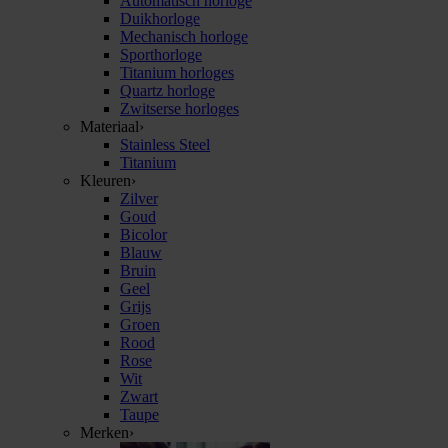
Automatisch horloge
Duikhorloge
Mechanisch horloge
Sporthorloge
Titanium horloges
Quartz horloge
Zwitserse horloges
Materiaal
›
Stainless Steel
Titanium
Kleuren
›
Zilver
Goud
Bicolor
Blauw
Bruin
Geel
Grijs
Groen
Rood
Rose
Wit
Zwart
Taupe
Merken
›