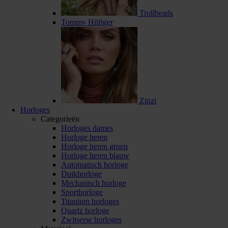
Trollbeads
Tommy Hilfiger
Zinzi
Horloges
Categorieën
Horloges dames
Horloge heren
Horloge heren groen
Horloge heren blauw
Automatisch horloge
Duikhorloge
Mechanisch horloge
Sporthorloge
Titanium horloges
Quartz horloge
Zwitserse horloges