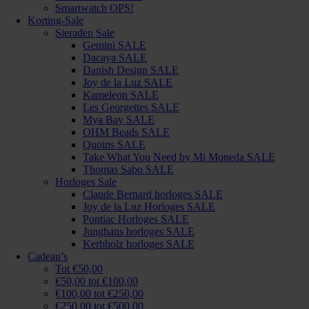
Smartwatch OPS!
Korting-Sale
Sieraden Sale
Gemini SALE
Dacaya SALE
Danish Design SALE
Joy de la Luz SALE
Kameleon SALE
Les Georgettes SALE
Mya Bay SALE
OHM Beads SALE
Quoins SALE
Take What You Need by Mi Moneda SALE
Thomas Sabo SALE
Horloges Sale
Claude Bernard horloges SALE
Joy de la Luz Horloges SALE
Pontiac Horloges SALE
Junghans horloges SALE
Kerbholz horloges SALE
Cadeau’s
Tot €50,00
€50,00 tot €100,00
€100,00 tot €250,00
€250,00 tot €500,00