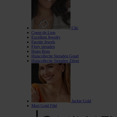
Clic
Coeur de Lion
Excellent Jewelry
Facette Jewels
Fjory sieraden
Hugo Boss
Huiscollectie Sieraden Goud
Huiscollectie Sieraden Zilver
Jackie Gold
Mori Gold Filté