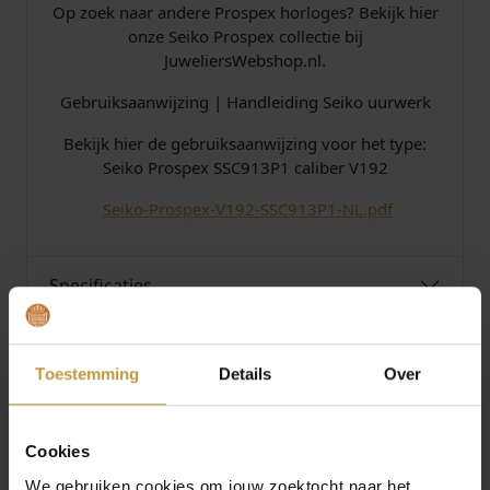
Op zoek naar andere Prospex horloges? Bekijk hier
onze Seiko Prospex collectie bij
JuweliersWebshop.nl.
Gebruiksaanwijzing | Handleiding Seiko uurwerk
Bekijk hier de gebruiksaanwijzing voor het type:
Seiko Prospex SSC913P1 caliber V192
​​
Seiko-Prospex-V192-SSC913P1-NL.pdf
Specificaties
Over Seiko
Toestemming
Details
Over
Cookies
We gebruiken cookies om jouw zoektocht naar het