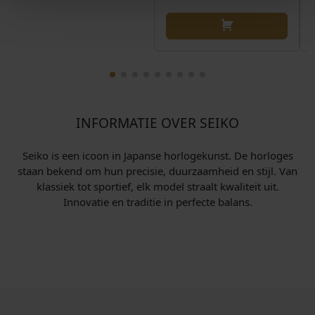
j
7
s
4
w
,
a
0
s
0
:
.
€
INFORMATIE OVER SEIKO
8
6
Seiko is een icoon in Japanse horlogekunst. De horloges
staan bekend om hun precisie, duurzaamheid en stijl. Van
0
klassiek tot sportief, elk model straalt kwaliteit uit.
,
Innovatie en traditie in perfecte balans.
0
0
.