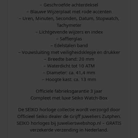
a
– Geschroefde achterdeksel
n
– Blauwe Wijzerplaat met rode accenten
7
t
– Uren, Minuten, Seconden, Datum, Stopwatch,
a
7
Tachymeter
l
– Lichtgevende wijzers en index
0
– Saffierglas
– Edelstalen band
,
– Vouwsluiting met veiligheidsklepje en drukker
– Breedte band: 20 mm
0
– Waterdicht tot 10 ATM
– Diameter: ca. 41,4 mm
0
– Hoogte kast: ca. 13 mm
.
Officiele fabrieksgarantie 3 jaar
Compleet met luxe Seiko Watch-Box
De SEIKO horloge collectie wordt verzorgd door
Officieel Seiko dealer de Grijff Juweliers Zutphen.
SEIKO horloges bij Juwelierswebshop.nl – GRATIS
verzekerde verzending in Nederland.