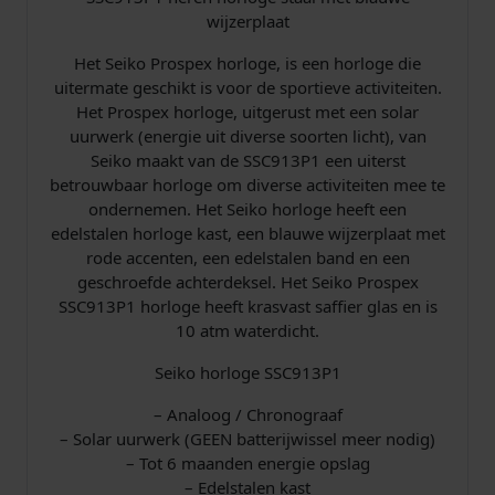
r
wijzerplaat
p
€
C
Het Seiko Prospex horloge, is een horloge die
h
r
uitermate geschikt is voor de sportieve activiteiten.
r
Het Prospex horloge, uitgerust met een solar
o
i
6
uurwerk (energie uit diverse soorten licht), van
n
Seiko maakt van de SSC913P1 een uiterst
o
j
9
betrouwbaar horloge om diverse activiteiten mee te
g
ondernemen. Het Seiko horloge heeft een
s
8
r
edelstalen horloge kast, een blauwe wijzerplaat met
a
rode accenten, een edelstalen band en een
w
,
a
geschroefde achterdeksel. Het Seiko Prospex
f
a
0
SSC913P1 horloge heeft krasvast saffier glas en is
H
10 atm waterdicht.
o
s
0
r
Seiko horloge SSC913P1
l
:
.
o
– Analoog / Chronograaf
g
– Solar uurwerk (GEEN batterijwissel meer nodig)
€
e
– Tot 6 maanden energie opslag
a
– Edelstalen kast