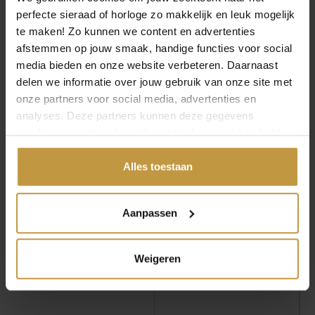
MEER VAN SEIKO
O
H
€
750,00
€
860,00
€
774,00
perfecte sieraad of horloge zo makkelijk en leuk mogelijk
o
u
te maken! Zo kunnen we content en advertenties
r
i
afstemmen op jouw smaak, handige functies voor social
SEIKO PROSPEX
SEIKO PROSPEX
Aanbieding!
SSC961P1 SOLAR
SSC953P1 SOLAR
s
d
media bieden en onze website verbeteren. Daarnaast
CHRONOGRAAF
CHRONOGRAAF
p
i
delen we informatie over jouw gebruik van onze site met
HORLOGE
HORLOGE LIMITE…
r
g
onze partners voor social media, advertenties en
Levertijd: 4-5 werkdagen
1x Direct leverbaar, 1
o
e
analyses. Deze partners kunnen deze gegevens
werkdag
n
p
combineren met andere informatie die je met hen hebt
k
r
gedeeld of die ze hebben verzameld via jouw gebruik van
e
i
hun diensten.
Alles toestaan
l
j
i
s
Aanpassen
j
i
k
s
e
:
Weigeren
p
€
r
i
7