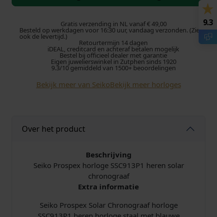
k
p
i
o
9.3
P
Gratis verzending in NL vanaf € 49,00
r
g
Besteld op werkdagen voor 16:30 uur, vandaag verzonden. (Zie
r
ook de levertijd.)
Retourtermijn 14 dagen
o
o
e
iDEAL, creditcard en achteraf betalen mogelijk
s
Bestel bij officieel dealer met garantie
Eigen juwelierswinkel in Zutphen sinds 1920
p
n
p
9.3/10 gemiddeld van 1500+ beoordelingen
e
Bekijk meer van Seiko
Bekijk meer horloges
k
r
x
S
e
i
S
C
l
j
Over het product
9
1
i
s
3
Beschrijving
P
Seiko Prospex horloge SSC913P1 heren solar
j
i
1
chronograaf
S
Extra informatie
k
s
o
l
Seiko Prospex Solar Chronograaf horloge
e
:
a
SSC913P1 heren horloge staal met blauwe