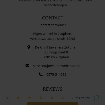
Professioneel advies. 9.3 gemiddeld van 1500+
beoordelingen.
CONTACT
Contact formulier.
Eigen winkel in
Zutphen
.
Vertrouwd adres sinds 1920!
De Grijff Juweliers Zutphen
Sprongstraat 8
7201KS Zutphen
service@juwelierswebshop.nl
0575-514012
REVIEWS
9.3
1.875 reviews