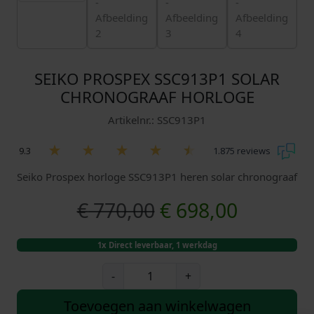
SEIKO PROSPEX SSC913P1 SOLAR
CHRONOGRAAF HORLOGE
Artikelnr.: SSC913P1
9.3
1.875 reviews
Seiko Prospex horloge SSC913P1 heren solar chronograaf
O
H
€
770,00
€
698,00
o
u
1x Direct leverbaar, 1 werkdag
r
i
S
-
+
e
s
d
i
Toevoegen aan winkelwagen