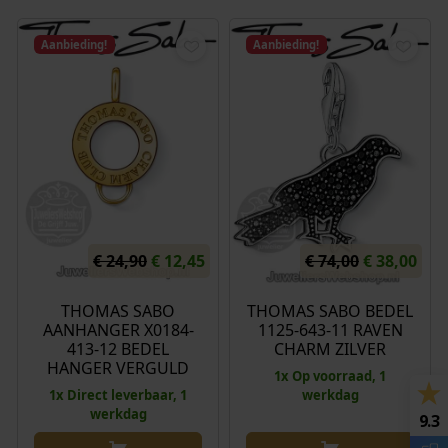
Aanbieding!
Aanbieding!
O
H
O
H
€
24,90
€
12,45
€
74,00
€
38,00
o
u
o
u
r
i
r
i
THOMAS SABO
THOMAS SABO BEDEL
AANHANGER X0184-
1125-643-11 RAVEN
s
d
s
d
413-12 BEDEL
CHARM ZILVER
p
i
p
i
HANGER VERGULD
1x Op voorraad, 1
r
g
r
g
1x Direct leverbaar, 1
werkdag
o
e
o
e
werkdag
9.3
n
p
n
p