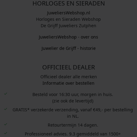
HORLOGES EN SIERADEN
:
:
€
€
JuweliersWebshop.nl
Horloges en Sieraden Webshop
De Grijff Juweliers Zutphen
4
4
9
9
JuweliersWebshop - over ons
,
,
Juwelier de Grijff - historie
0
0
0
0
.
.
OFFICIEEL DEALER
Officieel dealer alle merken
Informatie over bestellen
Besteld voor 16:30 uur, morgen in huis.
(zie ook de levertijd)
GRATIS* verzekerde verzending, vanaf €49,- per bestelling
in NL.
Retourtermijn 14 dagen.
Professioneel advies. 9.3 gemiddeld van 1500+