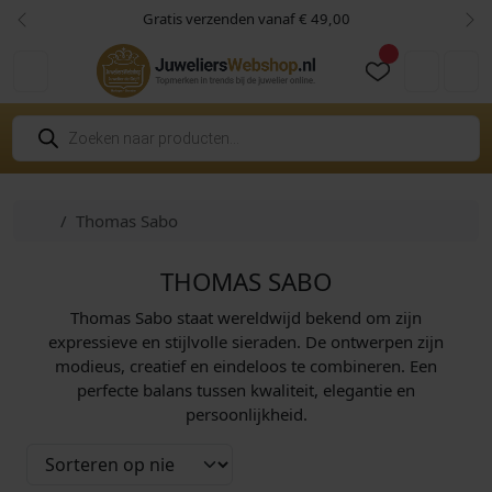
Skip to content
Skip to footer
Gratis verzenden vanaf € 49,00
Vorige
Vol
Cart
Account
P
r
o
d
u
c
Home
Thomas Sabo
t
e
n
z
THOMAS SABO
o
e
Thomas Sabo staat wereldwijd bekend om zijn
k
e
expressieve en stijlvolle sieraden. De ontwerpen zijn
n
modieus, creatief en eindeloos te combineren. Een
perfecte balans tussen kwaliteit, elegantie en
persoonlijkheid.