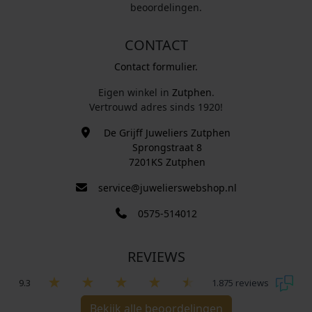
beoordelingen.
CONTACT
Contact formulier.
Eigen winkel in
Zutphen
.
Vertrouwd adres sinds 1920!
De Grijff Juweliers Zutphen
Sprongstraat 8
7201KS Zutphen
service@juwelierswebshop.nl
0575-514012
REVIEWS
9.3
1.875 reviews
Bekijk alle beoordelingen