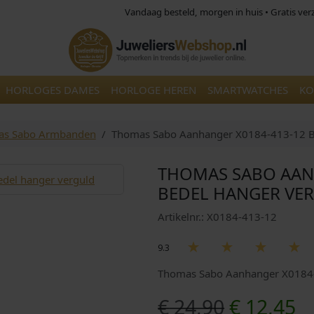
Vandaag besteld, morgen in huis • Gratis ve
HORLOGES DAMES
HORLOGE HEREN
SMARTWATCHES
KO
as Sabo Armbanden
Thomas Sabo Aanhanger X0184-413-12 B
THOMAS SABO AAN
BEDEL HANGER VE
Artikelnr.: X0184-413-12
9.3
Thomas Sabo Aanhanger X0184-4
O
H
€
24,90
€
12,45