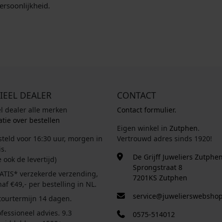
persoonlijkheid.
IEEL DEALER
CONTACT
el dealer alle merken
Contact formulier.
tie over bestellen
Eigen winkel in
Zutphen
.
steld voor 16:30 uur, morgen in
Vertrouwd adres sinds 1920!
s.
De Grijff Juweliers Zutphe
e ook de levertijd)
Sprongstraat 8
ATIS* verzekerde verzending,
7201KS Zutphen
af €49,- per bestelling in NL.
service@juwelierswebshop
tourtermijn 14 dagen.
fessioneel advies. 9.3
0575-514012