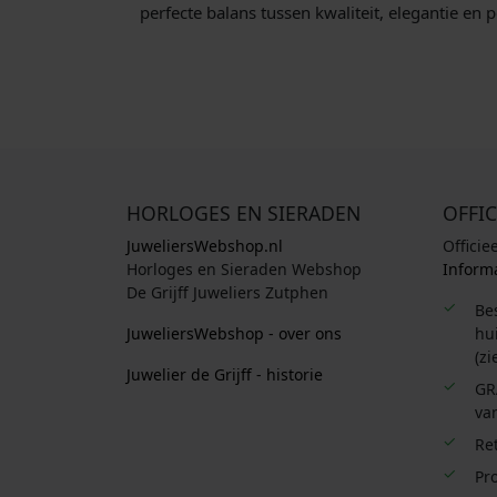
perfecte balans tussen kwaliteit, elegantie en 
HORLOGES EN SIERADEN
OFFIC
JuweliersWebshop.nl
Officie
Horloges en Sieraden Webshop
Informa
De Grijff Juweliers Zutphen
Be
JuweliersWebshop - over ons
hui
(zi
Juwelier de Grijff - historie
GR
van
Re
Pro