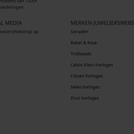
middeld van 1500+
oordelingen.
AL MEDIA
MERKEN JUWELIERSWEB
uweliersWebshop op
Sieraden
Rebel & Rose
Trollbeads
Calvin Klein horloges
Citizen horloges
Seiko horloges
Zinzi horloges