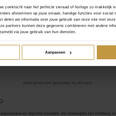
s
.
n
 zoektocht naar het perfecte sieraad of horloge zo makkelijk e
g
:
enties afstemmen op jouw smaak, handige functies voor social 
e
t delen we informatie over jouw gebruik van onze site met onze
r
€
eze partners kunnen deze gegevens combineren met andere infor
v
zameld via jouw gebruik van hun diensten.
e
r
g
2
u
Aanpassen
l
4
d
a
,
a
n
9
Geen producten gevonden bij dit merk.
t
0
a
l
O
.
xpressieve en stijlvolle sieraden. De ontwerpen zijn modieus, cr