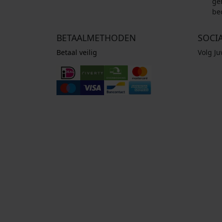
ge
be
BETAALMETHODEN
SOCI
Betaal veilig
Volg J