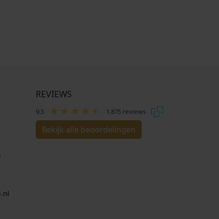
REVIEWS
9.3
1.875 reviews
Bekijk alle beoordelingen
n
.nl