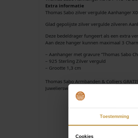
Extra informatie
Thomas Sabo zilver vergulde Aanhanger X
Glad gepolijste zilver vergulde zilveren Aa
Deze bedeldrager fungeert als een extra ve
Aan deze hanger kunnen maximaal 3 Charm
– Aanhanger met gravure “Thomas Sabo Ch
– 925 Sterling Zilver verguld
– Grootte 1,3 cm
Thomas Sabo Armbanden & Colliers GRATI
Juwelierswebshop is officieel dealer Thoma
Toestemming
Cookies