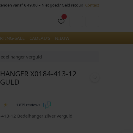
rzenden vanaf € 49,00 – Niet goed? Geld retour!
Contact
Cart
Account
RTING-SALE
CADEAU’S
NIEUW
edel hanger verguld
HANGER X0184-413-12
RGULD
1.875 reviews
13-12 Bedelhanger zilver verguld