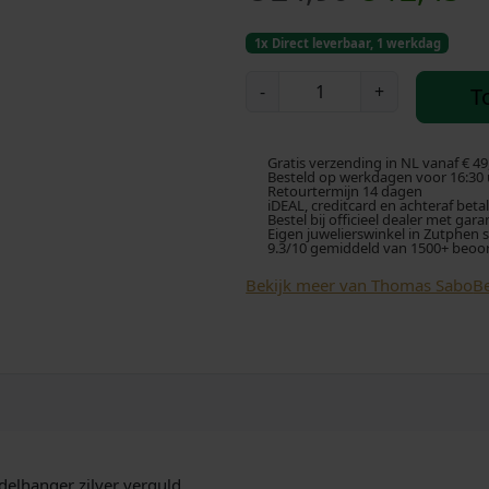
o
u
1x Direct leverbaar, 1 werkdag
r
i
T
-
+
T
h
s
d
o
m
p
i
Gratis verzending in NL vanaf € 49
a
Besteld op werkdagen voor 16:30 u
Retourtermijn 14 dagen
s
iDEAL, creditcard en achteraf beta
r
g
Bestel bij officieel dealer met gara
S
Eigen juwelierswinkel in Zutphen 
9.3/10 gemiddeld van 1500+ beoo
a
o
e
b
Bekijk meer van Thomas Sabo
Be
o
n
p
A
k
r
a
n
e
i
h
a
l
j
n
g
lhanger zilver verguld