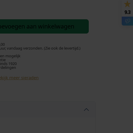
9.3
oevoegen aan winkelwagen
,00
ur, vandaag verzonden. (Zie ook de levertijd.)
len mogelijk
ntie
sinds 1920
rdelingen
kijk meer sieraden