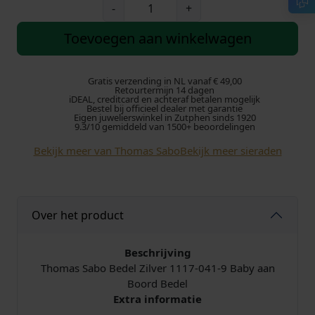
r
i
T
-
+
h
s
d
o
Toevoegen aan winkelwagen
m
p
i
a
s
Gratis verzending in NL vanaf € 49,00
r
g
Retourtermijn 14 dagen
S
iDEAL, creditcard en achteraf betalen mogelijk
Bestel bij officieel dealer met garantie
a
o
e
Eigen juwelierswinkel in Zutphen sinds 1920
b
9.3/10 gemiddeld van 1500+ beoordelingen
o
n
p
Bekijk meer van Thomas Sabo
Bekijk meer sieraden
B
k
r
e
d
e
i
e
Over het product
l
l
j
1
1
Beschrijving
i
s
1
Thomas Sabo Bedel Zilver 1117-041-9 Baby aan
7
Boord Bedel
j
i
-
Extra informatie
0