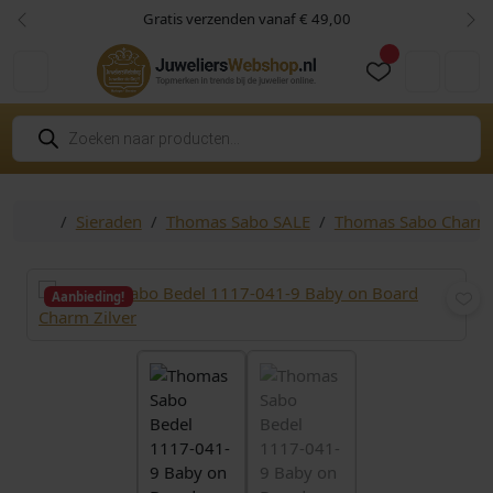
Skip to content
Skip to footer
Gratis verzenden vanaf € 49,00
Vorige
Vol
Cart
Account
P
r
o
d
u
c
Home
Sieraden
Thomas Sabo SALE
Thomas Sabo Charm
t
e
n
z
o
Aanbieding!
e
k
e
n