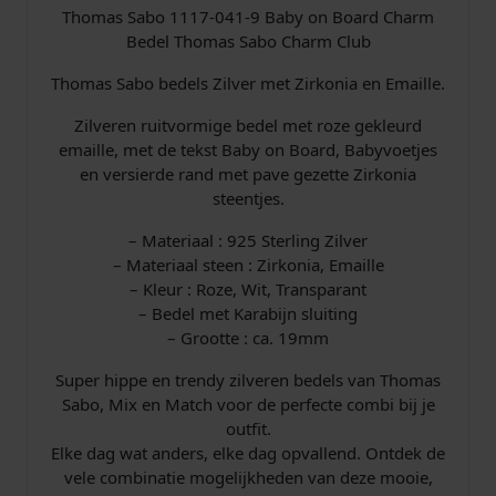
k
s
Thomas Sabo 1117-041-9 Baby on Board Charm
4
Bedel Thomas Sabo Charm Club
1
e
:
-
Thomas Sabo bedels Zilver met Zirkonia en Emaille.
9
p
€
B
Zilveren ruitvormige bedel met roze gekleurd
a
r
emaille, met de tekst Baby on Board, Babyvoetjes
b
en versierde rand met pave gezette Zirkonia
y
i
3
steentjes.
o
n
j
8
– Materiaal : 925 Sterling Zilver
B
– Materiaal steen : Zirkonia, Emaille
s
,
o
– Kleur : Roze, Wit, Transparant
a
– Bedel met Karabijn sluiting
w
0
r
– Grootte : ca. 19mm
d
a
0
Super hippe en trendy zilveren bedels van Thomas
C
Sabo, Mix en Match voor de perfecte combi bij je
h
s
.
outfit.
a
Elke dag wat anders, elke dag opvallend. Ontdek de
r
:
vele combinatie mogelijkheden van deze mooie,
m