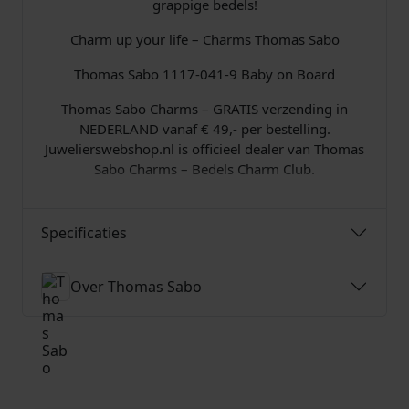
grappige bedels!
Z
€
i
Charm up your life – Charms Thomas Sabo
l
v
Thomas Sabo 1117-041-9 Baby on Board
e
5
Thomas Sabo Charms – GRATIS verzending in
r
NEDERLAND vanaf € 49,- per bestelling.
a
9
Juwelierswebshop.nl is officieel dealer van Thomas
a
Sabo Charms – Bedels Charm Club.
n
,
t
a
0
l
Specificaties
0
Over Thomas Sabo
.