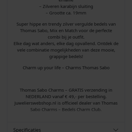
s
,
n
– Zilveren karabijn sluiting
C
– Grootte ca. 19mm
w
5
h
Super hippe en trendy zilver vergulde bedels van
a
a
0
Thomas Sabo, Mix en Match voor de perfecte
r
combi bij je outfit.
m
s
.
Elke dag wat anders, elke dag opvallend. Ontdek de
v
vele combinatie mogelijkheden van deze mooie,
e
:
grappige bedels!
r
g
€
Charm up your life – Charms Thomas Sabo
u
l
d
Thomas Sabo Charms – GRATIS verzending in
a
4
NEDERLAND vanaf € 49,- per bestelling.
a
Juwelierswebshop.nl is officieel dealer van Thomas
n
9
Sabo Charms – Bedels Charm Club.
t
a
,
l
0
Specificaties