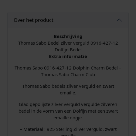
k
r
e
d
e
i
e
Over het product
l
l
j
0
9
Beschrijving
i
s
1
Thomas Sabo Bedel zilver verguld 0916-427-12
6
Dolfijn Bedel
j
i
-
Extra informatie
4
k
s
Thomas Sabo 0916-427-12 Dolphin Charm Bedel –
2
Thomas Sabo Charm Club
7
e
:
-
Thomas Sabo bedels zilver verguld en zwart
1
p
€
emaille.
2
D
r
Glad gepolijste zilver verguld vergulde zilveren
o
bedel in de vorm van een Dolfijn met een zwart
l
i
2
emaille oogje.
p
h
j
4
– Materiaal : 925 Sterling Zilver verguld, zwart
i
emaille