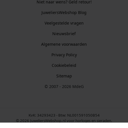
Niet naar wens? Geld retour!
JuweliersWebshop Blog
Veelgestelde vragen
Nieuwsbrief
Algemene voorwaarden
Privacy Policy
Cookiebeleid
Sitemap
© 2007 - 2026 MdeG
KvK: 34293423 - Btw: NL001591050B54
© 2026 JuweliersWebshop.nl voor horloges en sieraden.