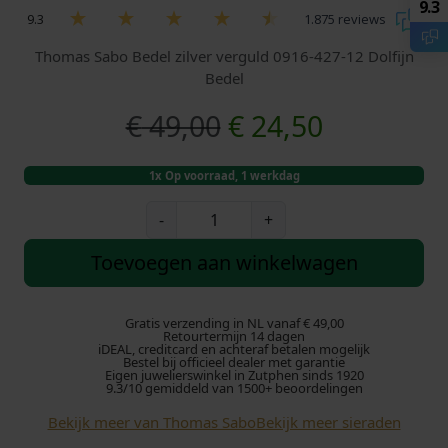
9.3
9.3
1.875 reviews
Thomas Sabo Bedel zilver verguld 0916-427-12 Dolfijn
Bedel
O
H
€
49,00
€
24,50
o
u
1x Op voorraad, 1 werkdag
r
i
T
-
+
h
s
d
o
Toevoegen aan winkelwagen
m
p
i
a
s
Gratis verzending in NL vanaf € 49,00
r
g
Retourtermijn 14 dagen
S
iDEAL, creditcard en achteraf betalen mogelijk
Bestel bij officieel dealer met garantie
a
o
e
Eigen juwelierswinkel in Zutphen sinds 1920
b
9.3/10 gemiddeld van 1500+ beoordelingen
o
n
p
Bekijk meer van Thomas Sabo
Bekijk meer sieraden
B