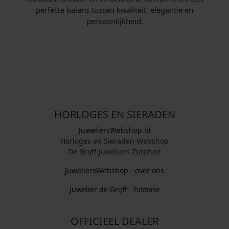
j
4
j
2
perfecte balans tussen kwaliteit, elegantie en
s
,
s
,
persoonlijkheid.
w
5
w
4
a
0
a
5
s
.
s
.
:
:
€
€
4
2
HORLOGES EN SIERADEN
9
4
,
,
JuweliersWebshop.nl
0
9
Horloges en Sieraden Webshop
De Grijff Juweliers Zutphen
0
0
.
.
JuweliersWebshop - over ons
Juwelier de Grijff - historie
OFFICIEEL DEALER