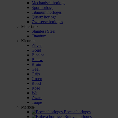
Mechanisch horloge
Sporthorloge
Titanium horloges
Quartz horloge
Zwitserse horloges
Materiaal
›
Stainless Steel
Titanium
Kleuren
›
Zilver
Goud
Bicolor
Blauw
Bruin
Geel
Grijs
Groen
Rood
Rose
Wit
Zwart
Taupe
Merken
›
Boccia horloges
Bulova horloges