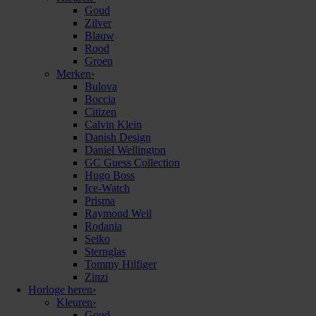
Goud
Zilver
Blauw
Rood
Groen
Merken
›
Bulova
Boccia
Citizen
Calvin Klein
Danish Design
Daniel Wellington
GC Guess Collection
Hugo Boss
Ice-Watch
Prisma
Raymond Weil
Rodania
Seiko
Sternglas
Tommy Hilfiger
Zinzi
Horloge heren
›
Kleuren
›
Goud