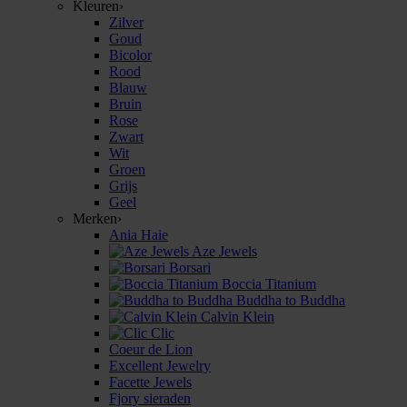
Kleuren
›
Zilver
Goud
Bicolor
Rood
Blauw
Bruin
Rose
Zwart
Wit
Groen
Grijs
Geel
Merken
›
Ania Haie
Aze Jewels
Borsari
Boccia Titanium
Buddha to Buddha
Calvin Klein
Clic
Coeur de Lion
Excellent Jewelry
Facette Jewels
Fjory sieraden