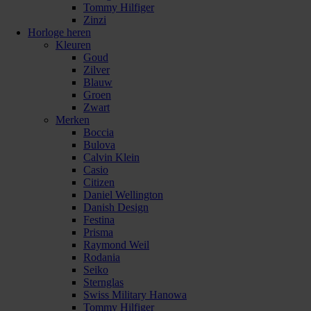
Tommy Hilfiger
Zinzi
Horloge heren
Kleuren
Goud
Zilver
Blauw
Groen
Zwart
Merken
Boccia
Bulova
Calvin Klein
Casio
Citizen
Daniel Wellington
Danish Design
Festina
Prisma
Raymond Weil
Rodania
Seiko
Sternglas
Swiss Military Hanowa
Tommy Hilfiger