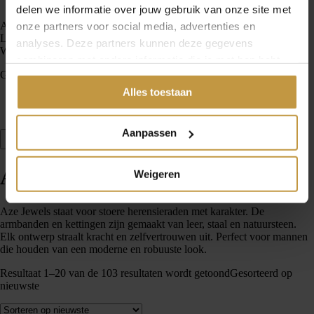
Nieuw
delen we informatie over jouw gebruik van onze site met
Account
onze partners voor social media, advertenties en
Loading...
analyses. Deze partners kunnen deze gegevens
Winkelwagen
combineren met andere informatie die je met hen hebt
Geen producten in de winkelwagen.
gedeeld of die ze hebben verzameld via jouw gebruik van
Alles toestaan
hun diensten.
Home
Aze Jewels
Aanpassen
Open filter
Aze Jewels
Weigeren
Aze Jewels staat voor stoere heren­sieraden met karakter. De
armbanden en kettingen zijn gemaakt van leer, staal en natuursteen.
Elk ontwerp straalt kracht en zelfvertrouwen uit. Perfect voor mannen
die houden van een moderne en robuuste look.
Resultaat 1–20 van de 103 resultaten wordt getoond
Gesorteerd op
nieuwste