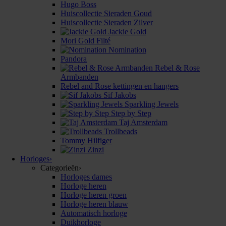
Hugo Boss
Huiscollectie Sieraden Goud
Huiscollectie Sieraden Zilver
Jackie Gold
Mori Gold Filté
Nomination
Pandora
Rebel & Rose
Armbanden
Rebel and Rose kettingen en hangers
Sif Jakobs
Sparkling Jewels
Step by Step
Taj Amsterdam
Trollbeads
Tommy Hilfiger
Zinzi
Horloges
›
Categorieën
›
Horloges dames
Horloge heren
Horloge heren groen
Horloge heren blauw
Automatisch horloge
Duikhorloge