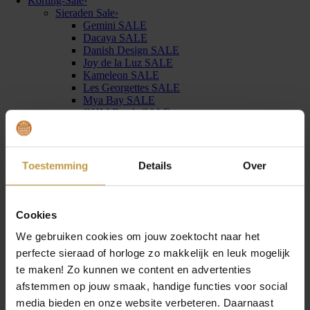
Korting-Sale
›
Sieraden Sale
›
Gemini SALE
Dacaya SALE
Danish Design SALE
Joy de la Luz SALE
Kameleon SALE
Les Georgettes SALE
Mya Bay SALE
OHM Beads SALE
Quoins SALE
Take What You Need by Mi Moneda SALE
Thomas Sabo SALE
Horloges Sale
›
Toestemming
Details
Over
Claude Bernard horloges SALE
Joy de la Luz Horloges SALE
Pontiac Horloges SALE
Junghans horloges SALE
Cookies
Kerbholz horloges SALE
We gebruiken cookies om jouw zoektocht naar het
Cadeau’s
›
Tot €50,00
perfecte sieraad of horloge zo makkelijk en leuk mogelijk
€50,00 tot €100,00
te maken! Zo kunnen we content en advertenties
€100,00 tot €250,00
afstemmen op jouw smaak, handige functies voor social
€250,00 tot €500,00
€500,00 tot €1.000,00
media bieden en onze website verbeteren. Daarnaast