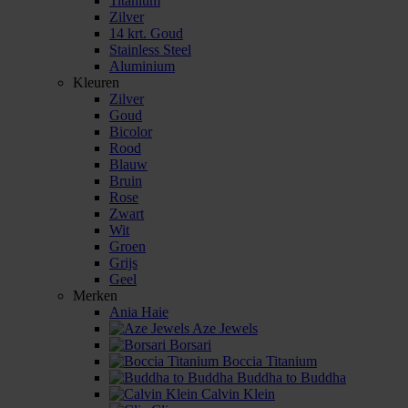
Titanium
Zilver
14 krt. Goud
Stainless Steel
Aluminium
Kleuren
Zilver
Goud
Bicolor
Rood
Blauw
Bruin
Rose
Zwart
Wit
Groen
Grijs
Geel
Merken
Ania Haie
Aze Jewels
Borsari
Boccia Titanium
Buddha to Buddha
Calvin Klein