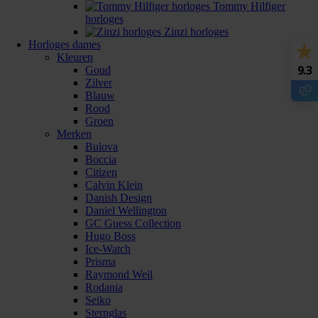
Tommy Hilfiger
horloges
Zinzi horloges
Horloges dames
Kleuren
9.3
Goud
Zilver
Blauw
Rood
Groen
Merken
Bulova
Boccia
Citizen
Calvin Klein
Danish Design
Daniel Wellington
GC Guess Collection
Hugo Boss
Ice-Watch
Prisma
Raymond Weil
Rodania
Seiko
Sternglas