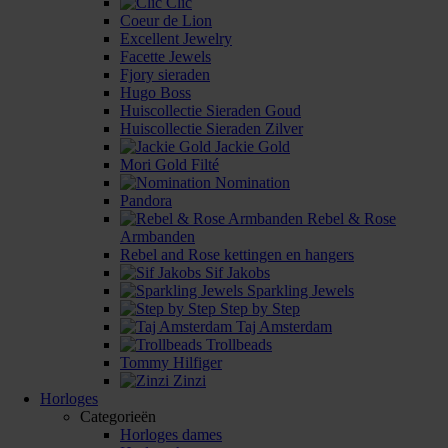
Clic
Coeur de Lion
Excellent Jewelry
Facette Jewels
Fjory sieraden
Hugo Boss
Huiscollectie Sieraden Goud
Huiscollectie Sieraden Zilver
Jackie Gold
Mori Gold Filté
Nomination
Pandora
Rebel & Rose
Armbanden
Rebel and Rose kettingen en hangers
Sif Jakobs
Sparkling Jewels
Step by Step
Taj Amsterdam
Trollbeads
Tommy Hilfiger
Zinzi
Horloges
Categorieën
Horloges dames