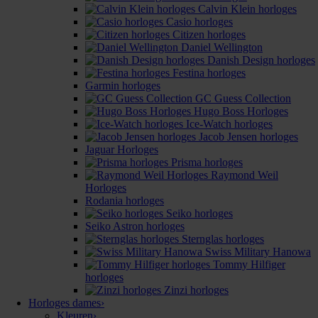
Calvin Klein horloges
Casio horloges
Citizen horloges
Daniel Wellington
Danish Design horloges
Festina horloges
Garmin horloges
GC Guess Collection
Hugo Boss Horloges
Ice-Watch horloges
Jacob Jensen horloges
Jaguar Horloges
Prisma horloges
Raymond Weil
Horloges
Rodania horloges
Seiko horloges
Seiko Astron horloges
Sternglas horloges
Swiss Military Hanowa
Tommy Hilfiger
horloges
Zinzi horloges
Horloges dames
›
Kleuren
›