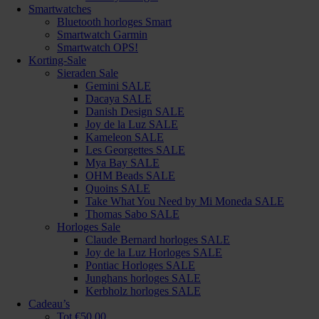
Smartwatches
Bluetooth horloges Smart
Smartwatch Garmin
Smartwatch OPS!
Korting-Sale
Sieraden Sale
Gemini SALE
Dacaya SALE
Danish Design SALE
Joy de la Luz SALE
Kameleon SALE
Les Georgettes SALE
Mya Bay SALE
OHM Beads SALE
Quoins SALE
Take What You Need by Mi Moneda SALE
Thomas Sabo SALE
Horloges Sale
Claude Bernard horloges SALE
Joy de la Luz Horloges SALE
Pontiac Horloges SALE
Junghans horloges SALE
Kerbholz horloges SALE
Cadeau’s
Tot €50,00