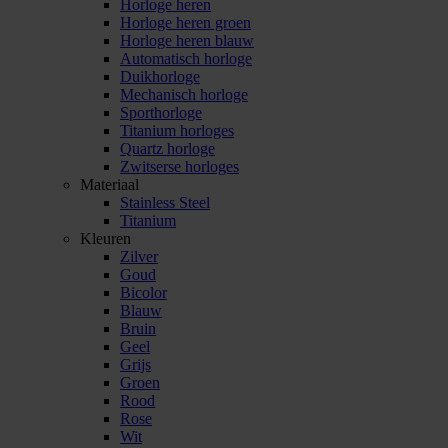
Horloge heren
Horloge heren groen
Horloge heren blauw
Automatisch horloge
Duikhorloge
Mechanisch horloge
Sporthorloge
Titanium horloges
Quartz horloge
Zwitserse horloges
Materiaal
Stainless Steel
Titanium
Kleuren
Zilver
Goud
Bicolor
Blauw
Bruin
Geel
Grijs
Groen
Rood
Rose
Wit