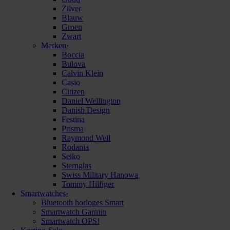
Zilver
Blauw
Groen
Zwart
Merken
›
Boccia
Bulova
Calvin Klein
Casio
Citizen
Daniel Wellington
Danish Design
Festina
Prisma
Raymond Weil
Rodania
Seiko
Sternglas
Swiss Military Hanowa
Tommy Hilfiger
Smartwatches
›
Bluetooth horloges Smart
Smartwatch Garmin
Smartwatch OPS!