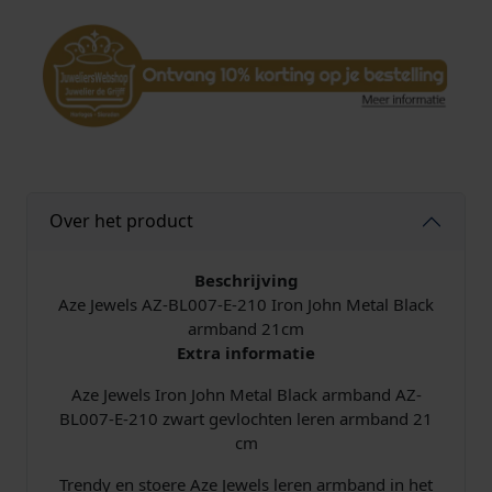
n
J
o
h
n
M
e
t
a
Over het product
l
B
l
Beschrijving
a
Aze Jewels AZ-BL007-E-210 Iron John Metal Black
c
armband 21cm
k
Extra informatie
A
Aze Jewels Iron John Metal Black armband AZ-
r
BL007-E-210 zwart gevlochten leren armband 21
m
cm
b
a
Trendy en stoere Aze Jewels leren armband in het