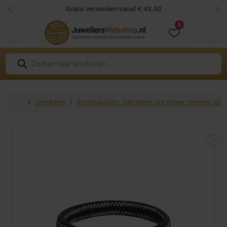
Skip to content
Skip to footer
Gratis verzenden vanaf € 49,00
Vorige
Vol
0
Cart
Account
P
r
o
d
u
c
Home
Sieraden
Armbanden: sieraden die meer zeggen da
t
e
n
z
o
e
k
e
n