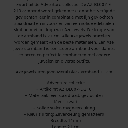
n
zwart uit de Adventure collectie. De AZ-BL007-E-
d
210 armband wordt gekenmerkt door het verfijnde
2
gevlochten leer in combinatie met fijn gevlochten
1
staaldraad en is voorzien van een solide edelstalen
c
sluiting met het logo van Aze Jewels. De lengte van
m
de armband is 21 cm. Alle Aze Jewels bracelets
A
worden gemaakt van de beste materialen. Een Aze
Z
Jewels armband is een stoere armband voor dames
-
en heren en perfect te combineren met andere
B
juwelen en diverse outfits.
L
0
Aze Jewels Iron John Metal Black armband 21 cm
0
7
– Adventure collectie
-
– Artikelnr: AZ-BL007-E-210
E
– Materiaal: leer, staaldraad, gevlochten
-
– Kleur: zwart
2
– Solide stalen magneetsluiting
1
– Kleur sluiting: Zilverkleurig gematteerd
0
– Breedte: 11mm
a
– Lengte: 21 cm