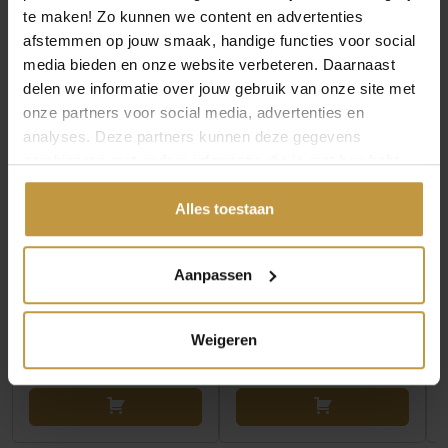
MEER VAN AZE JEWELS
te maken! Zo kunnen we content en advertenties
afstemmen op jouw smaak, handige functies voor social
media bieden en onze website verbeteren. Daarnaast
delen we informatie over jouw gebruik van onze site met
onze partners voor social media, advertenties en
analyses. Deze partners kunnen deze gegevens
combineren met andere informatie die je met hen hebt
gedeeld of die ze hebben verzameld via jouw gebruik van
hun diensten.
Alles toestaan
€
39,90
€
39,90
AZE JEWELS FIGARO
AZE JEWELS FIGARO
Aanpassen
EIGHT – DORE
EIGHT – INOX
ARMBAND 21CM AZ-
ARMBAND 19,5CM AZ-
BM011-C-…
BM011-…
Weigeren
Direct leverbaar, 1
Direct leverbaar, 1
werkdag
werkdag