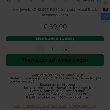
9.3
1.875 reviews
9.3
Aze Jewels AZ-BL007-E-210 Iron John Metal Black
armband 21cm
€
59,90
Direct leverbaar, 1 werkdag
A
-
+
z
e
Toevoegen aan winkelwagen
J
e
w
Gratis verzending in NL vanaf € 49,00
Besteld op werkdagen voor 16:30 uur, vandaag verzonden. (Zie
e
ook de levertijd.)
Retourtermijn 14 dagen
l
iDEAL, creditcard en achteraf betalen mogelijk
s
Bestel bij officieel dealer met garantie
Eigen juwelierswinkel in Zutphen sinds 1920
I
9.3/10 gemiddeld van 1500+ beoordelingen
r
Bekijk meer van Aze Jewels
Bekijk meer sieraden
o