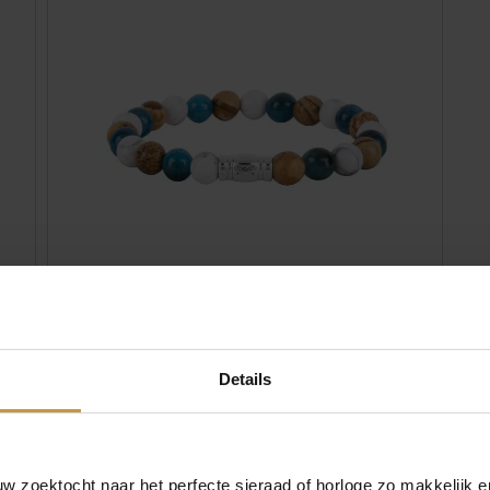
,90
€
49,90
CM
AZE JEWELS MOUNT KITA ARMBAND
17,5CM AZ-BS046-A-175
Details
Direct leverbaar, 1 werkdag
 zoektocht naar het perfecte sieraad of horloge zo makkelijk e