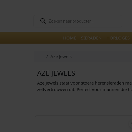
Skip to content
Skip to footer
P
r
o
d
u
HOME
SIERADEN
HORLOGES
c
t
e
n
Home
Aze Jewels
z
o
e
k
AZE JEWELS
e
n
Aze Jewels staat voor stoere heren­sieraden me
zelfvertrouwen uit. Perfect voor mannen die 