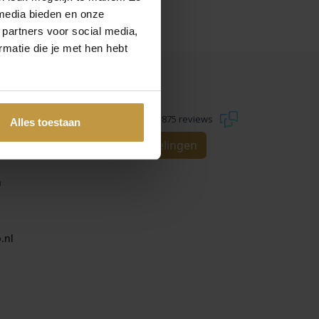
media bieden en onze
 partners voor social media,
matie die je met hen hebt
REVIEWS
9.3
1.875 reviews
Alles toestaan
Bekijk alle beoordelingen
n
.nl