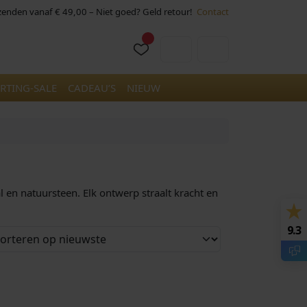
rzenden vanaf € 49,00 – Niet goed? Geld retour!
Contact
Cart
Account
RTING-SALE
CADEAU’S
NIEUW
l en natuursteen. Elk ontwerp straalt kracht en
9.3