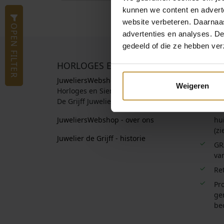
kunnen we content en advert
website verbeteren. Daarnaas
OPEN FILTER
advertenties en analyses. D
gedeeld of die ze hebben ver
HORLOGES EN SIERADEN
OFFIC
JuweliersWebshop.nl
Officie
Weigeren
Horloges en Sieraden Webshop
Informa
De Grijff Juweliers Zutphen
Be
JuweliersWebshop - over ons
hui
(zi
Juwelier de Grijff - historie
GR
van
Re
Pro
ge
be