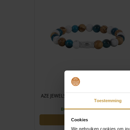
€
49
AZE JEWELS MOUNT KITA ARMBAND 19
AZ-BS046-A-190
Toestemming
Direct leverbaar, 1 werkdag
Cookies
We gebruiken cookies om jouw