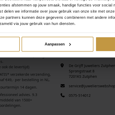
enties afstemmen op jouw smaak, handige functies voor social 
t delen we informatie over jouw gebruik van onze site met onze
eze partners kunnen deze gegevens combineren met andere infor
zameld via jouw gebruik van hun diensten.
IEEL DEALER
CONTACT
el dealer alle merken
Contact formulier.
Aanpassen
tie over bestellen
Eigen winkel in
Zutphen
.
steld voor 16:30 uur, morgen in
Vertrouwd adres sinds 1920!
s.
De Grijff Juweliers Zutphe
e ook de levertijd)
Sprongstraat 8
ATIS* verzekerde verzending,
7201KS Zutphen
af €49,- per bestelling in NL.
service@juwelierswebshop
tourtermijn 14 dagen.
fessioneel advies. 9.3
0575-514012
middeld van 1500+
oordelingen.