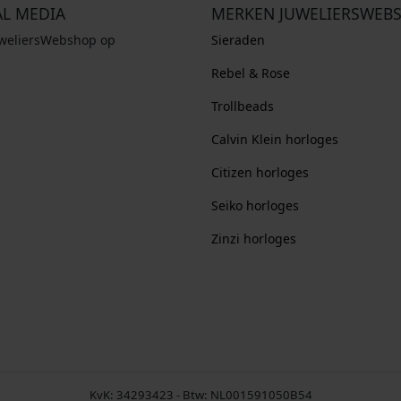
AL MEDIA
MERKEN JUWELIERSWEB
uweliersWebshop op
Sieraden
Rebel & Rose
Trollbeads
Calvin Klein horloges
Citizen horloges
Seiko horloges
Zinzi horloges
KvK: 34293423 - Btw: NL001591050B54