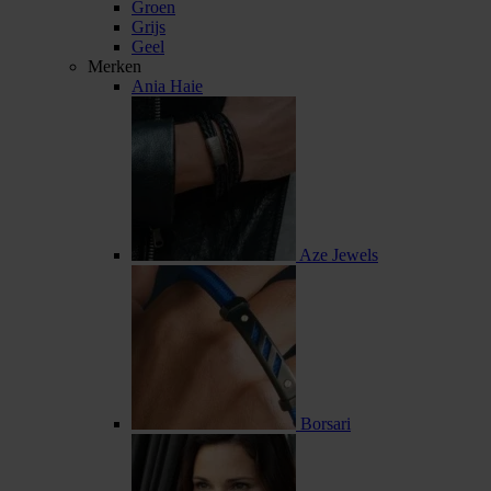
Groen
Grijs
Geel
Merken
Ania Haie
Aze Jewels
Borsari