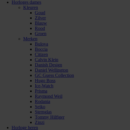
Horloges dames
Kleuren
Goud
Zilver
Blauw
Rood
Groen
Merken
Bulova
Boccia
Citizen
Calvin Klein
Danish Design
Daniel Wellington
GC Guess Collection
Hugo Boss
Ice-Watch
Prisma
Raymond Weil
Rodania
Seiko
Sternglas
Tommy Hilfiger
Zinzi
Horloge heren