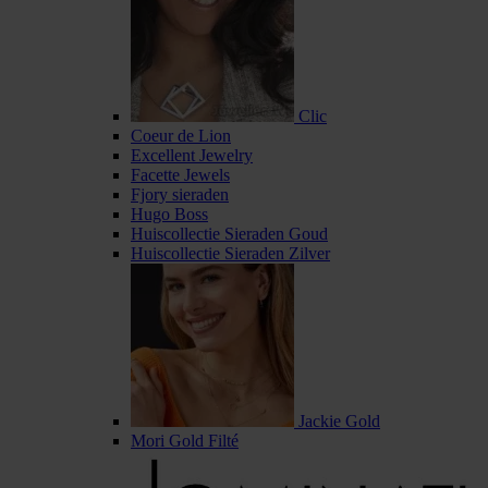
Clic
Coeur de Lion
Excellent Jewelry
Facette Jewels
Fjory sieraden
Hugo Boss
Huiscollectie Sieraden Goud
Huiscollectie Sieraden Zilver
Jackie Gold
Mori Gold Filté