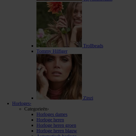
Trollbeads
Tommy Hilfiger
Zinzi
Horloges
›
Categorieën
›
Horloges dames
Horloge heren
Horloge heren groen
Horloge heren blauw