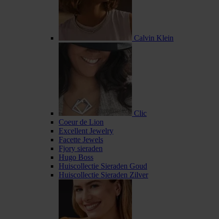
Calvin Klein
Clic
Coeur de Lion
Excellent Jewelry
Facette Jewels
Fjory sieraden
Hugo Boss
Huiscollectie Sieraden Goud
Huiscollectie Sieraden Zilver