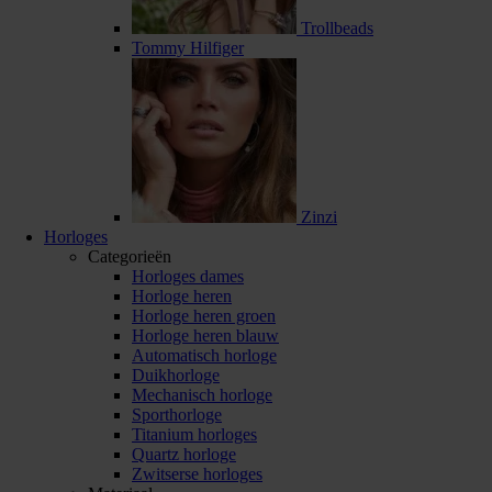
Trollbeads
Tommy Hilfiger
Zinzi
Horloges
Categorieën
Horloges dames
Horloge heren
Horloge heren groen
Horloge heren blauw
Automatisch horloge
Duikhorloge
Mechanisch horloge
Sporthorloge
Titanium horloges
Quartz horloge
Zwitserse horloges