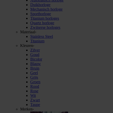
Automatisch horloge
Duikhorloge
Mechanisch horloge
Sporthorloge
Titanium horloges
Quartz horloge
Zwitserse horloges
Materiaal
›
Stainless Steel
Titanium
Kleuren
›
Zilver
Goud
Bicolor
Blauw
Bruin
Geel
Grijs
Groen
Rood
Rose
Wit
Zwart
Taupe
Merken
›