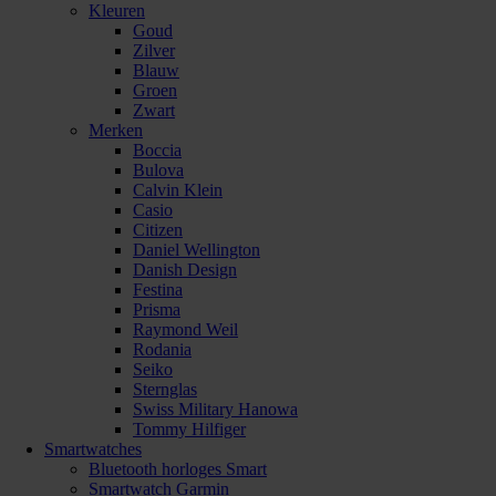
Kleuren
Goud
Zilver
Blauw
Groen
Zwart
Merken
Boccia
Bulova
Calvin Klein
Casio
Citizen
Daniel Wellington
Danish Design
Festina
Prisma
Raymond Weil
Rodania
Seiko
Sternglas
Swiss Military Hanowa
Tommy Hilfiger
Smartwatches
Bluetooth horloges Smart
Smartwatch Garmin