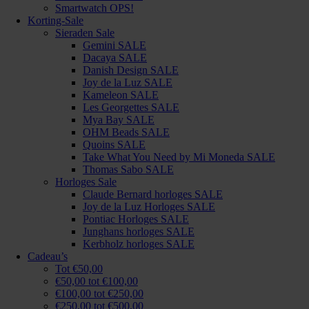
Smartwatch OPS!
Korting-Sale
Sieraden Sale
Gemini SALE
Dacaya SALE
Danish Design SALE
Joy de la Luz SALE
Kameleon SALE
Les Georgettes SALE
Mya Bay SALE
OHM Beads SALE
Quoins SALE
Take What You Need by Mi Moneda SALE
Thomas Sabo SALE
Horloges Sale
Claude Bernard horloges SALE
Joy de la Luz Horloges SALE
Pontiac Horloges SALE
Junghans horloges SALE
Kerbholz horloges SALE
Cadeau’s
Tot €50,00
€50,00 tot €100,00
€100,00 tot €250,00
€250,00 tot €500,00