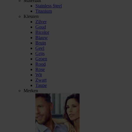
Materiaal
Stainless Steel
Titanium
Kleuren
Zilver
Goud
Bicolor
Blauw
Bruin
Geel
Grijs
Groen
Rood
Rose
Wit
Zwart
Taupe
Merken