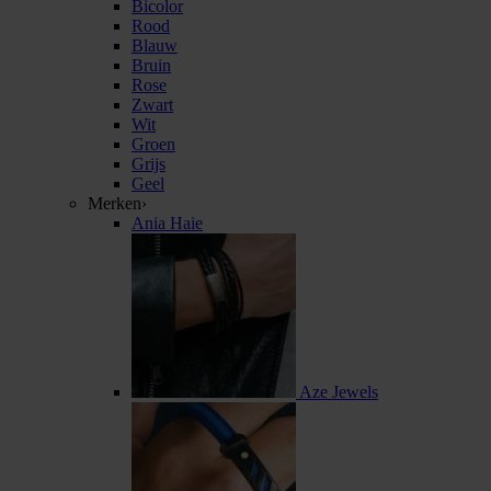
Bicolor
Rood
Blauw
Bruin
Rose
Zwart
Wit
Groen
Grijs
Geel
Merken
›
Ania Haie
Aze Jewels