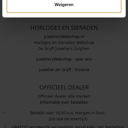
Weigeren
HORLOGES EN SIERADEN
JuweliersWebshop.nl
Horloges en Sieraden Webshop
De Grijff Juweliers Zutphen
JuweliersWebshop - over ons
Juwelier de Grijff - historie
OFFICIEEL DEALER
Officieel dealer alle merken
Informatie over bestellen
Besteld voor 16:30 uur, morgen in huis.
(zie ook de levertijd)
GRATIS* verzekerde verzending, vanaf €49,- per bestelling