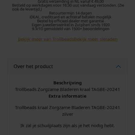
b
Gratis verzending in NL vanaf € 49,00
r
g
Besteld op werkdagen voor 16:30 uur, vandaag verzonden. (Zie
e
ook de levertijd.)
Retourtermijn 14 dagen
a
o
e
iDEAL, creditcard en achteraf betalen mogelijk
d
Bestel bij officieel dealer met garantie
Eigen juwelierswinkel in Zutphen sinds 1920
s
n
p
9.3/10 gemiddeld van 1500+ beoordelingen
K
Bekijk meer van Trollbeads
Bekijk meer sieraden
k
r
r
a
e
i
a
l
l
j
Over het product
T
A
i
s
G
Beschrijving
B
Trollbeads Zorgzame Bladeren kraal TAGBE-20241
j
i
E
Extra informatie
-
k
s
2
Trollbeads kraal Zorgzame Bladeren TAGBE-20241
0
zilver
e
:
2
Ik zal je schuilplaats zijn als je het nodig hebt.
4
p
€
1