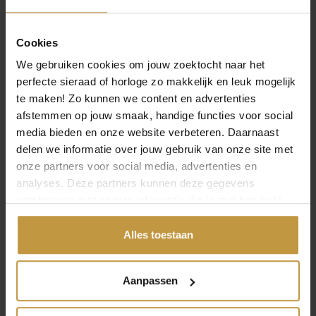
Cookies
We gebruiken cookies om jouw zoektocht naar het
perfecte sieraad of horloge zo makkelijk en leuk mogelijk
te maken! Zo kunnen we content en advertenties
afstemmen op jouw smaak, handige functies voor social
media bieden en onze website verbeteren. Daarnaast
delen we informatie over jouw gebruik van onze site met
onze partners voor social media, advertenties en
INFORMATIE OVER TROLLBEADS
analyses. Deze partners kunnen deze gegevens
combineren met andere informatie die je met hen hebt
Trollbeads creëert handgemaakte bedels en armbanden
gedeeld of die ze hebben verzameld via jouw gebruik van
van zilver, goud en glas. Elk stuk vertelt een verhaal en is
hun diensten.
Alles toestaan
uniek in ontwerp. Combineer en verzamel bedels om je
eigen, betekenisvolle sieraad te maken.
Aanpassen