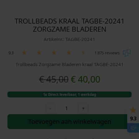
TROLLBEADS KRAAL TAGBE-20241
ZORGZAME BLADEREN
Artikelnr.: TAGBE-20241
9.3
1.875 reviews
Trollbeads Zorgzame Bladeren kraal TAGBE-20241
O
H
€
45,00
€
40,00
o
u
1x Direct leverbaar, 1 werkdag
r
i
T
-
+
r
s
d
9.3
o
Toevoegen aan winkelwagen
l
p
i
l