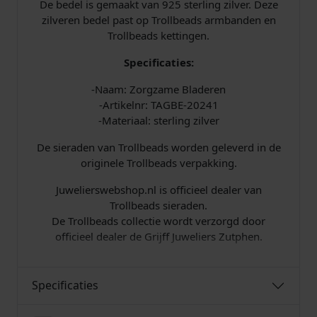
De bedel is gemaakt van 925 sterling zilver. Deze
Z
r
zilveren bedel past op Trollbeads armbanden en
o
Trollbeads kettingen.
r
i
4
g
Specificaties:
z
j
0
-Naam: Zorgzame Bladeren
a
s
,
-Artikelnr: TAGBE-20241
m
-Materiaal: sterling zilver
e
w
0
B
De sieraden van Trollbeads worden geleverd in de
l
originele Trollbeads verpakking.
a
0
a
d
Juwelierswebshop.nl is officieel dealer van
s
.
e
Trollbeads sieraden.
r
De Trollbeads collectie wordt verzorgd door
:
e
officieel dealer de Grijff Juweliers Zutphen.
n
€
a
a
Specificaties
n
t