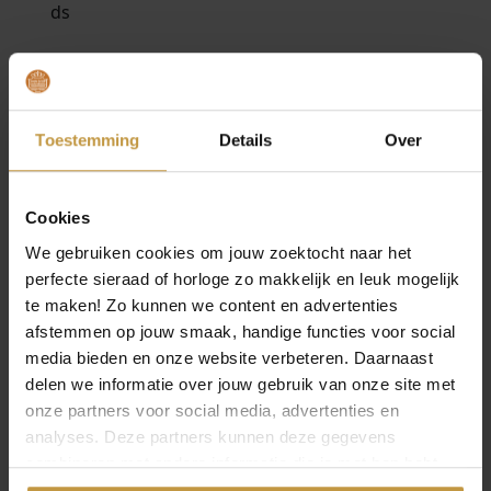
MEER VAN TROLLBEADS
€
89,00
€
59,00
Toestemming
Details
Over
TROLLBEADS KRAAL
TROLLBEADS KRAAL
TAGBE-40011 MOLEN
TAGBE-30072
AMSTERDAMS
Cookies
Direct leverbaar, 1
GRACHTENPAND
werkdag
We gebruiken cookies om jouw zoektocht naar het
Direct leverbaar, 1
perfecte sieraad of horloge zo makkelijk en leuk mogelijk
werkdag
te maken! Zo kunnen we content en advertenties
afstemmen op jouw smaak, handige functies voor social
media bieden en onze website verbeteren. Daarnaast
delen we informatie over jouw gebruik van onze site met
onze partners voor social media, advertenties en
analyses. Deze partners kunnen deze gegevens
combineren met andere informatie die je met hen hebt
gedeeld of die ze hebben verzameld via jouw gebruik van