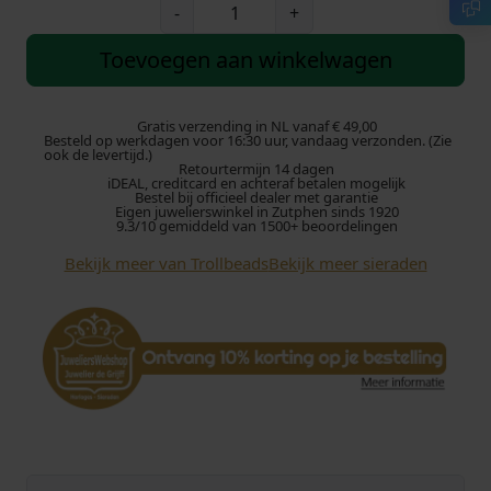
T
-
+
r
o
Toevoegen aan winkelwagen
l
l
b
Gratis verzending in NL vanaf € 49,00
Besteld op werkdagen voor 16:30 uur, vandaag verzonden. (Zie
e
ook de levertijd.)
Retourtermijn 14 dagen
a
iDEAL, creditcard en achteraf betalen mogelijk
d
Bestel bij officieel dealer met garantie
Eigen juwelierswinkel in Zutphen sinds 1920
s
9.3/10 gemiddeld van 1500+ beoordelingen
k
Bekijk meer van Trollbeads
Bekijk meer sieraden
r
a
a
l
T
G
L
B
E
-