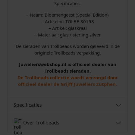
e
Specificaties:
c
– Naam: Bloemengeest (Special Edition)
i
– Artikelnr: TGLBE-30198
a
– Artikel: glaskraal
l
– Materiaal: glas / sterling zilver
E
d
De sieraden van Trollbeads worden geleverd in de
i
originele Trollbeads verpakking.
t
i
Juwelierswebshop.nl is officieel dealer van
o
Trollbeads sieraden.
n
De Trollbeads collectie wordt verzorgd door
)
officieel dealer de Grijff Juweliers Zutphen.
a
a
n
Specificaties
t
a
l
Over Trollbeads