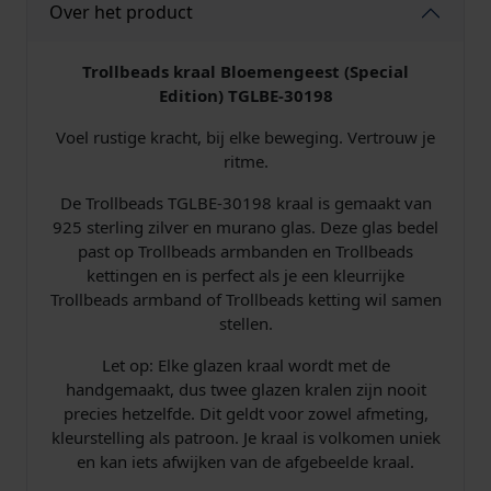
Over het product
3
0
1
Trollbeads kraal Bloemengeest (Special
9
Edition) TGLBE-30198
8
Voel rustige kracht, bij elke beweging. Vertrouw je
B
ritme.
l
o
De Trollbeads TGLBE-30198 kraal is gemaakt van
e
925 sterling zilver en murano glas. Deze glas bedel
m
past op Trollbeads armbanden en Trollbeads
e
kettingen en is perfect als je een kleurrijke
n
Trollbeads armband of Trollbeads ketting wil samen
g
stellen.
e
e
Let op: Elke glazen kraal wordt met de
s
handgemaakt, dus twee glazen kralen zijn nooit
t
precies hetzelfde. Dit geldt voor zowel afmeting,
(
kleurstelling als patroon. Je kraal is volkomen uniek
S
en kan iets afwijken van de afgebeelde kraal.
p