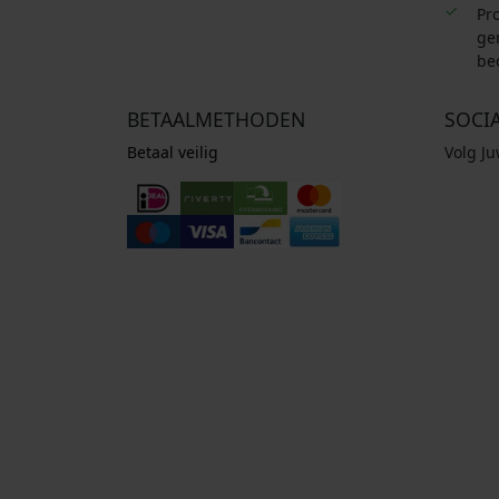
Pro
ge
be
BETAALMETHODEN
SOCI
Betaal veilig
Volg J