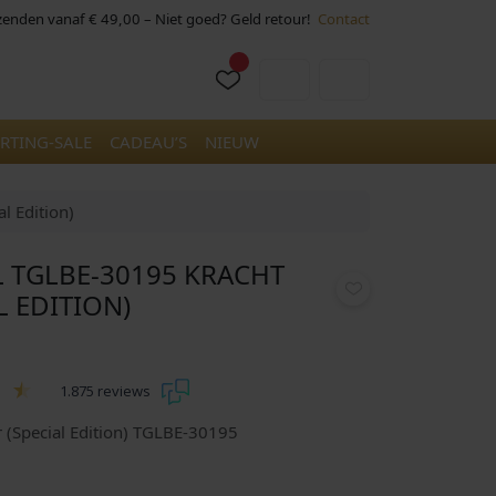
rzenden vanaf € 49,00 – Niet goed? Geld retour!
Contact
Cart
Account
RTING-SALE
CADEAU’S
NIEUW
l Edition)
 TGLBE-30195 KRACHT
L EDITION)
1.875 reviews
r (Special Edition) TGLBE-30195