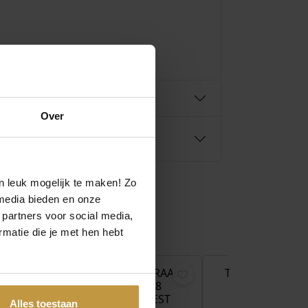
Over
n leuk mogelijk te maken! Zo
media bieden en onze
 partners voor social media,
matie die je met hen hebt
€
149,00
€
59,00
KRAAL
TROLLBEADS KRAAL
TROLLBEADS K
 TULP
TGLBE-30198
TGLBE-3019
ITIE
BLOEMENGEEST
BLOEMENKI
Alles toestaan