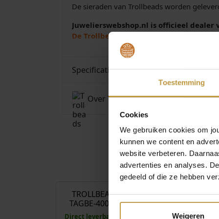
De sieraden van Trollbeads worden geleverd
Juwelierswebshop.nl is officieel dealer 
De Trollbeads collectie wordt verzorgd d
Specificaties
Toestemming
Over Trollbeads
Cookies
We gebruiken cookies om jouw
kunnen we content en advert
website verbeteren. Daarnaas
advertenties en analyses. D
€
89,00
gedeeld of die ze hebben ver
TROLLBEADS KRAAL
TROLLBEAD
TAGBE-40011 MOLEN
TAGBE-
AMSTER
Weigeren
Direct leverbaar, 1 werkdag