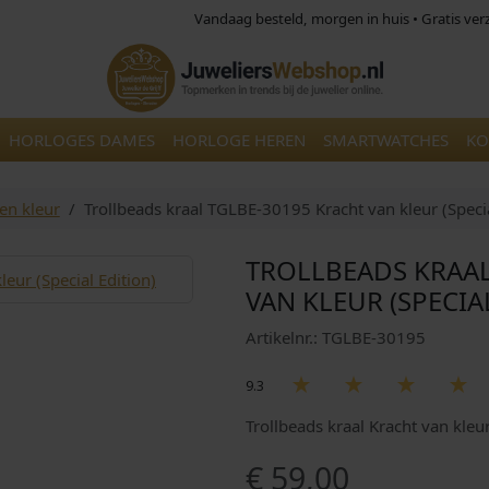
Vandaag besteld, morgen in huis • Gratis ve
HORLOGES DAMES
HORLOGE HEREN
SMARTWATCHES
KO
len kleur
Trollbeads kraal TGLBE-30195 Kracht van kleur (Specia
TROLLBEADS KRAAL
VAN KLEUR (SPECIA
Artikelnr.: TGLBE-30195
9.3
Trollbeads kraal Kracht van kleu
€
59,00