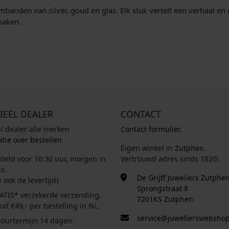
banden van zilver, goud en glas. Elk stuk vertelt een verhaal en
maken.
IEEL DEALER
CONTACT
el dealer alle merken
Contact formulier.
tie over bestellen
Eigen winkel in
Zutphen
.
steld voor 16:30 uur, morgen in
Vertrouwd adres sinds 1920!
s.
De Grijff Juweliers Zutphe
e ook de levertijd)
Sprongstraat 8
ATIS* verzekerde verzending,
7201KS Zutphen
af €49,- per bestelling in NL.
service@juwelierswebshop
tourtermijn 14 dagen.