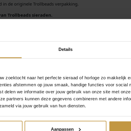
 in de originele Trollbeads verpakking.
u
r
van Trollbeads sieraden.
(
oor officieel dealer de Grijff Juweliers Zutphen.
S
p
e
c
i
Details
a
l
E
d
 zoektocht naar het perfecte sieraad of horloge zo makkelijk e
i
enties afstemmen op jouw smaak, handige functies voor social 
t
t delen we informatie over jouw gebruik van onze site met onze
i
MEER VAN TROLLBEADS
eze partners kunnen deze gegevens combineren met andere infor
o
€
59,00
€
79,00
zameld via jouw gebruik van hun diensten.
n
)
S KRAAL
TROLLBEADS KRAAL
TROLLBEADS 
a
30072
TAGBE-20023 KLOMPEN
11XXX-TULP
a
DAMS
LIMITED EDITIE
LIMITED ED
Aanpassen