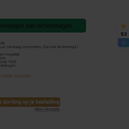
oevoegen aan winkelwagen
9.3
,00
ur, vandaag verzonden. (Zie ook de levertijd.)
len mogelijk
ntie
sinds 1920
rdelingen
k meer sieraden