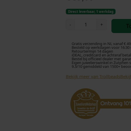
Direct leverbaar, 1 werkdag
T
-
+
T
r
o
l
Gratis verzending in NL vanaf € 49
l
Besteld op werkdagen voor 16:30 u
Retourtermijn 14 dagen
b
iDEAL, creditcard en achteraf beta
Bestel bij officieel dealer met gara
e
Eigen juwelierswinkel in Zutphen 
9.3/10 gemiddeld van 1500+ beoo
a
d
Bekijk meer van Trollbeads
Bekij
s
k
r
a
a
l
T
G