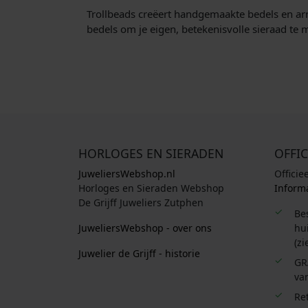
Trollbeads creëert handgemaakte bedels en arm
bedels om je eigen, betekenisvolle sieraad te 
HORLOGES EN SIERADEN
OFFIC
JuweliersWebshop.nl
Officie
Horloges en Sieraden Webshop
Informa
De Grijff Juweliers Zutphen
Be
JuweliersWebshop - over ons
hui
(zi
Juwelier de Grijff - historie
GR
van
Re