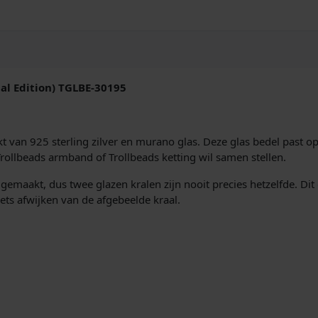
L
B
E
-
3
0
ial Edition) TGLBE-30195
1
9
5
K
 van 925 sterling zilver en murano glas. Deze glas bedel past o
r
e Trollbeads armband of Trollbeads ketting wil samen stellen.
a
emaakt, dus twee glazen kralen zijn nooit precies hetzelfde. Dit 
c
iets afwijken van de afgebeelde kraal.
h
t
v
a
n
k
l
e